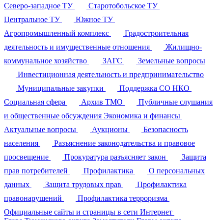
Северо-западное ТУ
Старотобольское ТУ
Центральное ТУ
Южное ТУ
Агропромышленный комплекс
Градостроительная
деятельность и имущественные отношения
Жилищно-
коммунальное хозяйство
ЗАГС
Земельные вопросы
Инвестиционная деятельность и предпринимательство
Муниципальные закупки
Поддержка СО НКО
Социальная сфера
Архив ТМО
Публичные слушания
и общественные обсуждения
Экономика и финансы
Актуальные вопросы
Аукционы
Безопасность
населения
Разъяснение законодательства и правовое
просвещение
Прокуратура разъясняет закон
Защита
прав потребителей
Профилактика
О персональных
данных
Защита трудовых прав
Профилактика
правонарушений
Профилактика терроризма
Официальные сайты и страницы в сети Интернет