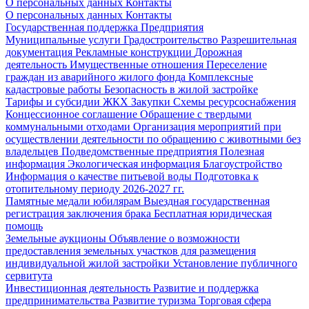
О персональных данных
Контакты
О персональных данных
Контакты
Государственная поддержка
Предприятия
Муниципальные услуги
Градостроительство
Разрешительная
документация
Рекламные конструкции
Дорожная
деятельность
Имущественные отношения
Переселение
граждан из аварийного жилого фонда
Комплексные
кадастровые работы
Безопасность в жилой застройке
Тарифы и субсидии ЖКХ
Закупки
Схемы ресурсоснабжения
Концессионное соглашение
Обращение с твердыми
коммунальными отходами
Организация мероприятий при
осуществлении деятельности по обращению с животными без
владельцев
Подведомственные предприятия
Полезная
информация
Экологическая информация
Благоустройство
Информация о качестве питьевой воды
Подготовка к
отопительному периоду 2026-2027 гг.
Памятные медали юбилярам
Выездная государственная
регистрация заключения брака
Бесплатная юридическая
помощь
Земельные аукционы
Объявление о возможности
предоставления земельных участков для размещения
индивидуальной жилой застройки
Установление публичного
сервитута
Инвестиционная деятельность
Развитие и поддержка
предпринимательства
Развитие туризма
Торговая сфера