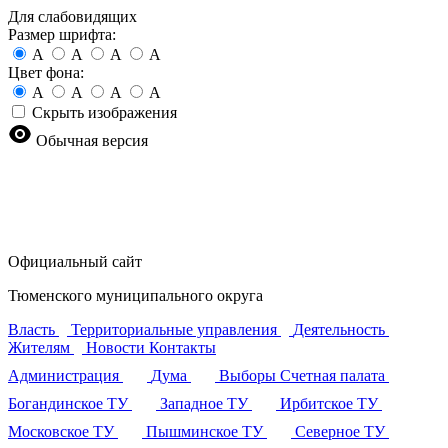
Для слабовидящих
Размер шрифта:
A
A
A
A
Цвет фона:
A
A
A
A
Скрыть изображения
Обычная версия
Официальный сайт
Тюменского муниципального округа
Власть
Территориальные управления
Деятельность
Жителям
Новости
Контакты
Администрация
Дума
Выборы
Счетная палата
Богандинское ТУ
Западное ТУ
Ирбитское ТУ
Московское ТУ
Пышминское ТУ
Северное ТУ