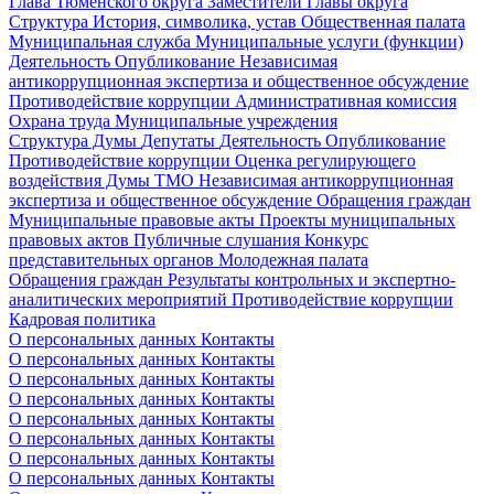
Глава Тюменского округа
Заместители Главы округа
Структура
История, символика, устав
Общественная палата
Муниципальная служба
Муниципальные услуги (функции)
Деятельность
Опубликование
Независимая
антикоррупционная экспертиза и общественное обсуждение
Противодействие коррупции
Административная комиссия
Охрана труда
Муниципальные учреждения
Структура Думы
Депутаты
Деятельность
Опубликование
Противодействие коррупции
Оценка регулирующего
воздействия Думы ТМО
Независимая антикоррупционная
экспертиза и общественное обсуждение
Обращения граждан
Муниципальные правовые акты
Проекты муниципальных
правовых актов
Публичные слушания
Конкурс
представительных органов
Молодежная палата
Обращения граждан
Результаты контрольных и экспертно-
аналитических мероприятий
Противодействие коррупции
Кадровая политика
О персональных данных
Контакты
О персональных данных
Контакты
О персональных данных
Контакты
О персональных данных
Контакты
О персональных данных
Контакты
О персональных данных
Контакты
О персональных данных
Контакты
О персональных данных
Контакты