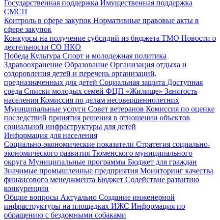
Государственная поддержка
Имущественная поддержка
СМСП
Контроль в сфере закупок
Нормативные правовые акты в
сфере закупок
Конкурсы на получение субсидий из бюджета ТМО
Новости о
деятельности СО НКО
Победа
Культура
Спорт и молодежная политика
Здравоохранение
Образование
Организация отдыха и
оздоровления детей и перечень организаций,
предназначенных для детей
Социальная защита
Доступная
среда
Списки молодых семей ФЦП «Жилище»
Занятость
населения
Комиссия по делам несовершеннолетних
Муниципальные услуги
Совет ветеранов
Комиссия по оценке
последствий принятия решения в отношении объектов
социальной инфраструктуры для детей
Информация для населения
Социально-экономические показатели
Стратегия социально-
экономического развития Тюменского муниципального
округа
Муниципальные программы
Бюджет для граждан
Значимые промышленные предприятия
Мониторинг качества
финансового менеджмента
Бюджет
Содействие развитию
конкуренции
Общие вопросы
Актуально
Создание инженерной
инфраструктуры на площадках ИЖС
Информация по
обращению с бездомными собаками