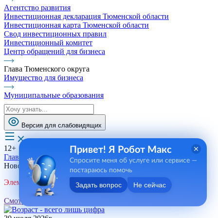
Агентство развития
Инвестиционная декларация Тюменской области
Инвестиционная карта Тюменской области
Свод инвестиционных правил
Инвестиционный комитет
Центр обращений для бизнеса
Глава Тюменского округа
Имущество для бизнеса
Муниципальные образования
Версия для слабовидящих
12+
Привет! Я Робот Макс
Главная
Спросите меня об услуге или сервисе —
Новости, пресса, события
постараюсь помочь
Элемент не найден!
Задать вопрос
Не сейчас
Смотреть все