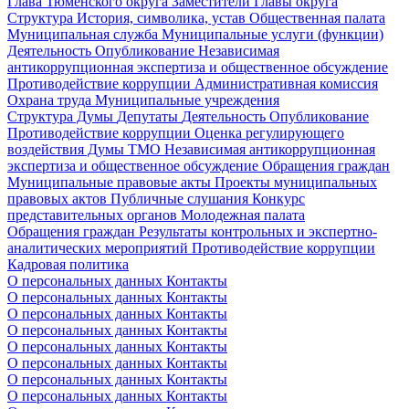
Глава Тюменского округа
Заместители Главы округа
Структура
История, символика, устав
Общественная палата
Муниципальная служба
Муниципальные услуги (функции)
Деятельность
Опубликование
Независимая
антикоррупционная экспертиза и общественное обсуждение
Противодействие коррупции
Административная комиссия
Охрана труда
Муниципальные учреждения
Структура Думы
Депутаты
Деятельность
Опубликование
Противодействие коррупции
Оценка регулирующего
воздействия Думы ТМО
Независимая антикоррупционная
экспертиза и общественное обсуждение
Обращения граждан
Муниципальные правовые акты
Проекты муниципальных
правовых актов
Публичные слушания
Конкурс
представительных органов
Молодежная палата
Обращения граждан
Результаты контрольных и экспертно-
аналитических мероприятий
Противодействие коррупции
Кадровая политика
О персональных данных
Контакты
О персональных данных
Контакты
О персональных данных
Контакты
О персональных данных
Контакты
О персональных данных
Контакты
О персональных данных
Контакты
О персональных данных
Контакты
О персональных данных
Контакты