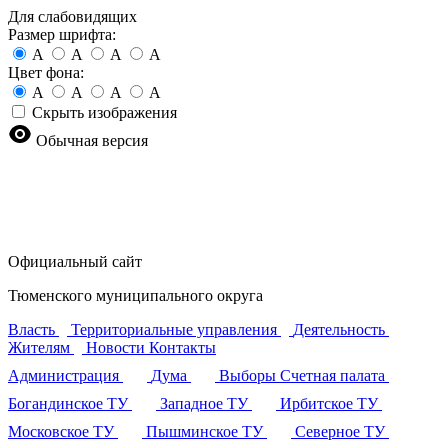
Для слабовидящих
Размер шрифта:
A
A
A
A
Цвет фона:
A
A
A
A
Скрыть изображения
Обычная версия
Официальный сайт
Тюменского муниципального округа
Власть
Территориальные управления
Деятельность
Жителям
Новости
Контакты
Администрация
Дума
Выборы
Счетная палата
Богандинское ТУ
Западное ТУ
Ирбитское ТУ
Московское ТУ
Пышминское ТУ
Северное ТУ