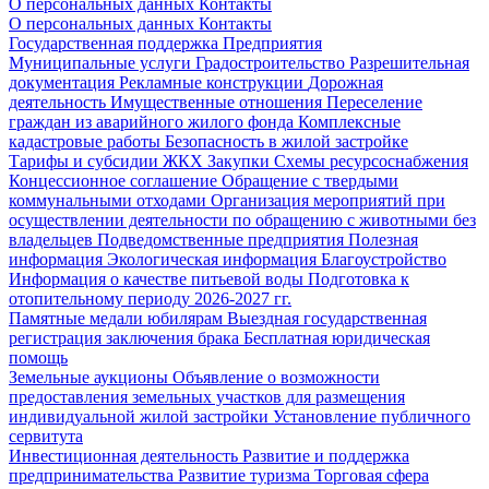
О персональных данных
Контакты
О персональных данных
Контакты
Государственная поддержка
Предприятия
Муниципальные услуги
Градостроительство
Разрешительная
документация
Рекламные конструкции
Дорожная
деятельность
Имущественные отношения
Переселение
граждан из аварийного жилого фонда
Комплексные
кадастровые работы
Безопасность в жилой застройке
Тарифы и субсидии ЖКХ
Закупки
Схемы ресурсоснабжения
Концессионное соглашение
Обращение с твердыми
коммунальными отходами
Организация мероприятий при
осуществлении деятельности по обращению с животными без
владельцев
Подведомственные предприятия
Полезная
информация
Экологическая информация
Благоустройство
Информация о качестве питьевой воды
Подготовка к
отопительному периоду 2026-2027 гг.
Памятные медали юбилярам
Выездная государственная
регистрация заключения брака
Бесплатная юридическая
помощь
Земельные аукционы
Объявление о возможности
предоставления земельных участков для размещения
индивидуальной жилой застройки
Установление публичного
сервитута
Инвестиционная деятельность
Развитие и поддержка
предпринимательства
Развитие туризма
Торговая сфера