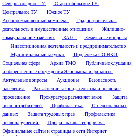
Северо-западное ТУ
Старотобольское ТУ
Центральное ТУ
Южное ТУ
Агропромышленный комплекс
Градостроительная
деятельность и имущественные отношения
Жилищно-
коммунальное хозяйство
ЗАГС
Земельные вопросы
Инвестиционная деятельность и предпринимательство
Муниципальные закупки
Поддержка СО НКО
Социальная сфера
Архив ТМО
Публичные слушания
и общественные обсуждения
Экономика и финансы
Актуальные вопросы
Аукционы
Безопасность
населения
Разъяснение законодательства и правовое
просвещение
Прокуратура разъясняет закон
Защита
прав потребителей
Профилактика
О персональных
данных
Защита трудовых прав
Профилактика
правонарушений
Профилактика терроризма
Официальные сайты и страницы в сети Интернет