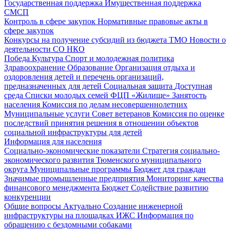
Государственная поддержка
Имущественная поддержка
СМСП
Контроль в сфере закупок
Нормативные правовые акты в
сфере закупок
Конкурсы на получение субсидий из бюджета ТМО
Новости о
деятельности СО НКО
Победа
Культура
Спорт и молодежная политика
Здравоохранение
Образование
Организация отдыха и
оздоровления детей и перечень организаций,
предназначенных для детей
Социальная защита
Доступная
среда
Списки молодых семей ФЦП «Жилище»
Занятость
населения
Комиссия по делам несовершеннолетних
Муниципальные услуги
Совет ветеранов
Комиссия по оценке
последствий принятия решения в отношении объектов
социальной инфраструктуры для детей
Информация для населения
Социально-экономические показатели
Стратегия социально-
экономического развития Тюменского муниципального
округа
Муниципальные программы
Бюджет для граждан
Значимые промышленные предприятия
Мониторинг качества
финансового менеджмента
Бюджет
Содействие развитию
конкуренции
Общие вопросы
Актуально
Создание инженерной
инфраструктуры на площадках ИЖС
Информация по
обращению с бездомными собаками