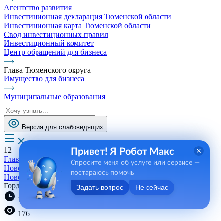
Агентство развития
Инвестиционная декларация Тюменской области
Инвестиционная карта Тюменской области
Свод инвестиционных правил
Инвестиционный комитет
Центр обращений для бизнеса
Глава Тюменского округа
Имущество для бизнеса
Муниципальные образования
Версия для слабовидящих
12+
Привет! Я Робот Макс
Главная
Спросите меня об услуге или сервисе —
Новости, пресса, события
постараюсь помочь
Новости
Гордость больницы
Задать вопрос
Не сейчас
16:42 30.07.2025
176