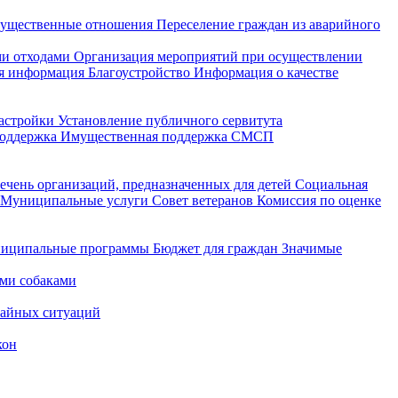
ущественные отношения
Переселение граждан из аварийного
и отходами
Организация мероприятий при осуществлении
я информация
Благоустройство
Информация о качестве
астройки
Установление публичного сервитута
поддержка
Имущественная поддержка СМСП
ечень организаций, предназначенных для детей
Социальная
Муниципальные услуги
Совет ветеранов
Комиссия по оценке
иципальные программы
Бюджет для граждан
Значимые
ми собаками
чайных ситуаций
кон