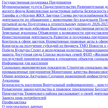
Государственная поддержка
Предприятия
Муниципальные услуги
Градостроительство
Разрешительная д
жилого фонда
Комплексные кадастровые работы
Безопасность 
Тарифы и субсидии ЖКХ
Закупки
Схемы ресурсоснабжения
К
деятельности по обращению с животными без владельцев
Подв
питьевой воды
Подготовка к отопительному периоду 2026-2027
Памятные медали юбилярам
Выездная государственная регист
Земельные аукционы
Объявление о возможности предоставлен
Инвестиционная деятельность
Развитие и поддержка предприн
Контроль в сфере закупок
Нормативные правовые акты в сфере
Конкурсы на получение субсидий из бюджета ТМО
Новости о
Победа
Культура
Спорт и молодежная политика
Здравоохранен
защита
Доступная среда
Списки молодых семей ФЦП «Жилищ
последствий принятия решения в отношении объектов социаль
Информация для населения
Социально-экономические показатели
Стратегия социально-эк
промышленные предприятия
Мониторинг качества финансово
Общие вопросы
Актуально
Создание инженерной инфраструк
Аукционы
Безопасность населения
Виртуальный информационно – консул
Разъяснение законодательства и правовое просвещение
Беспла
Прокуратура Тюменского района рассказывает о своей деятель
Защита прав потребителей
Профилактика
О персональных данных