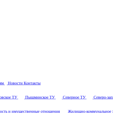
ям
Новости
Контакты
овское ТУ
Пышминское ТУ
Северное ТУ
Северо-за
ность и имущественные отношения
Жилищно-коммунальное х