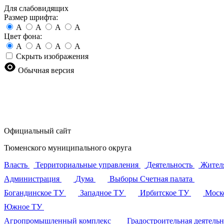
Для слабовидящих
Размер шрифта:
A
A
A
A
Цвет фона:
A
A
A
A
Скрыть изображения
Обычная версия
Официальный сайт
Тюменского муниципального округа
Власть
Территориальные управления
Деятельность
Жител
Администрация
Дума
Выборы
Счетная палата
Богандинское ТУ
Западное ТУ
Ирбитское ТУ
Моск
Южное ТУ
Агропромышленный комплекс
Градостроительная деятель