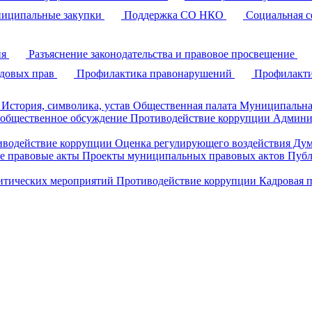
иципальные закупки
Поддержка СО НКО
Социальная с
ия
Разъяснение законодательства и правовое просвещение
удовых прав
Профилактика правонарушений
Профилакти
История, символика, устав
Общественная палата
Муниципальна
 общественное обсуждение
Противодействие коррупции
Админи
иводействие коррупции
Оценка регулирующего воздействия Д
 правовые акты
Проекты муниципальных правовых актов
Публ
литических мероприятий
Противодействие коррупции
Кадровая 