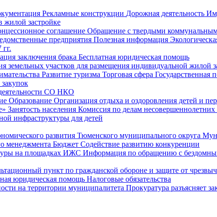
окументация
Рекламные конструкции
Дорожная деятельность
Им
в жилой застройке
онцессионное соглашение
Обращение с твердыми коммунальным
едомственные предприятия
Полезная информация
Экологическа
 гг.
рация заключения брака
Бесплатная юридическая помощь
ия земельных участков для размещения индивидуальной жилой з
имательства
Развитие туризма
Торговая сфера
Государственная 
 закупок
 деятельности СО НКО
ие
Образование
Организация отдыха и оздоровления детей и пер
е»
Занятость населения
Комиссия по делам несовершеннолетних
ной инфраструктуры для детей
ономического развития Тюменского муниципального округа
Мун
го менеджмента
Бюджет
Содействие развитию конкуренции
туры на площадках ИЖС
Информация по обращению с бездомны
ьтационный пункт по гражданской обороне и защите от чрезвы
тная юридическая помощь
Налоговые обязательства
ности на территории муниципалитета
Прокуратура разъясняет за