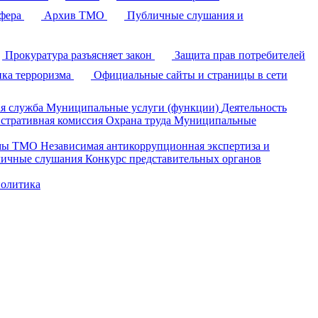
фера
Архив ТМО
Публичные слушания и
Прокуратура разъясняет закон
Защита прав потребителей
ка терроризма
Официальные сайты и страницы в сети
я служба
Муниципальные услуги (функции)
Деятельность
стративная комиссия
Охрана труда
Муниципальные
умы ТМО
Независимая антикоррупционная экспертиза и
ичные слушания
Конкурс представительных органов
политика