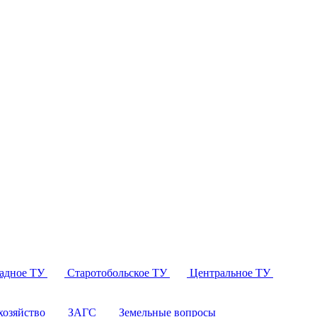
падное ТУ
Старотобольское ТУ
Центральное ТУ
озяйство
ЗАГС
Земельные вопросы