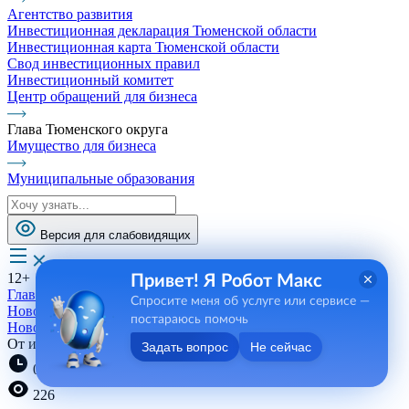
Агентство развития
Инвестиционная декларация Тюменской области
Инвестиционная карта Тюменской области
Свод инвестиционных правил
Инвестиционный комитет
Центр обращений для бизнеса
Глава Тюменского округа
Имущество для бизнеса
Муниципальные образования
Версия для слабовидящих
12+
Привет! Я Робот Макс
Главная
Спросите меня об услуге или сервисе —
Новости, пресса, события
постараюсь помочь
Новости
От идей к решению
Задать вопрос
Не сейчас
08:39 03.03.2026
226