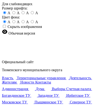
Для слабовидящих
Размер шрифта:
A
A
A
A
Цвет фона:
A
A
A
A
Скрыть изображения
Обычная версия
Официальный сайт
Тюменского муниципального округа
Власть
Территориальные управления
Деятельность
Жителям
Новости
Контакты
Администрация
Дума
Выборы
Счетная палата
Богандинское ТУ
Западное ТУ
Ирбитское ТУ
Московское ТУ
Пышминское ТУ
Северное ТУ