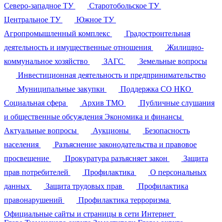
Северо-западное ТУ
Старотобольское ТУ
Центральное ТУ
Южное ТУ
Агропромышленный комплекс
Градостроительная
деятельность и имущественные отношения
Жилищно-
коммунальное хозяйство
ЗАГС
Земельные вопросы
Инвестиционная деятельность и предпринимательство
Муниципальные закупки
Поддержка СО НКО
Социальная сфера
Архив ТМО
Публичные слушания
и общественные обсуждения
Экономика и финансы
Актуальные вопросы
Аукционы
Безопасность
населения
Разъяснение законодательства и правовое
просвещение
Прокуратура разъясняет закон
Защита
прав потребителей
Профилактика
О персональных
данных
Защита трудовых прав
Профилактика
правонарушений
Профилактика терроризма
Официальные сайты и страницы в сети Интернет