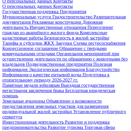
О персональных данных
Контакты
О персональных данных
Контакты
Государственная поддержка
Предприятия
Муниципальные услуги
Градостроительство
Разрешительная
документация
Рекламные конструкции
Дорожная
деятельность
Имущественные отношения
Переселение
граждан из аварийного жилого фонда
Комплексные
кадастровые работы
Безопасность в жилой застройке
Тарифы и субсидии ЖКХ
Закупки
Схемы ресурсоснабжения
Концессионное соглашение
Обращение с твердыми
коммунальными отходами
Организация мероприятий при
осуществлении деятельности по обращению с животными без
владельцев
Подведомственные предприятия
Полезная
информация
Экологическая информация
Благоустройство
Информация о качестве питьевой воды
Подготовка к
отопительному периоду 2026-2027 гг.
Памятные медали юбилярам
Выездная государственная
регистрация заключения брака
Бесплатная юридическая
помощь
Земельные аукционы
Объявление о возможности
предоставления земельных участков для размещения
индивидуальной жилой застройки
Установление публичного
сервитута
Инвестиционная деятельность
Развитие и поддержка
предпринимательства
Развитие туризма
Торговая сфера