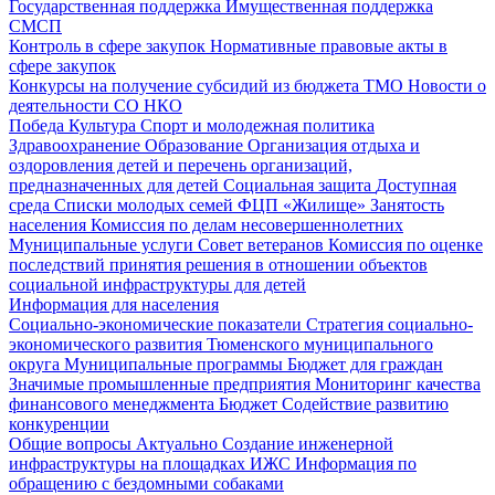
Государственная поддержка
Имущественная поддержка
СМСП
Контроль в сфере закупок
Нормативные правовые акты в
сфере закупок
Конкурсы на получение субсидий из бюджета ТМО
Новости о
деятельности СО НКО
Победа
Культура
Спорт и молодежная политика
Здравоохранение
Образование
Организация отдыха и
оздоровления детей и перечень организаций,
предназначенных для детей
Социальная защита
Доступная
среда
Списки молодых семей ФЦП «Жилище»
Занятость
населения
Комиссия по делам несовершеннолетних
Муниципальные услуги
Совет ветеранов
Комиссия по оценке
последствий принятия решения в отношении объектов
социальной инфраструктуры для детей
Информация для населения
Социально-экономические показатели
Стратегия социально-
экономического развития Тюменского муниципального
округа
Муниципальные программы
Бюджет для граждан
Значимые промышленные предприятия
Мониторинг качества
финансового менеджмента
Бюджет
Содействие развитию
конкуренции
Общие вопросы
Актуально
Создание инженерной
инфраструктуры на площадках ИЖС
Информация по
обращению с бездомными собаками