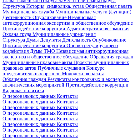
Глава Тюменского округа
Заместители Главы округа
Структура
История, символика, устав
Общественная палата
Муниципальная служба
Муниципальные услуги (функции)
Деятельность
Опубликование
Независимая
антикоррупционная экспертиза и общественное обсуждение
Противодействие коррупции
Административная комиссия
Охрана труда
Муниципальные учреждения
Структура Думы
Депутаты
Деятельность
Опубликование
Противодействие коррупции
Оценка регулирующего
воздействия Думы ТМО
Независимая антикоррупционная
экспертиза и общественное обсуждение
Обращения граждан
Муниципальные правовые акты
Проекты муниципальных
правовых актов
Публичные слушания
Конкурс
представительных органов
Молодежная палата
Обращения граждан
Результаты контрольных и экспертно-
аналитических мероприятий
Противодействие коррупции
Кадровая политика
О персональных данных
Контакты
О персональных данных
Контакты
О персональных данных
Контакты
О персональных данных
Контакты
О персональных данных
Контакты
О персональных данных
Контакты
О персональных данных
Контакты
О персональных данных
Контакты