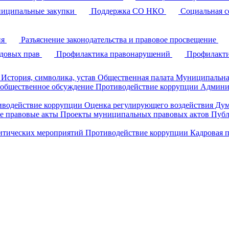
иципальные закупки
Поддержка СО НКО
Социальная с
ия
Разъяснение законодательства и правовое просвещение
удовых прав
Профилактика правонарушений
Профилакти
История, символика, устав
Общественная палата
Муниципальна
 общественное обсуждение
Противодействие коррупции
Админи
иводействие коррупции
Оценка регулирующего воздействия Д
 правовые акты
Проекты муниципальных правовых актов
Публ
литических мероприятий
Противодействие коррупции
Кадровая 