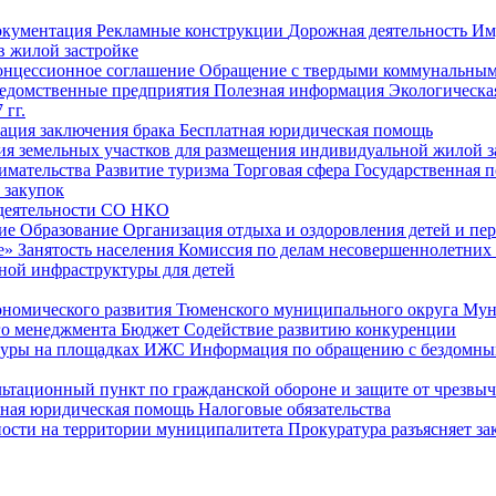
окументация
Рекламные конструкции
Дорожная деятельность
Им
в жилой застройке
онцессионное соглашение
Обращение с твердыми коммунальным
едомственные предприятия
Полезная информация
Экологическа
 гг.
рация заключения брака
Бесплатная юридическая помощь
ия земельных участков для размещения индивидуальной жилой з
имательства
Развитие туризма
Торговая сфера
Государственная 
 закупок
 деятельности СО НКО
ие
Образование
Организация отдыха и оздоровления детей и пер
е»
Занятость населения
Комиссия по делам несовершеннолетних
ной инфраструктуры для детей
ономического развития Тюменского муниципального округа
Мун
го менеджмента
Бюджет
Содействие развитию конкуренции
туры на площадках ИЖС
Информация по обращению с бездомны
ьтационный пункт по гражданской обороне и защите от чрезвы
тная юридическая помощь
Налоговые обязательства
ности на территории муниципалитета
Прокуратура разъясняет за