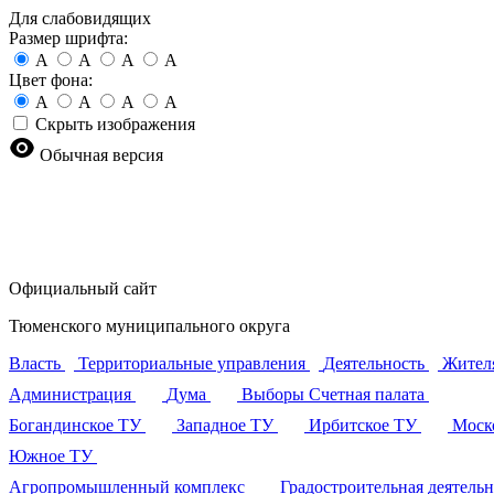
Для слабовидящих
Размер шрифта:
A
A
A
A
Цвет фона:
A
A
A
A
Скрыть изображения
Обычная версия
Официальный сайт
Тюменского муниципального округа
Власть
Территориальные управления
Деятельность
Жител
Администрация
Дума
Выборы
Счетная палата
Богандинское ТУ
Западное ТУ
Ирбитское ТУ
Моск
Южное ТУ
Агропромышленный комплекс
Градостроительная деятель