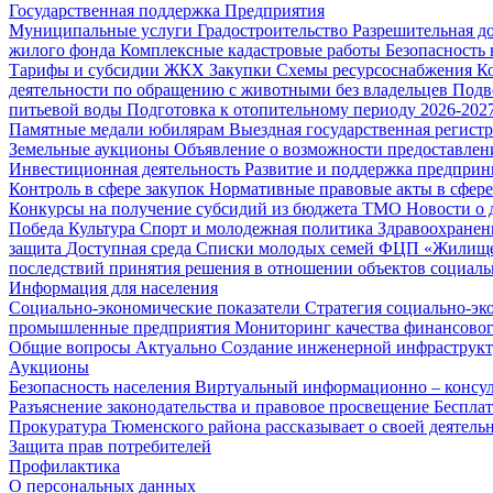
Государственная поддержка
Предприятия
Муниципальные услуги
Градостроительство
Разрешительная д
жилого фонда
Комплексные кадастровые работы
Безопасность 
Тарифы и субсидии ЖКХ
Закупки
Схемы ресурсоснабжения
К
деятельности по обращению с животными без владельцев
Подв
питьевой воды
Подготовка к отопительному периоду 2026-2027
Памятные медали юбилярам
Выездная государственная регист
Земельные аукционы
Объявление о возможности предоставлен
Инвестиционная деятельность
Развитие и поддержка предприн
Контроль в сфере закупок
Нормативные правовые акты в сфере
Конкурсы на получение субсидий из бюджета ТМО
Новости о
Победа
Культура
Спорт и молодежная политика
Здравоохранен
защита
Доступная среда
Списки молодых семей ФЦП «Жилищ
последствий принятия решения в отношении объектов социаль
Информация для населения
Социально-экономические показатели
Стратегия социально-эк
промышленные предприятия
Мониторинг качества финансово
Общие вопросы
Актуально
Создание инженерной инфраструк
Аукционы
Безопасность населения
Виртуальный информационно – консул
Разъяснение законодательства и правовое просвещение
Беспла
Прокуратура Тюменского района рассказывает о своей деятель
Защита прав потребителей
Профилактика
О персональных данных