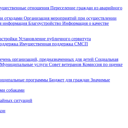
ущественные отношения
Переселение граждан из аварийного
и отходами
Организация мероприятий при осуществлении
я информация
Благоустройство
Информация о качестве
астройки
Установление публичного сервитута
поддержка
Имущественная поддержка СМСП
ечень организаций, предназначенных для детей
Социальная
Муниципальные услуги
Совет ветеранов
Комиссия по оценке
иципальные программы
Бюджет для граждан
Значимые
ми собаками
чайных ситуаций
кон