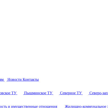
ям
Новости
Контакты
овское ТУ
Пышминское ТУ
Северное ТУ
Северо-за
ность и имущественные отношения
Жилищно-коммунальное х