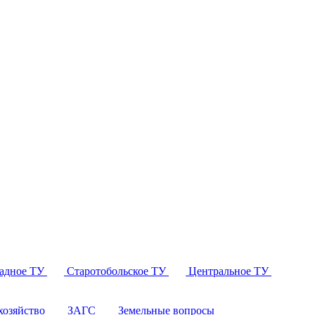
падное ТУ
Старотобольское ТУ
Центральное ТУ
озяйство
ЗАГС
Земельные вопросы