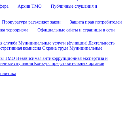
фера
Архив ТМО
Публичные слушания и
Прокуратура разъясняет закон
Защита прав потребителей
ка терроризма
Официальные сайты и страницы в сети
я служба
Муниципальные услуги (функции)
Деятельность
стративная комиссия
Охрана труда
Муниципальные
умы ТМО
Независимая антикоррупционная экспертиза и
ичные слушания
Конкурс представительных органов
политика