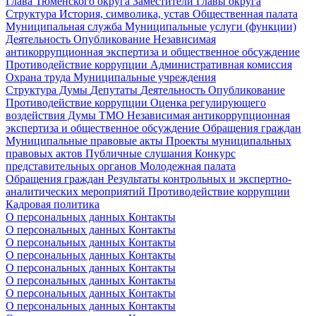
Глава Тюменского округа
Заместители Главы округа
Структура
История, символика, устав
Общественная палата
Муниципальная служба
Муниципальные услуги (функции)
Деятельность
Опубликование
Независимая
антикоррупционная экспертиза и общественное обсуждение
Противодействие коррупции
Административная комиссия
Охрана труда
Муниципальные учреждения
Структура Думы
Депутаты
Деятельность
Опубликование
Противодействие коррупции
Оценка регулирующего
воздействия Думы ТМО
Независимая антикоррупционная
экспертиза и общественное обсуждение
Обращения граждан
Муниципальные правовые акты
Проекты муниципальных
правовых актов
Публичные слушания
Конкурс
представительных органов
Молодежная палата
Обращения граждан
Результаты контрольных и экспертно-
аналитических мероприятий
Противодействие коррупции
Кадровая политика
О персональных данных
Контакты
О персональных данных
Контакты
О персональных данных
Контакты
О персональных данных
Контакты
О персональных данных
Контакты
О персональных данных
Контакты
О персональных данных
Контакты
О персональных данных
Контакты