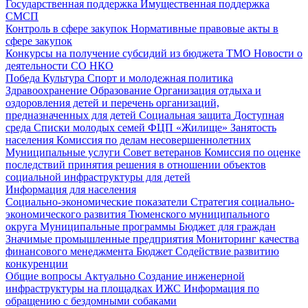
Государственная поддержка
Имущественная поддержка
СМСП
Контроль в сфере закупок
Нормативные правовые акты в
сфере закупок
Конкурсы на получение субсидий из бюджета ТМО
Новости о
деятельности СО НКО
Победа
Культура
Спорт и молодежная политика
Здравоохранение
Образование
Организация отдыха и
оздоровления детей и перечень организаций,
предназначенных для детей
Социальная защита
Доступная
среда
Списки молодых семей ФЦП «Жилище»
Занятость
населения
Комиссия по делам несовершеннолетних
Муниципальные услуги
Совет ветеранов
Комиссия по оценке
последствий принятия решения в отношении объектов
социальной инфраструктуры для детей
Информация для населения
Социально-экономические показатели
Стратегия социально-
экономического развития Тюменского муниципального
округа
Муниципальные программы
Бюджет для граждан
Значимые промышленные предприятия
Мониторинг качества
финансового менеджмента
Бюджет
Содействие развитию
конкуренции
Общие вопросы
Актуально
Создание инженерной
инфраструктуры на площадках ИЖС
Информация по
обращению с бездомными собаками