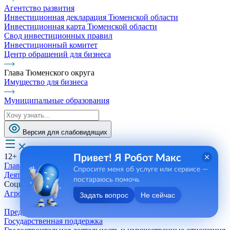
Агентство развития
Инвестиционная декларация Тюменской области
Инвестиционная карта Тюменской области
Свод инвестиционных правил
Инвестиционный комитет
Центр обращений для бизнеса
Глава Тюменского округа
Имущество для бизнеса
Муниципальные образования
Версия для слабовидящих
12+
Привет! Я Робот Макс
Главная
Спросите меня об услуге или сервисе —
Деятельность
постараюсь помочь
Социальная сфера
Агропромышленный комплекс
Задать вопрос
Не сейчас
Предприятия
Государственная поддержка