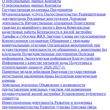
О персональных данных
Контакты
О персональных данных
Контакты
Государственная поддержка
Предприятия
Муниципальные услуги
Градостроительство
Разрешительная
документация
Рекламные конструкции
Дорожная
деятельность
Имущественные отношения
Переселение
граждан из аварийного жилого фонда
Комплексные
кадастровые работы
Безопасность в жилой застройке
Тарифы и субсидии ЖКХ
Закупки
Схемы ресурсоснабжения
Концессионное соглашение
Обращение с твердыми
коммунальными отходами
Организация мероприятий при
осуществлении деятельности по обращению с животными без
владельцев
Подведомственные предприятия
Полезная
информация
Экологическая информация
Благоустройство
Информация о качестве питьевой воды
Подготовка к
отопительному периоду 2026-2027 гг.
Памятные медали юбилярам
Выездная государственная
регистрация заключения брака
Бесплатная юридическая
помощь
Земельные аукционы
Объявление о возможности
предоставления земельных участков для размещения
индивидуальной жилой застройки
Установление публичного
сервитута
Инвестиционная деятельность
Развитие и поддержка
предпринимательства
Развитие туризма
Торговая сфера