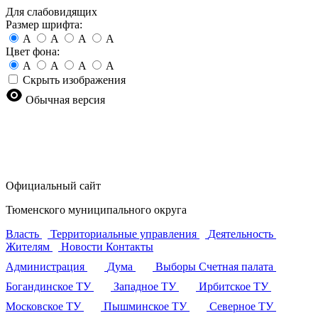
Для слабовидящих
Размер шрифта:
A
A
A
A
Цвет фона:
A
A
A
A
Скрыть изображения
Обычная версия
Официальный сайт
Тюменского муниципального округа
Власть
Территориальные управления
Деятельность
Жителям
Новости
Контакты
Администрация
Дума
Выборы
Счетная палата
Богандинское ТУ
Западное ТУ
Ирбитское ТУ
Московское ТУ
Пышминское ТУ
Северное ТУ