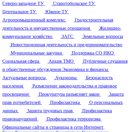
Северо-западное ТУ
Старотобольское ТУ
Центральное ТУ
Южное ТУ
Агропромышленный комплекс
Градостроительная
деятельность и имущественные отношения
Жилищно-
коммунальное хозяйство
ЗАГС
Земельные вопросы
Инвестиционная деятельность и предпринимательство
Муниципальные закупки
Поддержка СО НКО
Социальная сфера
Архив ТМО
Публичные слушания
и общественные обсуждения
Экономика и финансы
Актуальные вопросы
Аукционы
Безопасность
населения
Разъяснение законодательства и правовое
просвещение
Прокуратура разъясняет закон
Защита
прав потребителей
Профилактика
О персональных
данных
Защита трудовых прав
Профилактика
правонарушений
Профилактика терроризма
Официальные сайты и страницы в сети Интернет