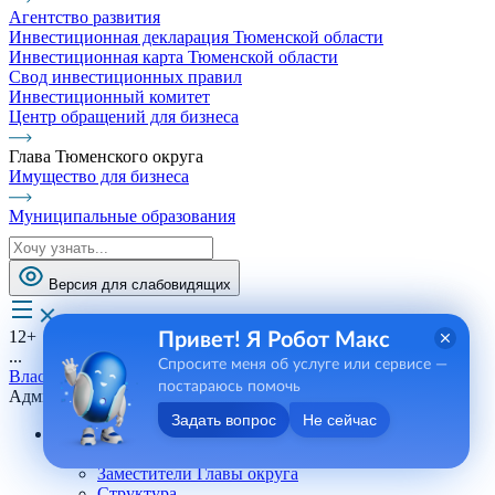
Агентство развития
Инвестиционная декларация Тюменской области
Инвестиционная карта Тюменской области
Свод инвестиционных правил
Инвестиционный комитет
Центр обращений для бизнеса
Глава Тюменского округа
Имущество для бизнеса
Муниципальные образования
Версия для слабовидящих
12+
Привет! Я Робот Макс
...
Спросите меня об услуге или сервисе —
Власть
постараюсь помочь
Администрация
Задать вопрос
Не сейчас
Администрация
Глава Тюменского округа
Заместители Главы округа
Структура