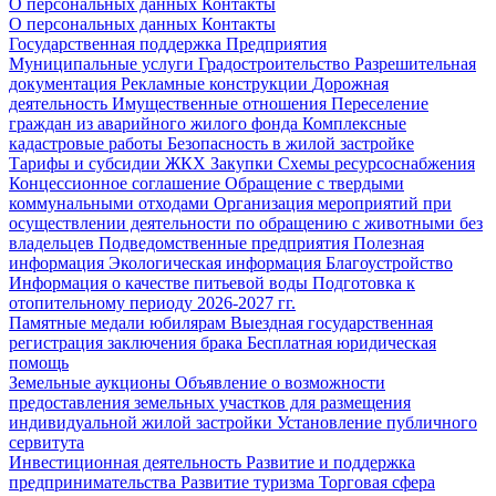
О персональных данных
Контакты
О персональных данных
Контакты
Государственная поддержка
Предприятия
Муниципальные услуги
Градостроительство
Разрешительная
документация
Рекламные конструкции
Дорожная
деятельность
Имущественные отношения
Переселение
граждан из аварийного жилого фонда
Комплексные
кадастровые работы
Безопасность в жилой застройке
Тарифы и субсидии ЖКХ
Закупки
Схемы ресурсоснабжения
Концессионное соглашение
Обращение с твердыми
коммунальными отходами
Организация мероприятий при
осуществлении деятельности по обращению с животными без
владельцев
Подведомственные предприятия
Полезная
информация
Экологическая информация
Благоустройство
Информация о качестве питьевой воды
Подготовка к
отопительному периоду 2026-2027 гг.
Памятные медали юбилярам
Выездная государственная
регистрация заключения брака
Бесплатная юридическая
помощь
Земельные аукционы
Объявление о возможности
предоставления земельных участков для размещения
индивидуальной жилой застройки
Установление публичного
сервитута
Инвестиционная деятельность
Развитие и поддержка
предпринимательства
Развитие туризма
Торговая сфера