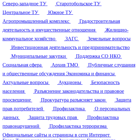
Северо-западное ТУ
Старотобольское ТУ
Центральное ТУ
Южное ТУ
Агропромышленный комплекс
Градостроительная
деятельность и имущественные отношения
Жилищно-
коммунальное хозяйство
ЗАГС
Земельные вопросы
Инвестиционная деятельность и предпринимательство
Муниципальные закупки
Поддержка СО НКО
Социальная сфера
Архив ТМО
Публичные слушания
и общественные обсуждения
Экономика и финансы
Актуальные вопросы
Аукционы
Безопасность
населения
Разъяснение законодательства и правовое
просвещение
Прокуратура разъясняет закон
Защита
прав потребителей
Профилактика
О персональных
данных
Защита трудовых прав
Профилактика
правонарушений
Профилактика терроризма
Официальные сайты и страницы в сети Интернет