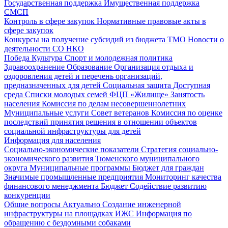
Государственная поддержка
Имущественная поддержка
СМСП
Контроль в сфере закупок
Нормативные правовые акты в
сфере закупок
Конкурсы на получение субсидий из бюджета ТМО
Новости о
деятельности СО НКО
Победа
Культура
Спорт и молодежная политика
Здравоохранение
Образование
Организация отдыха и
оздоровления детей и перечень организаций,
предназначенных для детей
Социальная защита
Доступная
среда
Списки молодых семей ФЦП «Жилище»
Занятость
населения
Комиссия по делам несовершеннолетних
Муниципальные услуги
Совет ветеранов
Комиссия по оценке
последствий принятия решения в отношении объектов
социальной инфраструктуры для детей
Информация для населения
Социально-экономические показатели
Стратегия социально-
экономического развития Тюменского муниципального
округа
Муниципальные программы
Бюджет для граждан
Значимые промышленные предприятия
Мониторинг качества
финансового менеджмента
Бюджет
Содействие развитию
конкуренции
Общие вопросы
Актуально
Создание инженерной
инфраструктуры на площадках ИЖС
Информация по
обращению с бездомными собаками