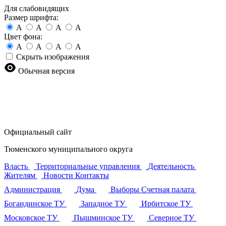
Для слабовидящих
Размер шрифта:
A
A
A
A
Цвет фона:
A
A
A
A
Скрыть изображения
Обычная версия
Официальный сайт
Тюменского муниципального округа
Власть
Территориальные управления
Деятельность
Жителям
Новости
Контакты
Администрация
Дума
Выборы
Счетная палата
Богандинское ТУ
Западное ТУ
Ирбитское ТУ
Московское ТУ
Пышминское ТУ
Северное ТУ