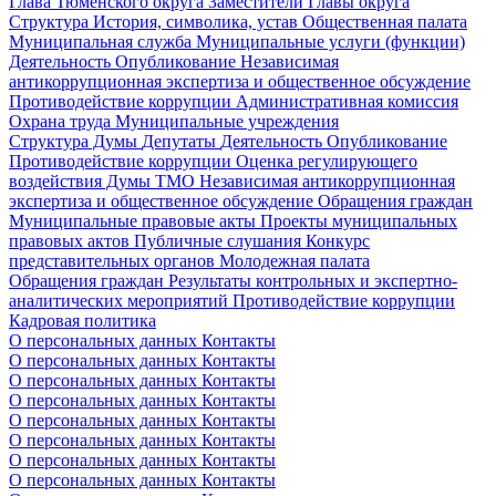
Глава Тюменского округа
Заместители Главы округа
Структура
История, символика, устав
Общественная палата
Муниципальная служба
Муниципальные услуги (функции)
Деятельность
Опубликование
Независимая
антикоррупционная экспертиза и общественное обсуждение
Противодействие коррупции
Административная комиссия
Охрана труда
Муниципальные учреждения
Структура Думы
Депутаты
Деятельность
Опубликование
Противодействие коррупции
Оценка регулирующего
воздействия Думы ТМО
Независимая антикоррупционная
экспертиза и общественное обсуждение
Обращения граждан
Муниципальные правовые акты
Проекты муниципальных
правовых актов
Публичные слушания
Конкурс
представительных органов
Молодежная палата
Обращения граждан
Результаты контрольных и экспертно-
аналитических мероприятий
Противодействие коррупции
Кадровая политика
О персональных данных
Контакты
О персональных данных
Контакты
О персональных данных
Контакты
О персональных данных
Контакты
О персональных данных
Контакты
О персональных данных
Контакты
О персональных данных
Контакты
О персональных данных
Контакты