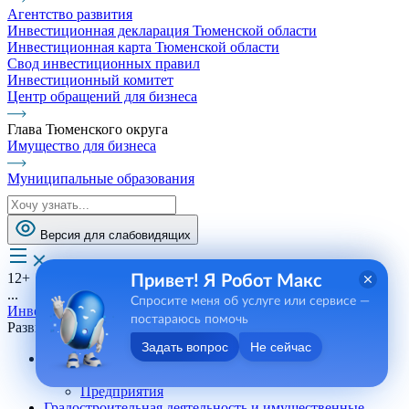
Агентство развития
Инвестиционная декларация Тюменской области
Инвестиционная карта Тюменской области
Свод инвестиционных правил
Инвестиционный комитет
Центр обращений для бизнеса
Глава Тюменского округа
Имущество для бизнеса
Муниципальные образования
Версия для слабовидящих
12+
Привет! Я Робот Макс
...
Спросите меня об услуге или сервисе —
Инвестиционная деятельность и предпринимательство
постараюсь помочь
Развитие и поддержка предпринимательства
Задать вопрос
Не сейчас
Агропромышленный комплекс
Государственная поддержка
Предприятия
Градостроительная деятельность и имущественные