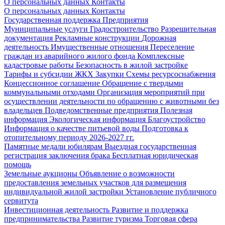
О персональных данных
Контакты
О персональных данных
Контакты
Государственная поддержка
Предприятия
Муниципальные услуги
Градостроительство
Разрешительная
документация
Рекламные конструкции
Дорожная
деятельность
Имущественные отношения
Переселение
граждан из аварийного жилого фонда
Комплексные
кадастровые работы
Безопасность в жилой застройке
Тарифы и субсидии ЖКХ
Закупки
Схемы ресурсоснабжения
Концессионное соглашение
Обращение с твердыми
коммунальными отходами
Организация мероприятий при
осуществлении деятельности по обращению с животными без
владельцев
Подведомственные предприятия
Полезная
информация
Экологическая информация
Благоустройство
Информация о качестве питьевой воды
Подготовка к
отопительному периоду 2026-2027 гг.
Памятные медали юбилярам
Выездная государственная
регистрация заключения брака
Бесплатная юридическая
помощь
Земельные аукционы
Объявление о возможности
предоставления земельных участков для размещения
индивидуальной жилой застройки
Установление публичного
сервитута
Инвестиционная деятельность
Развитие и поддержка
предпринимательства
Развитие туризма
Торговая сфера