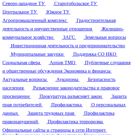
Северо-западное ТУ
Старотобольское ТУ
Центральное ТУ
Южное ТУ
Агропромышленный комплекс
Градостроительная
деятельность и имущественные отношения
Жилищно-
коммунальное хозяйство
ЗАГС
Земельные вопросы
Инвестиционная деятельность и предпринимательство
Муниципальные закупки
Поддержка СО НКО
Социальная сфера
Архив ТМО
Публичные слушания
и общественные обсуждения
Экономика и финансы
Актуальные вопросы
Аукционы
Безопасность
населения
Разъяснение законодательства и правовое
просвещение
Прокуратура разъясняет закон
Защита
прав потребителей
Профилактика
О персональных
данных
Защита трудовых прав
Профилактика
правонарушений
Профилактика терроризма
Официальные сайты и страницы в сети Интернет