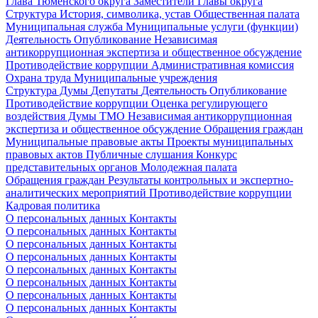
Глава Тюменского округа
Заместители Главы округа
Структура
История, символика, устав
Общественная палата
Муниципальная служба
Муниципальные услуги (функции)
Деятельность
Опубликование
Независимая
антикоррупционная экспертиза и общественное обсуждение
Противодействие коррупции
Административная комиссия
Охрана труда
Муниципальные учреждения
Структура Думы
Депутаты
Деятельность
Опубликование
Противодействие коррупции
Оценка регулирующего
воздействия Думы ТМО
Независимая антикоррупционная
экспертиза и общественное обсуждение
Обращения граждан
Муниципальные правовые акты
Проекты муниципальных
правовых актов
Публичные слушания
Конкурс
представительных органов
Молодежная палата
Обращения граждан
Результаты контрольных и экспертно-
аналитических мероприятий
Противодействие коррупции
Кадровая политика
О персональных данных
Контакты
О персональных данных
Контакты
О персональных данных
Контакты
О персональных данных
Контакты
О персональных данных
Контакты
О персональных данных
Контакты
О персональных данных
Контакты
О персональных данных
Контакты