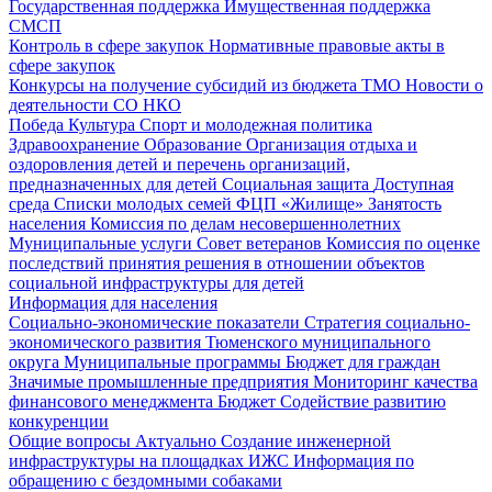
Государственная поддержка
Имущественная поддержка
СМСП
Контроль в сфере закупок
Нормативные правовые акты в
сфере закупок
Конкурсы на получение субсидий из бюджета ТМО
Новости о
деятельности СО НКО
Победа
Культура
Спорт и молодежная политика
Здравоохранение
Образование
Организация отдыха и
оздоровления детей и перечень организаций,
предназначенных для детей
Социальная защита
Доступная
среда
Списки молодых семей ФЦП «Жилище»
Занятость
населения
Комиссия по делам несовершеннолетних
Муниципальные услуги
Совет ветеранов
Комиссия по оценке
последствий принятия решения в отношении объектов
социальной инфраструктуры для детей
Информация для населения
Социально-экономические показатели
Стратегия социально-
экономического развития Тюменского муниципального
округа
Муниципальные программы
Бюджет для граждан
Значимые промышленные предприятия
Мониторинг качества
финансового менеджмента
Бюджет
Содействие развитию
конкуренции
Общие вопросы
Актуально
Создание инженерной
инфраструктуры на площадках ИЖС
Информация по
обращению с бездомными собаками