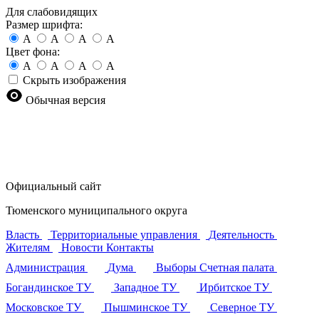
Для слабовидящих
Размер шрифта:
A
A
A
A
Цвет фона:
A
A
A
A
Скрыть изображения
Обычная версия
Официальный сайт
Тюменского муниципального округа
Власть
Территориальные управления
Деятельность
Жителям
Новости
Контакты
Администрация
Дума
Выборы
Счетная палата
Богандинское ТУ
Западное ТУ
Ирбитское ТУ
Московское ТУ
Пышминское ТУ
Северное ТУ