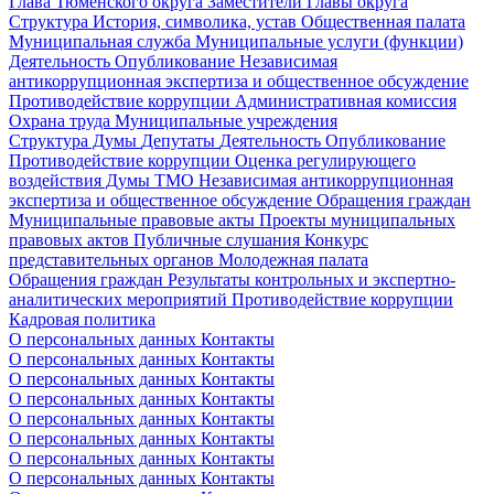
Глава Тюменского округа
Заместители Главы округа
Структура
История, символика, устав
Общественная палата
Муниципальная служба
Муниципальные услуги (функции)
Деятельность
Опубликование
Независимая
антикоррупционная экспертиза и общественное обсуждение
Противодействие коррупции
Административная комиссия
Охрана труда
Муниципальные учреждения
Структура Думы
Депутаты
Деятельность
Опубликование
Противодействие коррупции
Оценка регулирующего
воздействия Думы ТМО
Независимая антикоррупционная
экспертиза и общественное обсуждение
Обращения граждан
Муниципальные правовые акты
Проекты муниципальных
правовых актов
Публичные слушания
Конкурс
представительных органов
Молодежная палата
Обращения граждан
Результаты контрольных и экспертно-
аналитических мероприятий
Противодействие коррупции
Кадровая политика
О персональных данных
Контакты
О персональных данных
Контакты
О персональных данных
Контакты
О персональных данных
Контакты
О персональных данных
Контакты
О персональных данных
Контакты
О персональных данных
Контакты
О персональных данных
Контакты