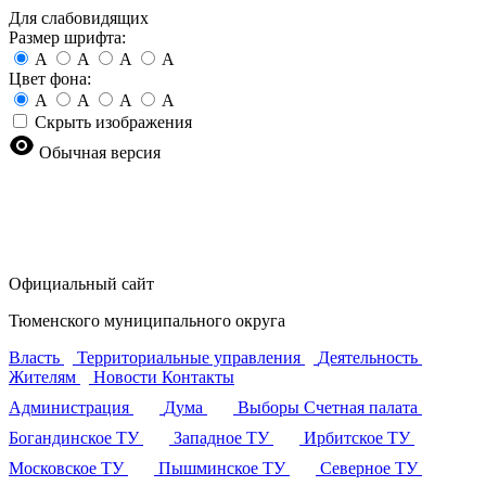
Для слабовидящих
Размер шрифта:
A
A
A
A
Цвет фона:
A
A
A
A
Скрыть изображения
Обычная версия
Официальный сайт
Тюменского муниципального округа
Власть
Территориальные управления
Деятельность
Жителям
Новости
Контакты
Администрация
Дума
Выборы
Счетная палата
Богандинское ТУ
Западное ТУ
Ирбитское ТУ
Московское ТУ
Пышминское ТУ
Северное ТУ