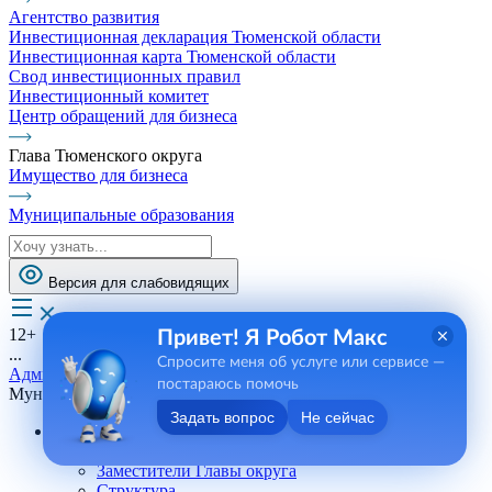
Агентство развития
Инвестиционная декларация Тюменской области
Инвестиционная карта Тюменской области
Свод инвестиционных правил
Инвестиционный комитет
Центр обращений для бизнеса
Глава Тюменского округа
Имущество для бизнеса
Муниципальные образования
Версия для слабовидящих
12+
Привет! Я Робот Макс
...
Спросите меня об услуге или сервисе —
Администрация
постараюсь помочь
Муниципальные учреждения
Задать вопрос
Не сейчас
Администрация
Глава Тюменского округа
Заместители Главы округа
Структура