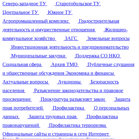
Северо-западное ТУ
Старотобольское ТУ
Центральное ТУ
Южное ТУ
Агропромышленный комплекс
Градостроительная
деятельность и имущественные отношения
Жилищно-
коммунальное хозяйство
ЗАГС
Земельные вопросы
Инвестиционная деятельность и предпринимательство
Муниципальные закупки
Поддержка СО НКО
Социальная сфера
Архив ТМО
Публичные слушания
и общественные обсуждения
Экономика и финансы
Актуальные вопросы
Аукционы
Безопасность
населения
Разъяснение законодательства и правовое
просвещение
Прокуратура разъясняет закон
Защита
прав потребителей
Профилактика
О персональных
данных
Защита трудовых прав
Профилактика
правонарушений
Профилактика терроризма
Официальные сайты и страницы в сети Интернет