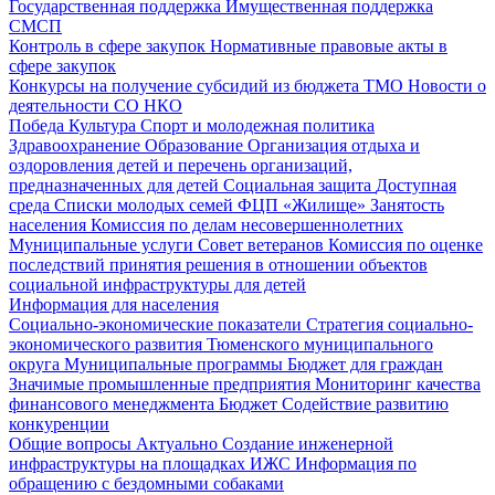
Государственная поддержка
Имущественная поддержка
СМСП
Контроль в сфере закупок
Нормативные правовые акты в
сфере закупок
Конкурсы на получение субсидий из бюджета ТМО
Новости о
деятельности СО НКО
Победа
Культура
Спорт и молодежная политика
Здравоохранение
Образование
Организация отдыха и
оздоровления детей и перечень организаций,
предназначенных для детей
Социальная защита
Доступная
среда
Списки молодых семей ФЦП «Жилище»
Занятость
населения
Комиссия по делам несовершеннолетних
Муниципальные услуги
Совет ветеранов
Комиссия по оценке
последствий принятия решения в отношении объектов
социальной инфраструктуры для детей
Информация для населения
Социально-экономические показатели
Стратегия социально-
экономического развития Тюменского муниципального
округа
Муниципальные программы
Бюджет для граждан
Значимые промышленные предприятия
Мониторинг качества
финансового менеджмента
Бюджет
Содействие развитию
конкуренции
Общие вопросы
Актуально
Создание инженерной
инфраструктуры на площадках ИЖС
Информация по
обращению с бездомными собаками