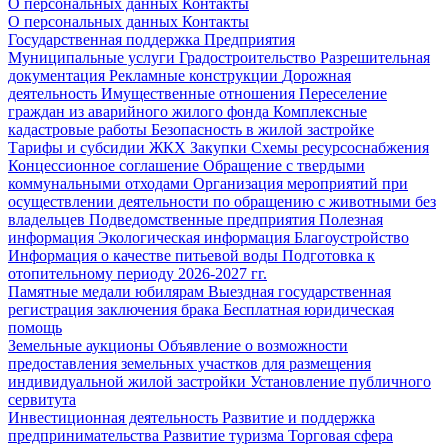
О персональных данных
Контакты
О персональных данных
Контакты
Государственная поддержка
Предприятия
Муниципальные услуги
Градостроительство
Разрешительная
документация
Рекламные конструкции
Дорожная
деятельность
Имущественные отношения
Переселение
граждан из аварийного жилого фонда
Комплексные
кадастровые работы
Безопасность в жилой застройке
Тарифы и субсидии ЖКХ
Закупки
Схемы ресурсоснабжения
Концессионное соглашение
Обращение с твердыми
коммунальными отходами
Организация мероприятий при
осуществлении деятельности по обращению с животными без
владельцев
Подведомственные предприятия
Полезная
информация
Экологическая информация
Благоустройство
Информация о качестве питьевой воды
Подготовка к
отопительному периоду 2026-2027 гг.
Памятные медали юбилярам
Выездная государственная
регистрация заключения брака
Бесплатная юридическая
помощь
Земельные аукционы
Объявление о возможности
предоставления земельных участков для размещения
индивидуальной жилой застройки
Установление публичного
сервитута
Инвестиционная деятельность
Развитие и поддержка
предпринимательства
Развитие туризма
Торговая сфера