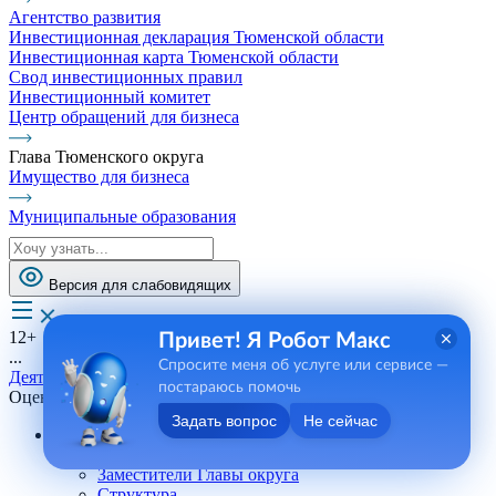
Агентство развития
Инвестиционная декларация Тюменской области
Инвестиционная карта Тюменской области
Свод инвестиционных правил
Инвестиционный комитет
Центр обращений для бизнеса
Глава Тюменского округа
Имущество для бизнеса
Муниципальные образования
Версия для слабовидящих
12+
Привет! Я Робот Макс
...
Спросите меня об услуге или сервисе —
Деятельность
постараюсь помочь
Оценка регулирующего воздействия
Задать вопрос
Не сейчас
Администрация
Глава Тюменского округа
Заместители Главы округа
Структура