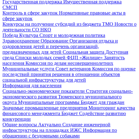
Государственная поддержка
Имущественная поддержка
СМСП
Контроль в сфере закупок
Нормативные правовые акты в
сфере закупок
Конкурсы на получение субсидий из бюджета ТМО
Новости о
деятельности СО НКО
Победа
Культура
Спорт и молодежная политика
Здравоохранение
Образование
Организация отдыха и
оздоровления детей и перечень организаций,
предназначенных для детей
Социальная защита
Доступная
среда
Списки молодых семей ФЦП «Жилище»
Занятость
населения
Комиссия по делам несовершеннолетних
Муниципальные услуги
Совет ветеранов
Комиссия по оценке
последствий принятия решения в отношении объектов
социальной инфраструктуры для детей
Информация для населения
Социально-экономические показатели
Стратегия социально-
экономического развития Тюменского муниципального
округа
Муниципальные программы
Бюджет для граждан
Значимые промышленные предприятия
Мониторинг качества
финансового менеджмента
Бюджет
Содействие развитию
конкуренции
Общие вопросы
Актуально
Создание инженерной
инфраструктуры на площадках ИЖС
Информация по
обращению с бездомными собаками