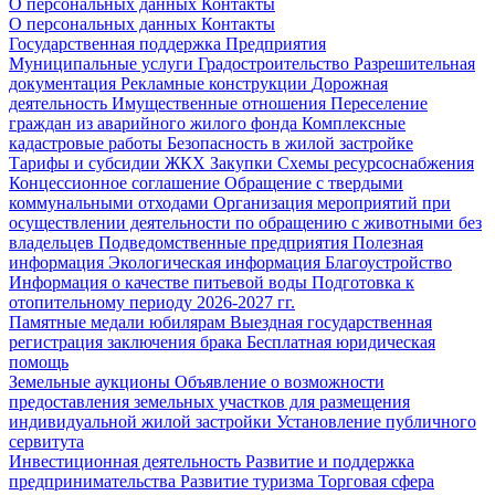
О персональных данных
Контакты
О персональных данных
Контакты
Государственная поддержка
Предприятия
Муниципальные услуги
Градостроительство
Разрешительная
документация
Рекламные конструкции
Дорожная
деятельность
Имущественные отношения
Переселение
граждан из аварийного жилого фонда
Комплексные
кадастровые работы
Безопасность в жилой застройке
Тарифы и субсидии ЖКХ
Закупки
Схемы ресурсоснабжения
Концессионное соглашение
Обращение с твердыми
коммунальными отходами
Организация мероприятий при
осуществлении деятельности по обращению с животными без
владельцев
Подведомственные предприятия
Полезная
информация
Экологическая информация
Благоустройство
Информация о качестве питьевой воды
Подготовка к
отопительному периоду 2026-2027 гг.
Памятные медали юбилярам
Выездная государственная
регистрация заключения брака
Бесплатная юридическая
помощь
Земельные аукционы
Объявление о возможности
предоставления земельных участков для размещения
индивидуальной жилой застройки
Установление публичного
сервитута
Инвестиционная деятельность
Развитие и поддержка
предпринимательства
Развитие туризма
Торговая сфера