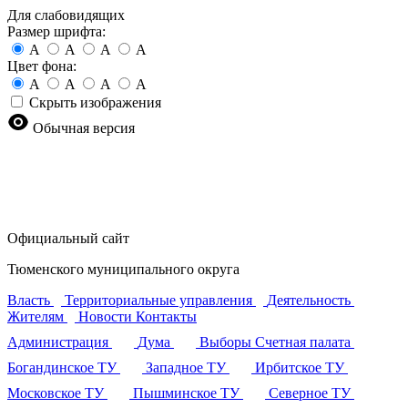
Для слабовидящих
Размер шрифта:
A
A
A
A
Цвет фона:
A
A
A
A
Скрыть изображения
Обычная версия
Официальный сайт
Тюменского муниципального округа
Власть
Территориальные управления
Деятельность
Жителям
Новости
Контакты
Администрация
Дума
Выборы
Счетная палата
Богандинское ТУ
Западное ТУ
Ирбитское ТУ
Московское ТУ
Пышминское ТУ
Северное ТУ