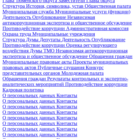
Глава Тюменского округа
Заместители Главы округа
Структура
История, символика, устав
Общественная палата
Муниципальная служба
Муниципальные услуги (функции)
Деятельность
Опубликование
Независимая
антикоррупционная экспертиза и общественное обсуждение
Противодействие коррупции
Административная комиссия
Охрана труда
Муниципальные учреждения
Структура Думы
Депутаты
Деятельность
Опубликование
Противодействие коррупции
Оценка регулирующего
воздействия Думы ТМО
Независимая антикоррупционная
экспертиза и общественное обсуждение
Обращения граждан
Муниципальные правовые акты
Проекты муниципальных
правовых актов
Публичные слушания
Конкурс
представительных органов
Молодежная палата
Обращения граждан
Результаты контрольных и экспертно-
аналитических мероприятий
Противодействие коррупции
Кадровая политика
О персональных данных
Контакты
О персональных данных
Контакты
О персональных данных
Контакты
О персональных данных
Контакты
О персональных данных
Контакты
О персональных данных
Контакты
О персональных данных
Контакты
О персональных данных
Контакты