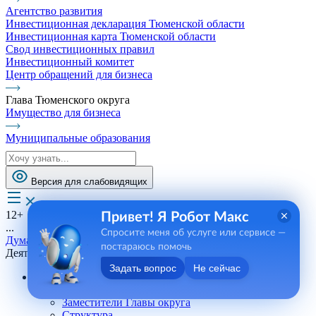
Агентство развития
Инвестиционная декларация Тюменской области
Инвестиционная карта Тюменской области
Свод инвестиционных правил
Инвестиционный комитет
Центр обращений для бизнеса
Глава Тюменского округа
Имущество для бизнеса
Муниципальные образования
Версия для слабовидящих
12+
Привет! Я Робот Макс
...
Спросите меня об услуге или сервисе —
Дума
постараюсь помочь
Деятельность
Задать вопрос
Не сейчас
Администрация
Глава Тюменского округа
Заместители Главы округа
Структура