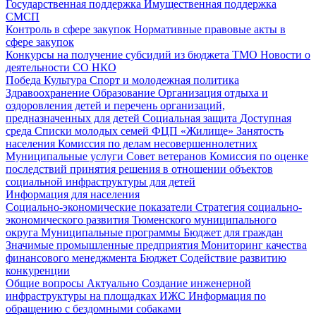
Государственная поддержка
Имущественная поддержка
СМСП
Контроль в сфере закупок
Нормативные правовые акты в
сфере закупок
Конкурсы на получение субсидий из бюджета ТМО
Новости о
деятельности СО НКО
Победа
Культура
Спорт и молодежная политика
Здравоохранение
Образование
Организация отдыха и
оздоровления детей и перечень организаций,
предназначенных для детей
Социальная защита
Доступная
среда
Списки молодых семей ФЦП «Жилище»
Занятость
населения
Комиссия по делам несовершеннолетних
Муниципальные услуги
Совет ветеранов
Комиссия по оценке
последствий принятия решения в отношении объектов
социальной инфраструктуры для детей
Информация для населения
Социально-экономические показатели
Стратегия социально-
экономического развития Тюменского муниципального
округа
Муниципальные программы
Бюджет для граждан
Значимые промышленные предприятия
Мониторинг качества
финансового менеджмента
Бюджет
Содействие развитию
конкуренции
Общие вопросы
Актуально
Создание инженерной
инфраструктуры на площадках ИЖС
Информация по
обращению с бездомными собаками