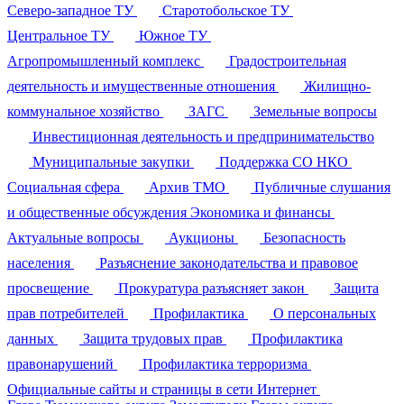
Северо-западное ТУ
Старотобольское ТУ
Центральное ТУ
Южное ТУ
Агропромышленный комплекс
Градостроительная
деятельность и имущественные отношения
Жилищно-
коммунальное хозяйство
ЗАГС
Земельные вопросы
Инвестиционная деятельность и предпринимательство
Муниципальные закупки
Поддержка СО НКО
Социальная сфера
Архив ТМО
Публичные слушания
и общественные обсуждения
Экономика и финансы
Актуальные вопросы
Аукционы
Безопасность
населения
Разъяснение законодательства и правовое
просвещение
Прокуратура разъясняет закон
Защита
прав потребителей
Профилактика
О персональных
данных
Защита трудовых прав
Профилактика
правонарушений
Профилактика терроризма
Официальные сайты и страницы в сети Интернет