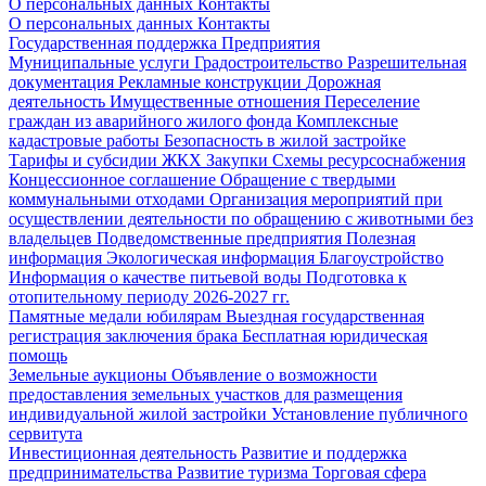
О персональных данных
Контакты
О персональных данных
Контакты
Государственная поддержка
Предприятия
Муниципальные услуги
Градостроительство
Разрешительная
документация
Рекламные конструкции
Дорожная
деятельность
Имущественные отношения
Переселение
граждан из аварийного жилого фонда
Комплексные
кадастровые работы
Безопасность в жилой застройке
Тарифы и субсидии ЖКХ
Закупки
Схемы ресурсоснабжения
Концессионное соглашение
Обращение с твердыми
коммунальными отходами
Организация мероприятий при
осуществлении деятельности по обращению с животными без
владельцев
Подведомственные предприятия
Полезная
информация
Экологическая информация
Благоустройство
Информация о качестве питьевой воды
Подготовка к
отопительному периоду 2026-2027 гг.
Памятные медали юбилярам
Выездная государственная
регистрация заключения брака
Бесплатная юридическая
помощь
Земельные аукционы
Объявление о возможности
предоставления земельных участков для размещения
индивидуальной жилой застройки
Установление публичного
сервитута
Инвестиционная деятельность
Развитие и поддержка
предпринимательства
Развитие туризма
Торговая сфера