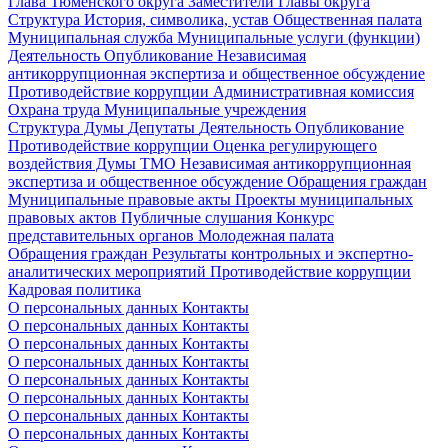
Глава Тюменского округа
Заместители Главы округа
Структура
История, символика, устав
Общественная палата
Муниципальная служба
Муниципальные услуги (функции)
Деятельность
Опубликование
Независимая
антикоррупционная экспертиза и общественное обсуждение
Противодействие коррупции
Административная комиссия
Охрана труда
Муниципальные учреждения
Структура Думы
Депутаты
Деятельность
Опубликование
Противодействие коррупции
Оценка регулирующего
воздействия Думы ТМО
Независимая антикоррупционная
экспертиза и общественное обсуждение
Обращения граждан
Муниципальные правовые акты
Проекты муниципальных
правовых актов
Публичные слушания
Конкурс
представительных органов
Молодежная палата
Обращения граждан
Результаты контрольных и экспертно-
аналитических мероприятий
Противодействие коррупции
Кадровая политика
О персональных данных
Контакты
О персональных данных
Контакты
О персональных данных
Контакты
О персональных данных
Контакты
О персональных данных
Контакты
О персональных данных
Контакты
О персональных данных
Контакты
О персональных данных
Контакты