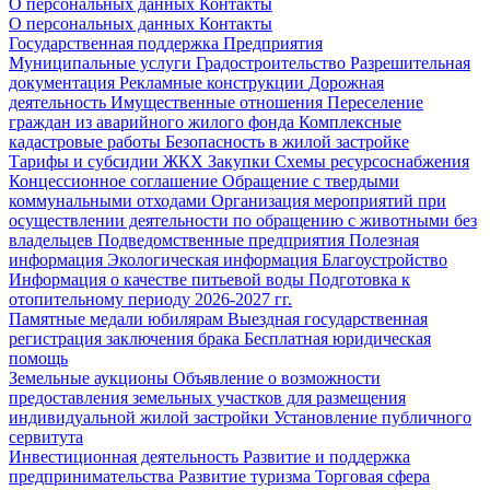
О персональных данных
Контакты
О персональных данных
Контакты
Государственная поддержка
Предприятия
Муниципальные услуги
Градостроительство
Разрешительная
документация
Рекламные конструкции
Дорожная
деятельность
Имущественные отношения
Переселение
граждан из аварийного жилого фонда
Комплексные
кадастровые работы
Безопасность в жилой застройке
Тарифы и субсидии ЖКХ
Закупки
Схемы ресурсоснабжения
Концессионное соглашение
Обращение с твердыми
коммунальными отходами
Организация мероприятий при
осуществлении деятельности по обращению с животными без
владельцев
Подведомственные предприятия
Полезная
информация
Экологическая информация
Благоустройство
Информация о качестве питьевой воды
Подготовка к
отопительному периоду 2026-2027 гг.
Памятные медали юбилярам
Выездная государственная
регистрация заключения брака
Бесплатная юридическая
помощь
Земельные аукционы
Объявление о возможности
предоставления земельных участков для размещения
индивидуальной жилой застройки
Установление публичного
сервитута
Инвестиционная деятельность
Развитие и поддержка
предпринимательства
Развитие туризма
Торговая сфера