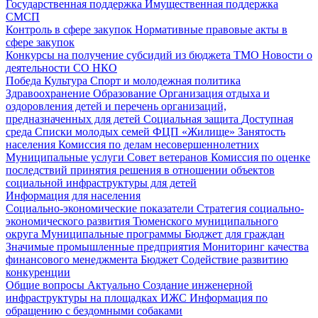
Государственная поддержка
Имущественная поддержка
СМСП
Контроль в сфере закупок
Нормативные правовые акты в
сфере закупок
Конкурсы на получение субсидий из бюджета ТМО
Новости о
деятельности СО НКО
Победа
Культура
Спорт и молодежная политика
Здравоохранение
Образование
Организация отдыха и
оздоровления детей и перечень организаций,
предназначенных для детей
Социальная защита
Доступная
среда
Списки молодых семей ФЦП «Жилище»
Занятость
населения
Комиссия по делам несовершеннолетних
Муниципальные услуги
Совет ветеранов
Комиссия по оценке
последствий принятия решения в отношении объектов
социальной инфраструктуры для детей
Информация для населения
Социально-экономические показатели
Стратегия социально-
экономического развития Тюменского муниципального
округа
Муниципальные программы
Бюджет для граждан
Значимые промышленные предприятия
Мониторинг качества
финансового менеджмента
Бюджет
Содействие развитию
конкуренции
Общие вопросы
Актуально
Создание инженерной
инфраструктуры на площадках ИЖС
Информация по
обращению с бездомными собаками