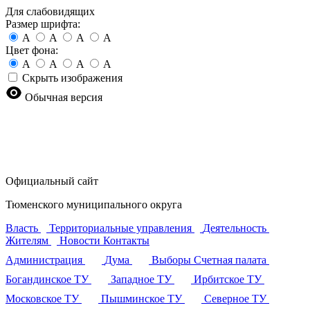
Для слабовидящих
Размер шрифта:
A
A
A
A
Цвет фона:
A
A
A
A
Скрыть изображения
Обычная версия
Официальный сайт
Тюменского муниципального округа
Власть
Территориальные управления
Деятельность
Жителям
Новости
Контакты
Администрация
Дума
Выборы
Счетная палата
Богандинское ТУ
Западное ТУ
Ирбитское ТУ
Московское ТУ
Пышминское ТУ
Северное ТУ