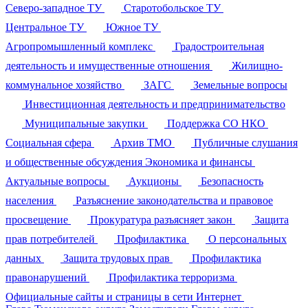
Северо-западное ТУ
Старотобольское ТУ
Центральное ТУ
Южное ТУ
Агропромышленный комплекс
Градостроительная
деятельность и имущественные отношения
Жилищно-
коммунальное хозяйство
ЗАГС
Земельные вопросы
Инвестиционная деятельность и предпринимательство
Муниципальные закупки
Поддержка СО НКО
Социальная сфера
Архив ТМО
Публичные слушания
и общественные обсуждения
Экономика и финансы
Актуальные вопросы
Аукционы
Безопасность
населения
Разъяснение законодательства и правовое
просвещение
Прокуратура разъясняет закон
Защита
прав потребителей
Профилактика
О персональных
данных
Защита трудовых прав
Профилактика
правонарушений
Профилактика терроризма
Официальные сайты и страницы в сети Интернет