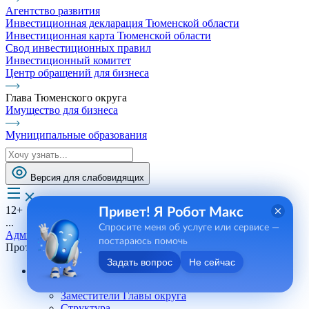
Агентство развития
Инвестиционная декларация Тюменской области
Инвестиционная карта Тюменской области
Свод инвестиционных правил
Инвестиционный комитет
Центр обращений для бизнеса
Глава Тюменского округа
Имущество для бизнеса
Муниципальные образования
Версия для слабовидящих
12+
Привет! Я Робот Макс
...
Спросите меня об услуге или сервисе —
Администрация
постараюсь помочь
Противодействие коррупции
Задать вопрос
Не сейчас
Администрация
Глава Тюменского округа
Заместители Главы округа
Структура