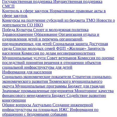
Государственная поддержка
Имущественная поддержка
СМСП
Контроль в сфере закупок
Нормативные правовые акты в
сфере закупок
Конкурсы на получение субсидий из бюджета ТМО
Новости о
деятельности СО НКО
Победа
Культура
Спорт и молодежная политика
Здравоохранение
Образование
Организация отдыха и
оздоровления детей и перечень организаций,
предназначенных для детей
Социальная защита
Доступная
среда
Списки молодых семей ФЦП «Жилище»
Занятость
населения
Комиссия по делам несовершеннолетних
Муниципальные услуги
Совет ветеранов
Комиссия по оценке
последствий принятия решения в отношении объектов
социальной инфраструктуры для детей
Информация для населения
Социально-экономические показатели
Стратегия социально-
экономического развития Тюменского муниципального
округа
Муниципальные программы
Бюджет для граждан
Значимые промышленные предприятия
Мониторинг качества
финансового менеджмента
Бюджет
Содействие развитию
конкуренции
Общие вопросы
Актуально
Создание инженерной
инфраструктуры на площадках ИЖС
Информация по
обращению с бездомными собаками