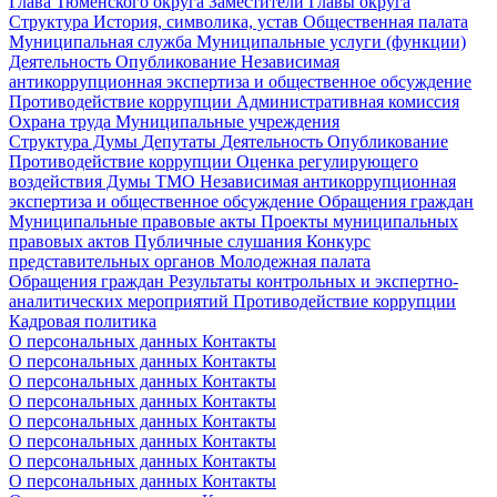
Глава Тюменского округа
Заместители Главы округа
Структура
История, символика, устав
Общественная палата
Муниципальная служба
Муниципальные услуги (функции)
Деятельность
Опубликование
Независимая
антикоррупционная экспертиза и общественное обсуждение
Противодействие коррупции
Административная комиссия
Охрана труда
Муниципальные учреждения
Структура Думы
Депутаты
Деятельность
Опубликование
Противодействие коррупции
Оценка регулирующего
воздействия Думы ТМО
Независимая антикоррупционная
экспертиза и общественное обсуждение
Обращения граждан
Муниципальные правовые акты
Проекты муниципальных
правовых актов
Публичные слушания
Конкурс
представительных органов
Молодежная палата
Обращения граждан
Результаты контрольных и экспертно-
аналитических мероприятий
Противодействие коррупции
Кадровая политика
О персональных данных
Контакты
О персональных данных
Контакты
О персональных данных
Контакты
О персональных данных
Контакты
О персональных данных
Контакты
О персональных данных
Контакты
О персональных данных
Контакты
О персональных данных
Контакты