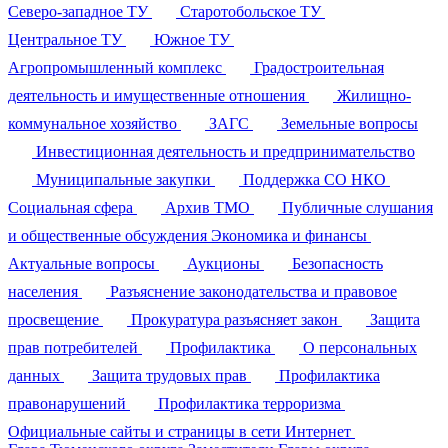
Северо-западное ТУ
Старотобольское ТУ
Центральное ТУ
Южное ТУ
Агропромышленный комплекс
Градостроительная
деятельность и имущественные отношения
Жилищно-
коммунальное хозяйство
ЗАГС
Земельные вопросы
Инвестиционная деятельность и предпринимательство
Муниципальные закупки
Поддержка СО НКО
Социальная сфера
Архив ТМО
Публичные слушания
и общественные обсуждения
Экономика и финансы
Актуальные вопросы
Аукционы
Безопасность
населения
Разъяснение законодательства и правовое
просвещение
Прокуратура разъясняет закон
Защита
прав потребителей
Профилактика
О персональных
данных
Защита трудовых прав
Профилактика
правонарушений
Профилактика терроризма
Официальные сайты и страницы в сети Интернет