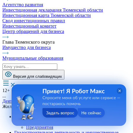
Агентство развития
Инвестиционная декларация Тюменской области
Инвестиционная карта Тюменской области
Свод инвестиционных правил
Инвестиционный комитет
Центр обращений для бизнеса
Глава Тюменского округа
Имущество для бизнеса
Муниципальные образования
Версия для слабовидящих
12+
Привет! Я Робот Макс
...
Спросите меня об услуге или сервисе —
Деятельность
постараюсь помочь
Жилищно-коммунальное хозяйство
Задать вопрос
Не сейчас
Агропромышленный комплекс
Государственная поддержка
Предприятия
Градостроительная деятельность и имущественные