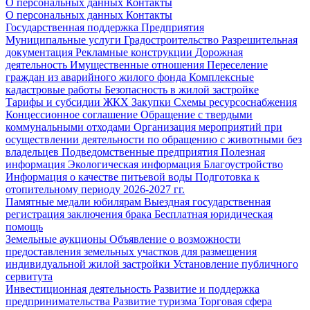
О персональных данных
Контакты
О персональных данных
Контакты
Государственная поддержка
Предприятия
Муниципальные услуги
Градостроительство
Разрешительная
документация
Рекламные конструкции
Дорожная
деятельность
Имущественные отношения
Переселение
граждан из аварийного жилого фонда
Комплексные
кадастровые работы
Безопасность в жилой застройке
Тарифы и субсидии ЖКХ
Закупки
Схемы ресурсоснабжения
Концессионное соглашение
Обращение с твердыми
коммунальными отходами
Организация мероприятий при
осуществлении деятельности по обращению с животными без
владельцев
Подведомственные предприятия
Полезная
информация
Экологическая информация
Благоустройство
Информация о качестве питьевой воды
Подготовка к
отопительному периоду 2026-2027 гг.
Памятные медали юбилярам
Выездная государственная
регистрация заключения брака
Бесплатная юридическая
помощь
Земельные аукционы
Объявление о возможности
предоставления земельных участков для размещения
индивидуальной жилой застройки
Установление публичного
сервитута
Инвестиционная деятельность
Развитие и поддержка
предпринимательства
Развитие туризма
Торговая сфера