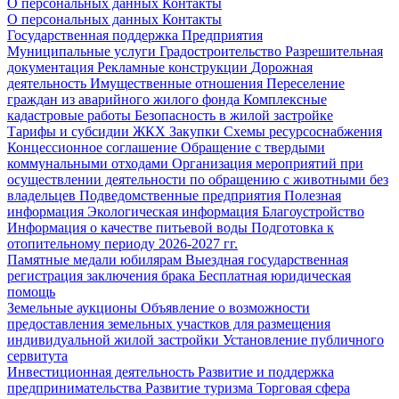
О персональных данных
Контакты
О персональных данных
Контакты
Государственная поддержка
Предприятия
Муниципальные услуги
Градостроительство
Разрешительная
документация
Рекламные конструкции
Дорожная
деятельность
Имущественные отношения
Переселение
граждан из аварийного жилого фонда
Комплексные
кадастровые работы
Безопасность в жилой застройке
Тарифы и субсидии ЖКХ
Закупки
Схемы ресурсоснабжения
Концессионное соглашение
Обращение с твердыми
коммунальными отходами
Организация мероприятий при
осуществлении деятельности по обращению с животными без
владельцев
Подведомственные предприятия
Полезная
информация
Экологическая информация
Благоустройство
Информация о качестве питьевой воды
Подготовка к
отопительному периоду 2026-2027 гг.
Памятные медали юбилярам
Выездная государственная
регистрация заключения брака
Бесплатная юридическая
помощь
Земельные аукционы
Объявление о возможности
предоставления земельных участков для размещения
индивидуальной жилой застройки
Установление публичного
сервитута
Инвестиционная деятельность
Развитие и поддержка
предпринимательства
Развитие туризма
Торговая сфера