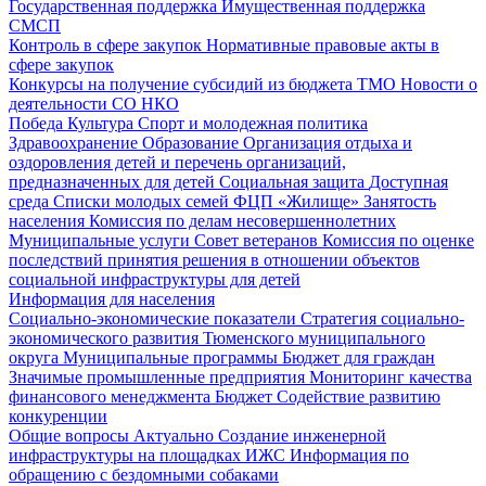
Государственная поддержка
Имущественная поддержка
СМСП
Контроль в сфере закупок
Нормативные правовые акты в
сфере закупок
Конкурсы на получение субсидий из бюджета ТМО
Новости о
деятельности СО НКО
Победа
Культура
Спорт и молодежная политика
Здравоохранение
Образование
Организация отдыха и
оздоровления детей и перечень организаций,
предназначенных для детей
Социальная защита
Доступная
среда
Списки молодых семей ФЦП «Жилище»
Занятость
населения
Комиссия по делам несовершеннолетних
Муниципальные услуги
Совет ветеранов
Комиссия по оценке
последствий принятия решения в отношении объектов
социальной инфраструктуры для детей
Информация для населения
Социально-экономические показатели
Стратегия социально-
экономического развития Тюменского муниципального
округа
Муниципальные программы
Бюджет для граждан
Значимые промышленные предприятия
Мониторинг качества
финансового менеджмента
Бюджет
Содействие развитию
конкуренции
Общие вопросы
Актуально
Создание инженерной
инфраструктуры на площадках ИЖС
Информация по
обращению с бездомными собаками