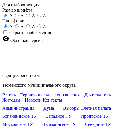
Для слабовидящих
Размер шрифта:
A
A
A
A
Цвет фона:
A
A
A
A
Скрыть изображения
Обычная версия
Официальный сайт
Тюменского муниципального округа
Власть
Территориальные управления
Деятельность
Жителям
Новости
Контакты
Администрация
Дума
Выборы
Счетная палата
Богандинское ТУ
Западное ТУ
Ирбитское ТУ
Московское ТУ
Пышминское ТУ
Северное ТУ