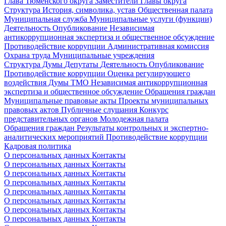
Глава Тюменского округа
Заместители Главы округа
Структура
История, символика, устав
Общественная палата
Муниципальная служба
Муниципальные услуги (функции)
Деятельность
Опубликование
Независимая
антикоррупционная экспертиза и общественное обсуждение
Противодействие коррупции
Административная комиссия
Охрана труда
Муниципальные учреждения
Структура Думы
Депутаты
Деятельность
Опубликование
Противодействие коррупции
Оценка регулирующего
воздействия Думы ТМО
Независимая антикоррупционная
экспертиза и общественное обсуждение
Обращения граждан
Муниципальные правовые акты
Проекты муниципальных
правовых актов
Публичные слушания
Конкурс
представительных органов
Молодежная палата
Обращения граждан
Результаты контрольных и экспертно-
аналитических мероприятий
Противодействие коррупции
Кадровая политика
О персональных данных
Контакты
О персональных данных
Контакты
О персональных данных
Контакты
О персональных данных
Контакты
О персональных данных
Контакты
О персональных данных
Контакты
О персональных данных
Контакты
О персональных данных
Контакты