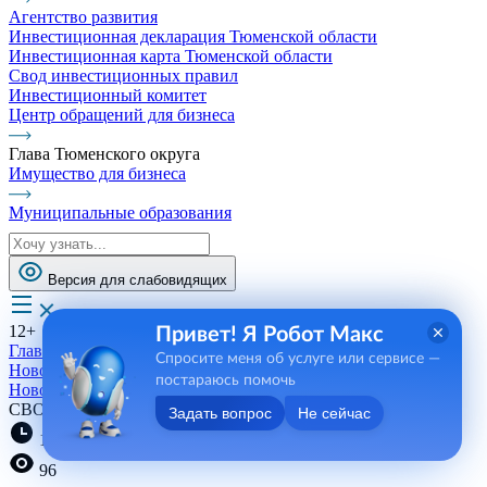
Агентство развития
Инвестиционная декларация Тюменской области
Инвестиционная карта Тюменской области
Свод инвестиционных правил
Инвестиционный комитет
Центр обращений для бизнеса
Глава Тюменского округа
Имущество для бизнеса
Муниципальные образования
Версия для слабовидящих
12+
Привет! Я Робот Макс
Главная
Спросите меня об услуге или сервисе —
Новости, пресса, события
постараюсь помочь
Новости
СВОя среда
Задать вопрос
Не сейчас
14:23 29.05.2026
96