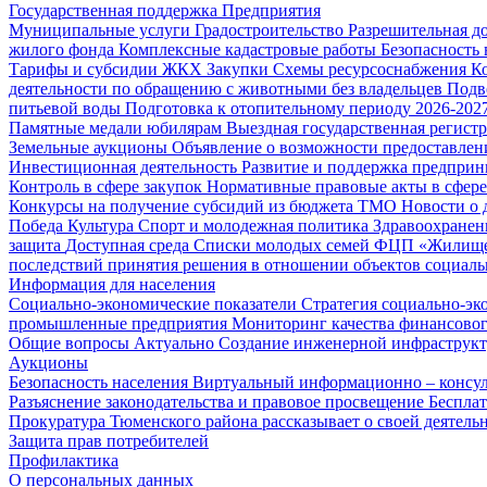
Государственная поддержка
Предприятия
Муниципальные услуги
Градостроительство
Разрешительная д
жилого фонда
Комплексные кадастровые работы
Безопасность 
Тарифы и субсидии ЖКХ
Закупки
Схемы ресурсоснабжения
К
деятельности по обращению с животными без владельцев
Подв
питьевой воды
Подготовка к отопительному периоду 2026-2027
Памятные медали юбилярам
Выездная государственная регист
Земельные аукционы
Объявление о возможности предоставлен
Инвестиционная деятельность
Развитие и поддержка предприн
Контроль в сфере закупок
Нормативные правовые акты в сфере
Конкурсы на получение субсидий из бюджета ТМО
Новости о
Победа
Культура
Спорт и молодежная политика
Здравоохранен
защита
Доступная среда
Списки молодых семей ФЦП «Жилищ
последствий принятия решения в отношении объектов социаль
Информация для населения
Социально-экономические показатели
Стратегия социально-эк
промышленные предприятия
Мониторинг качества финансово
Общие вопросы
Актуально
Создание инженерной инфраструк
Аукционы
Безопасность населения
Виртуальный информационно – консул
Разъяснение законодательства и правовое просвещение
Беспла
Прокуратура Тюменского района рассказывает о своей деятель
Защита прав потребителей
Профилактика
О персональных данных