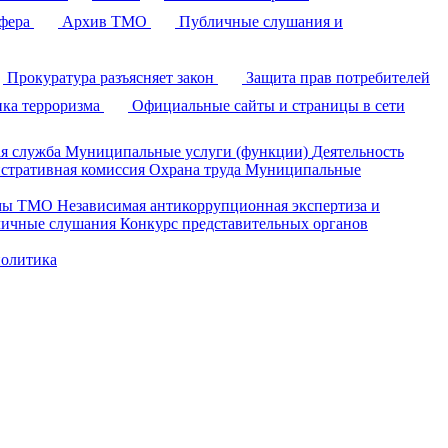
фера
Архив ТМО
Публичные слушания и
Прокуратура разъясняет закон
Защита прав потребителей
ка терроризма
Официальные сайты и страницы в сети
я служба
Муниципальные услуги (функции)
Деятельность
стративная комиссия
Охрана труда
Муниципальные
умы ТМО
Независимая антикоррупционная экспертиза и
ичные слушания
Конкурс представительных органов
политика