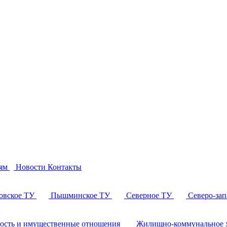
ям
Новости
Контакты
овское ТУ
Пышминское ТУ
Северное ТУ
Северо-за
ность и имущественные отношения
Жилищно-коммунальное х