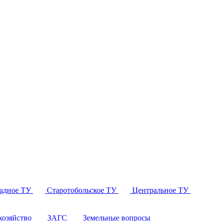
падное ТУ
Старотобольское ТУ
Центральное ТУ
озяйство
ЗАГС
Земельные вопросы