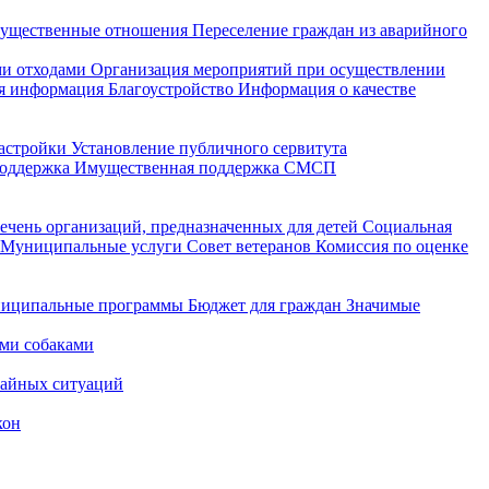
ущественные отношения
Переселение граждан из аварийного
и отходами
Организация мероприятий при осуществлении
я информация
Благоустройство
Информация о качестве
астройки
Установление публичного сервитута
поддержка
Имущественная поддержка СМСП
ечень организаций, предназначенных для детей
Социальная
Муниципальные услуги
Совет ветеранов
Комиссия по оценке
иципальные программы
Бюджет для граждан
Значимые
ми собаками
чайных ситуаций
кон