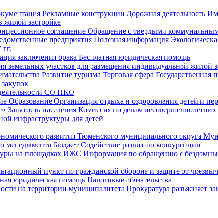
окументация
Рекламные конструкции
Дорожная деятельность
Им
в жилой застройке
онцессионное соглашение
Обращение с твердыми коммунальным
едомственные предприятия
Полезная информация
Экологическа
 гг.
рация заключения брака
Бесплатная юридическая помощь
ия земельных участков для размещения индивидуальной жилой з
имательства
Развитие туризма
Торговая сфера
Государственная 
 закупок
 деятельности СО НКО
ие
Образование
Организация отдыха и оздоровления детей и пер
е»
Занятость населения
Комиссия по делам несовершеннолетних
ной инфраструктуры для детей
ономического развития Тюменского муниципального округа
Мун
го менеджмента
Бюджет
Содействие развитию конкуренции
туры на площадках ИЖС
Информация по обращению с бездомны
ьтационный пункт по гражданской обороне и защите от чрезвы
тная юридическая помощь
Налоговые обязательства
ности на территории муниципалитета
Прокуратура разъясняет за