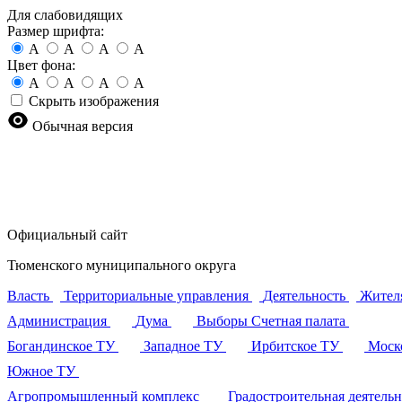
Для слабовидящих
Размер шрифта:
A
A
A
A
Цвет фона:
A
A
A
A
Скрыть изображения
Обычная версия
Официальный сайт
Тюменского муниципального округа
Власть
Территориальные управления
Деятельность
Жител
Администрация
Дума
Выборы
Счетная палата
Богандинское ТУ
Западное ТУ
Ирбитское ТУ
Моск
Южное ТУ
Агропромышленный комплекс
Градостроительная деятель