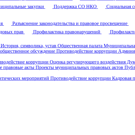
иципальные закупки
Поддержка СО НКО
Социальная с
ия
Разъяснение законодательства и правовое просвещение
удовых прав
Профилактика правонарушений
Профилакти
История, символика, устав
Общественная палата
Муниципальна
 общественное обсуждение
Противодействие коррупции
Админи
иводействие коррупции
Оценка регулирующего воздействия Д
 правовые акты
Проекты муниципальных правовых актов
Публ
литических мероприятий
Противодействие коррупции
Кадровая 