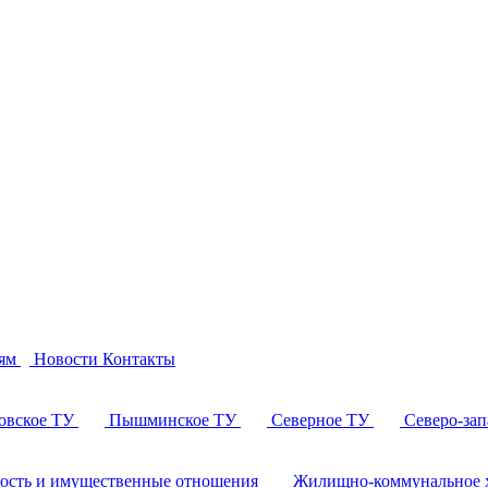
ям
Новости
Контакты
овское ТУ
Пышминское ТУ
Северное ТУ
Северо-за
ность и имущественные отношения
Жилищно-коммунальное х