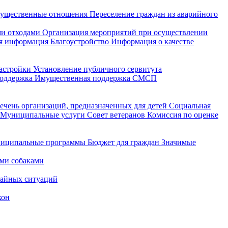
ущественные отношения
Переселение граждан из аварийного
и отходами
Организация мероприятий при осуществлении
я информация
Благоустройство
Информация о качестве
астройки
Установление публичного сервитута
поддержка
Имущественная поддержка СМСП
ечень организаций, предназначенных для детей
Социальная
Муниципальные услуги
Совет ветеранов
Комиссия по оценке
иципальные программы
Бюджет для граждан
Значимые
ми собаками
чайных ситуаций
кон