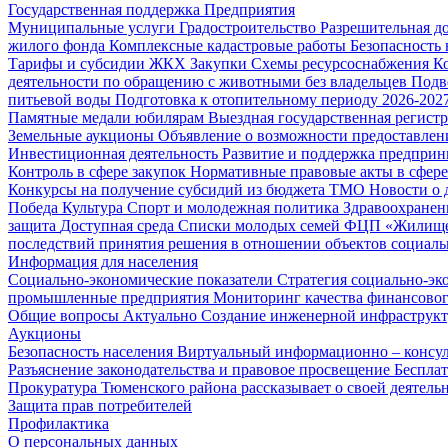
Государственная поддержка
Предприятия
Муниципальные услуги
Градостроительство
Разрешительная д
жилого фонда
Комплексные кадастровые работы
Безопасность 
Тарифы и субсидии ЖКХ
Закупки
Схемы ресурсоснабжения
К
деятельности по обращению с животными без владельцев
Подв
питьевой воды
Подготовка к отопительному периоду 2026-2027
Памятные медали юбилярам
Выездная государственная регист
Земельные аукционы
Объявление о возможности предоставлен
Инвестиционная деятельность
Развитие и поддержка предприн
Контроль в сфере закупок
Нормативные правовые акты в сфере
Конкурсы на получение субсидий из бюджета ТМО
Новости о
Победа
Культура
Спорт и молодежная политика
Здравоохранен
защита
Доступная среда
Списки молодых семей ФЦП «Жилищ
последствий принятия решения в отношении объектов социаль
Информация для населения
Социально-экономические показатели
Стратегия социально-эк
промышленные предприятия
Мониторинг качества финансово
Общие вопросы
Актуально
Создание инженерной инфраструк
Аукционы
Безопасность населения
Виртуальный информационно – консул
Разъяснение законодательства и правовое просвещение
Беспла
Прокуратура Тюменского района рассказывает о своей деятель
Защита прав потребителей
Профилактика
О персональных данных