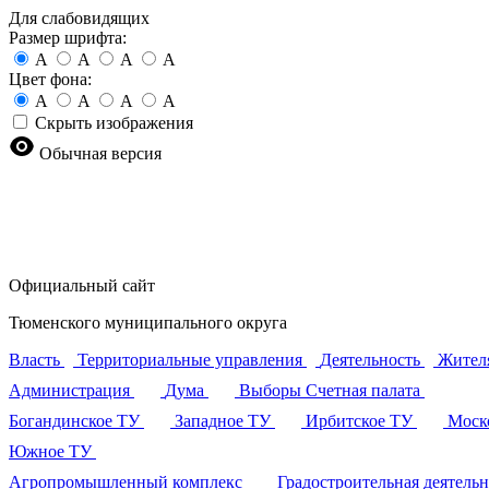
Для слабовидящих
Размер шрифта:
A
A
A
A
Цвет фона:
A
A
A
A
Скрыть изображения
Обычная версия
Официальный сайт
Тюменского муниципального округа
Власть
Территориальные управления
Деятельность
Жител
Администрация
Дума
Выборы
Счетная палата
Богандинское ТУ
Западное ТУ
Ирбитское ТУ
Моск
Южное ТУ
Агропромышленный комплекс
Градостроительная деятель