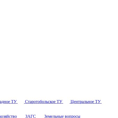
падное ТУ
Старотобольское ТУ
Центральное ТУ
озяйство
ЗАГС
Земельные вопросы