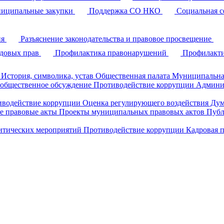
иципальные закупки
Поддержка СО НКО
Социальная с
ия
Разъяснение законодательства и правовое просвещение
удовых прав
Профилактика правонарушений
Профилакти
История, символика, устав
Общественная палата
Муниципальна
 общественное обсуждение
Противодействие коррупции
Админи
иводействие коррупции
Оценка регулирующего воздействия Д
 правовые акты
Проекты муниципальных правовых актов
Публ
литических мероприятий
Противодействие коррупции
Кадровая 