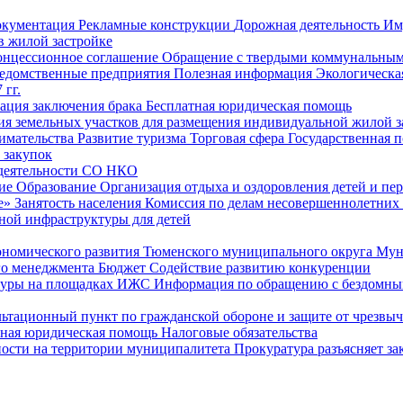
окументация
Рекламные конструкции
Дорожная деятельность
Им
в жилой застройке
онцессионное соглашение
Обращение с твердыми коммунальным
едомственные предприятия
Полезная информация
Экологическа
 гг.
рация заключения брака
Бесплатная юридическая помощь
ия земельных участков для размещения индивидуальной жилой з
имательства
Развитие туризма
Торговая сфера
Государственная 
 закупок
 деятельности СО НКО
ие
Образование
Организация отдыха и оздоровления детей и пер
е»
Занятость населения
Комиссия по делам несовершеннолетних
ной инфраструктуры для детей
ономического развития Тюменского муниципального округа
Мун
го менеджмента
Бюджет
Содействие развитию конкуренции
туры на площадках ИЖС
Информация по обращению с бездомны
ьтационный пункт по гражданской обороне и защите от чрезвы
тная юридическая помощь
Налоговые обязательства
ности на территории муниципалитета
Прокуратура разъясняет за