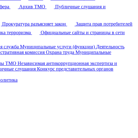
фера
Архив ТМО
Публичные слушания и
Прокуратура разъясняет закон
Защита прав потребителей
ка терроризма
Официальные сайты и страницы в сети
я служба
Муниципальные услуги (функции)
Деятельность
стративная комиссия
Охрана труда
Муниципальные
умы ТМО
Независимая антикоррупционная экспертиза и
ичные слушания
Конкурс представительных органов
политика