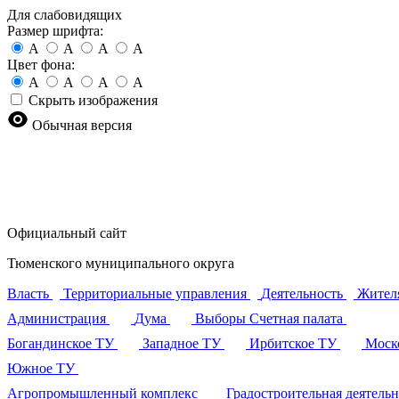
Для слабовидящих
Размер шрифта:
A
A
A
A
Цвет фона:
A
A
A
A
Скрыть изображения
Обычная версия
Официальный сайт
Тюменского муниципального округа
Власть
Территориальные управления
Деятельность
Жител
Администрация
Дума
Выборы
Счетная палата
Богандинское ТУ
Западное ТУ
Ирбитское ТУ
Моск
Южное ТУ
Агропромышленный комплекс
Градостроительная деятель