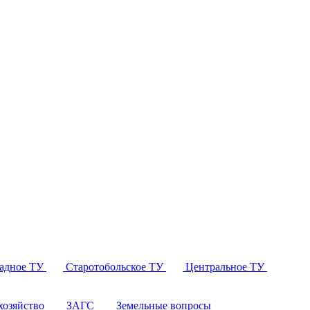
падное ТУ
Старотобольское ТУ
Центральное ТУ
озяйство
ЗАГС
Земельные вопросы