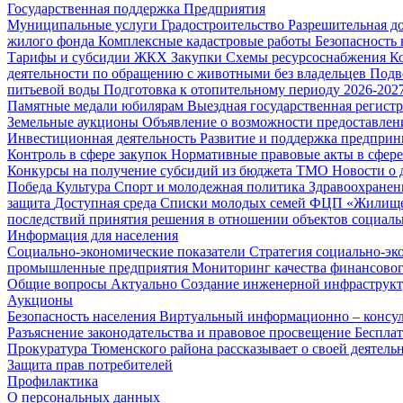
Государственная поддержка
Предприятия
Муниципальные услуги
Градостроительство
Разрешительная д
жилого фонда
Комплексные кадастровые работы
Безопасность 
Тарифы и субсидии ЖКХ
Закупки
Схемы ресурсоснабжения
К
деятельности по обращению с животными без владельцев
Подв
питьевой воды
Подготовка к отопительному периоду 2026-2027
Памятные медали юбилярам
Выездная государственная регист
Земельные аукционы
Объявление о возможности предоставлен
Инвестиционная деятельность
Развитие и поддержка предприн
Контроль в сфере закупок
Нормативные правовые акты в сфере
Конкурсы на получение субсидий из бюджета ТМО
Новости о
Победа
Культура
Спорт и молодежная политика
Здравоохранен
защита
Доступная среда
Списки молодых семей ФЦП «Жилищ
последствий принятия решения в отношении объектов социаль
Информация для населения
Социально-экономические показатели
Стратегия социально-эк
промышленные предприятия
Мониторинг качества финансово
Общие вопросы
Актуально
Создание инженерной инфраструк
Аукционы
Безопасность населения
Виртуальный информационно – консул
Разъяснение законодательства и правовое просвещение
Беспла
Прокуратура Тюменского района рассказывает о своей деятель
Защита прав потребителей
Профилактика
О персональных данных