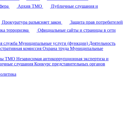
фера
Архив ТМО
Публичные слушания и
Прокуратура разъясняет закон
Защита прав потребителей
ка терроризма
Официальные сайты и страницы в сети
я служба
Муниципальные услуги (функции)
Деятельность
стративная комиссия
Охрана труда
Муниципальные
умы ТМО
Независимая антикоррупционная экспертиза и
ичные слушания
Конкурс представительных органов
политика