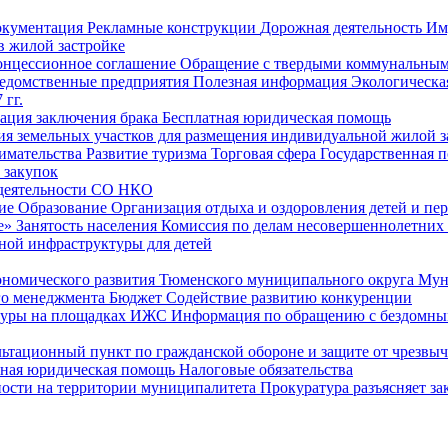
окументация
Рекламные конструкции
Дорожная деятельность
Им
в жилой застройке
онцессионное соглашение
Обращение с твердыми коммунальным
едомственные предприятия
Полезная информация
Экологическа
 гг.
рация заключения брака
Бесплатная юридическая помощь
ия земельных участков для размещения индивидуальной жилой з
имательства
Развитие туризма
Торговая сфера
Государственная 
 закупок
 деятельности СО НКО
ие
Образование
Организация отдыха и оздоровления детей и пер
е»
Занятость населения
Комиссия по делам несовершеннолетних
ной инфраструктуры для детей
ономического развития Тюменского муниципального округа
Мун
го менеджмента
Бюджет
Содействие развитию конкуренции
туры на площадках ИЖС
Информация по обращению с бездомны
ьтационный пункт по гражданской обороне и защите от чрезвы
тная юридическая помощь
Налоговые обязательства
ности на территории муниципалитета
Прокуратура разъясняет за