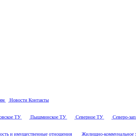
ям
Новости
Контакты
овское ТУ
Пышминское ТУ
Северное ТУ
Северо-за
ность и имущественные отношения
Жилищно-коммунальное х