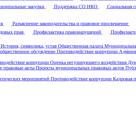
иципальные закупки
Поддержка СО НКО
Социальная с
ия
Разъяснение законодательства и правовое просвещение
удовых прав
Профилактика правонарушений
Профилакти
История, символика, устав
Общественная палата
Муниципальна
 общественное обсуждение
Противодействие коррупции
Админи
иводействие коррупции
Оценка регулирующего воздействия Д
 правовые акты
Проекты муниципальных правовых актов
Публ
литических мероприятий
Противодействие коррупции
Кадровая 