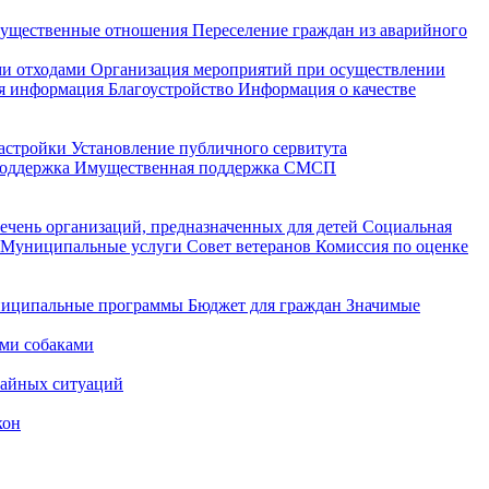
ущественные отношения
Переселение граждан из аварийного
и отходами
Организация мероприятий при осуществлении
я информация
Благоустройство
Информация о качестве
астройки
Установление публичного сервитута
поддержка
Имущественная поддержка СМСП
ечень организаций, предназначенных для детей
Социальная
Муниципальные услуги
Совет ветеранов
Комиссия по оценке
иципальные программы
Бюджет для граждан
Значимые
ми собаками
чайных ситуаций
кон