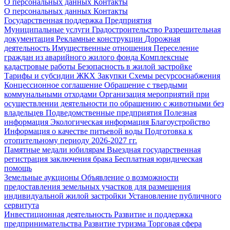
О персональных данных
Контакты
О персональных данных
Контакты
Государственная поддержка
Предприятия
Муниципальные услуги
Градостроительство
Разрешительная
документация
Рекламные конструкции
Дорожная
деятельность
Имущественные отношения
Переселение
граждан из аварийного жилого фонда
Комплексные
кадастровые работы
Безопасность в жилой застройке
Тарифы и субсидии ЖКХ
Закупки
Схемы ресурсоснабжения
Концессионное соглашение
Обращение с твердыми
коммунальными отходами
Организация мероприятий при
осуществлении деятельности по обращению с животными без
владельцев
Подведомственные предприятия
Полезная
информация
Экологическая информация
Благоустройство
Информация о качестве питьевой воды
Подготовка к
отопительному периоду 2026-2027 гг.
Памятные медали юбилярам
Выездная государственная
регистрация заключения брака
Бесплатная юридическая
помощь
Земельные аукционы
Объявление о возможности
предоставления земельных участков для размещения
индивидуальной жилой застройки
Установление публичного
сервитута
Инвестиционная деятельность
Развитие и поддержка
предпринимательства
Развитие туризма
Торговая сфера