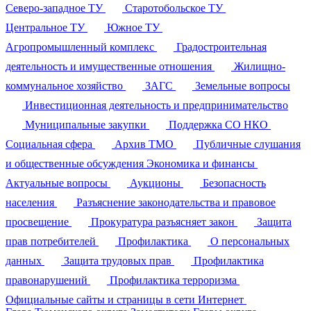
Северо-западное ТУ
Старотобольское ТУ
Центральное ТУ
Южное ТУ
Агропромышленный комплекс
Градостроительная
деятельность и имущественные отношения
Жилищно-
коммунальное хозяйство
ЗАГС
Земельные вопросы
Инвестиционная деятельность и предпринимательство
Муниципальные закупки
Поддержка СО НКО
Социальная сфера
Архив ТМО
Публичные слушания
и общественные обсуждения
Экономика и финансы
Актуальные вопросы
Аукционы
Безопасность
населения
Разъяснение законодательства и правовое
просвещение
Прокуратура разъясняет закон
Защита
прав потребителей
Профилактика
О персональных
данных
Защита трудовых прав
Профилактика
правонарушений
Профилактика терроризма
Официальные сайты и страницы в сети Интернет