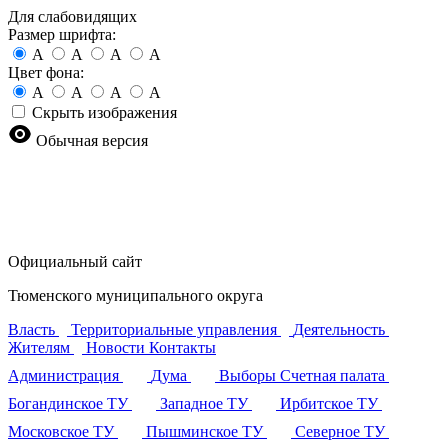
Для слабовидящих
Размер шрифта:
A
A
A
A
Цвет фона:
A
A
A
A
Скрыть изображения
Обычная версия
Официальный сайт
Тюменского муниципального округа
Власть
Территориальные управления
Деятельность
Жителям
Новости
Контакты
Администрация
Дума
Выборы
Счетная палата
Богандинское ТУ
Западное ТУ
Ирбитское ТУ
Московское ТУ
Пышминское ТУ
Северное ТУ