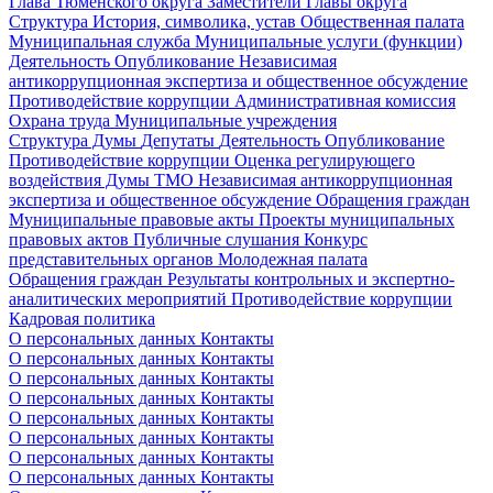
Глава Тюменского округа
Заместители Главы округа
Структура
История, символика, устав
Общественная палата
Муниципальная служба
Муниципальные услуги (функции)
Деятельность
Опубликование
Независимая
антикоррупционная экспертиза и общественное обсуждение
Противодействие коррупции
Административная комиссия
Охрана труда
Муниципальные учреждения
Структура Думы
Депутаты
Деятельность
Опубликование
Противодействие коррупции
Оценка регулирующего
воздействия Думы ТМО
Независимая антикоррупционная
экспертиза и общественное обсуждение
Обращения граждан
Муниципальные правовые акты
Проекты муниципальных
правовых актов
Публичные слушания
Конкурс
представительных органов
Молодежная палата
Обращения граждан
Результаты контрольных и экспертно-
аналитических мероприятий
Противодействие коррупции
Кадровая политика
О персональных данных
Контакты
О персональных данных
Контакты
О персональных данных
Контакты
О персональных данных
Контакты
О персональных данных
Контакты
О персональных данных
Контакты
О персональных данных
Контакты
О персональных данных
Контакты