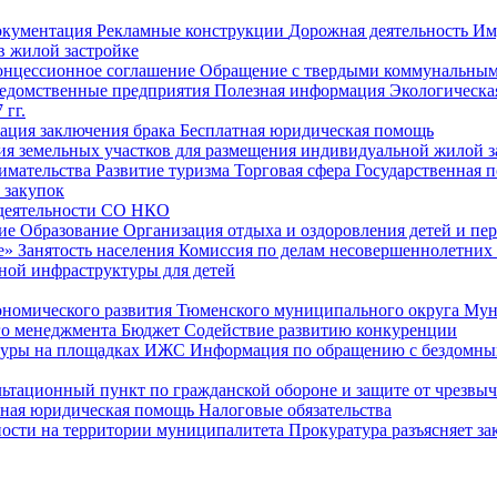
окументация
Рекламные конструкции
Дорожная деятельность
Им
в жилой застройке
онцессионное соглашение
Обращение с твердыми коммунальным
едомственные предприятия
Полезная информация
Экологическа
 гг.
рация заключения брака
Бесплатная юридическая помощь
ия земельных участков для размещения индивидуальной жилой з
имательства
Развитие туризма
Торговая сфера
Государственная 
 закупок
 деятельности СО НКО
ие
Образование
Организация отдыха и оздоровления детей и пер
е»
Занятость населения
Комиссия по делам несовершеннолетних
ной инфраструктуры для детей
ономического развития Тюменского муниципального округа
Мун
го менеджмента
Бюджет
Содействие развитию конкуренции
туры на площадках ИЖС
Информация по обращению с бездомны
ьтационный пункт по гражданской обороне и защите от чрезвы
тная юридическая помощь
Налоговые обязательства
ности на территории муниципалитета
Прокуратура разъясняет за