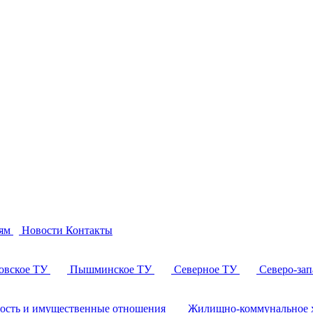
ям
Новости
Контакты
овское ТУ
Пышминское ТУ
Северное ТУ
Северо-за
ность и имущественные отношения
Жилищно-коммунальное х