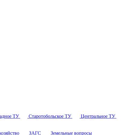
падное ТУ
Старотобольское ТУ
Центральное ТУ
озяйство
ЗАГС
Земельные вопросы