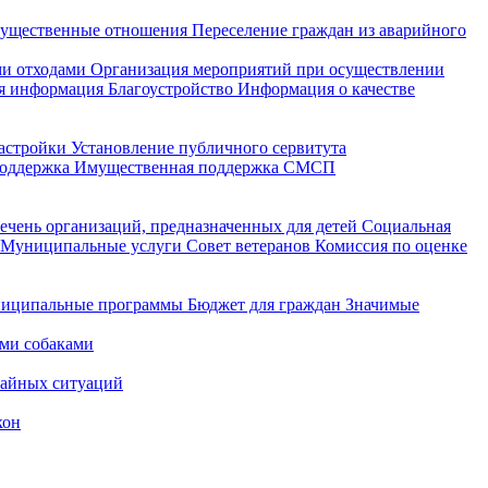
ущественные отношения
Переселение граждан из аварийного
и отходами
Организация мероприятий при осуществлении
я информация
Благоустройство
Информация о качестве
астройки
Установление публичного сервитута
поддержка
Имущественная поддержка СМСП
ечень организаций, предназначенных для детей
Социальная
Муниципальные услуги
Совет ветеранов
Комиссия по оценке
иципальные программы
Бюджет для граждан
Значимые
ми собаками
чайных ситуаций
кон