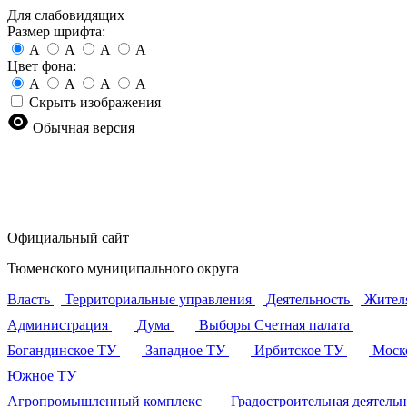
Для слабовидящих
Размер шрифта:
A
A
A
A
Цвет фона:
A
A
A
A
Скрыть изображения
Обычная версия
Официальный сайт
Тюменского муниципального округа
Власть
Территориальные управления
Деятельность
Жител
Администрация
Дума
Выборы
Счетная палата
Богандинское ТУ
Западное ТУ
Ирбитское ТУ
Моск
Южное ТУ
Агропромышленный комплекс
Градостроительная деятель