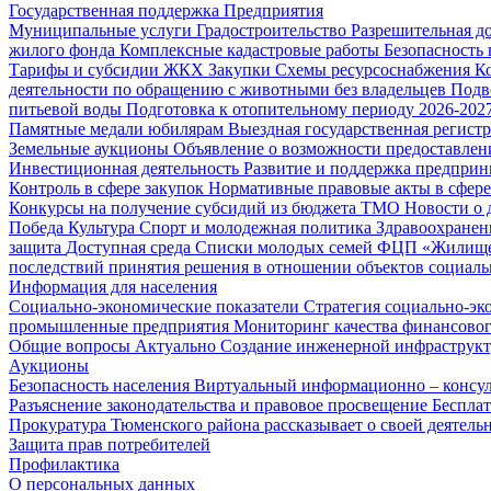
Государственная поддержка
Предприятия
Муниципальные услуги
Градостроительство
Разрешительная д
жилого фонда
Комплексные кадастровые работы
Безопасность 
Тарифы и субсидии ЖКХ
Закупки
Схемы ресурсоснабжения
К
деятельности по обращению с животными без владельцев
Подв
питьевой воды
Подготовка к отопительному периоду 2026-2027
Памятные медали юбилярам
Выездная государственная регист
Земельные аукционы
Объявление о возможности предоставлен
Инвестиционная деятельность
Развитие и поддержка предприн
Контроль в сфере закупок
Нормативные правовые акты в сфере
Конкурсы на получение субсидий из бюджета ТМО
Новости о
Победа
Культура
Спорт и молодежная политика
Здравоохранен
защита
Доступная среда
Списки молодых семей ФЦП «Жилищ
последствий принятия решения в отношении объектов социаль
Информация для населения
Социально-экономические показатели
Стратегия социально-эк
промышленные предприятия
Мониторинг качества финансово
Общие вопросы
Актуально
Создание инженерной инфраструк
Аукционы
Безопасность населения
Виртуальный информационно – консул
Разъяснение законодательства и правовое просвещение
Беспла
Прокуратура Тюменского района рассказывает о своей деятель
Защита прав потребителей
Профилактика
О персональных данных