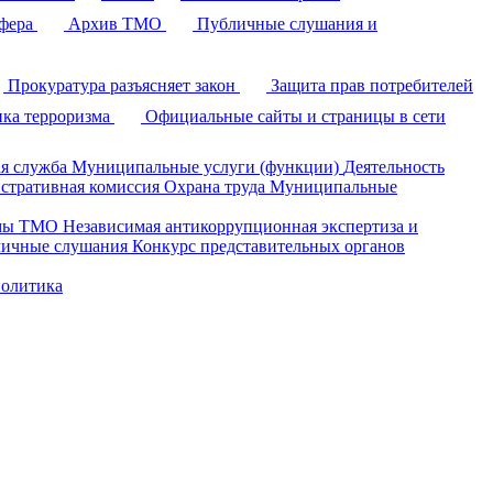
фера
Архив ТМО
Публичные слушания и
Прокуратура разъясняет закон
Защита прав потребителей
ка терроризма
Официальные сайты и страницы в сети
я служба
Муниципальные услуги (функции)
Деятельность
стративная комиссия
Охрана труда
Муниципальные
умы ТМО
Независимая антикоррупционная экспертиза и
ичные слушания
Конкурс представительных органов
политика