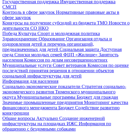
Государственная поддержка
Имущественная поддержка
СМСП
Контроль в сфере закупок
Нормативные правовые акты в
сфере закупок
Конкурсы на получение субсидий из бюджета ТМО
Новости о
деятельности СО НКО
Победа
Культура
Спорт и молодежная политика
Здравоохранение
Образование
Организация отдыха и
оздоровления детей и перечень организаций,
предназначенных для детей
Социальная защита
Доступная
среда
Списки молодых семей ФЦП «Жилище»
Занятость
населения
Комиссия по делам несовершеннолетних
Муниципальные услуги
Совет ветеранов
Комиссия по оценке
последствий принятия решения в отношении объектов
социальной инфраструктуры для детей
Информация для населения
Социально-экономические показатели
Стратегия социально-
экономического развития Тюменского муниципального
округа
Муниципальные программы
Бюджет для граждан
Значимые промышленные предприятия
Мониторинг качества
финансового менеджмента
Бюджет
Содействие развитию
конкуренции
Общие вопросы
Актуально
Создание инженерной
инфраструктуры на площадках ИЖС
Информация по
обращению с бездомными собаками