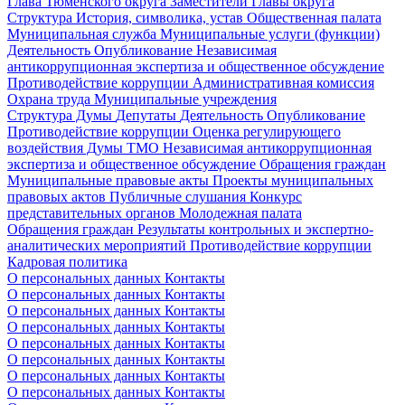
Глава Тюменского округа
Заместители Главы округа
Структура
История, символика, устав
Общественная палата
Муниципальная служба
Муниципальные услуги (функции)
Деятельность
Опубликование
Независимая
антикоррупционная экспертиза и общественное обсуждение
Противодействие коррупции
Административная комиссия
Охрана труда
Муниципальные учреждения
Структура Думы
Депутаты
Деятельность
Опубликование
Противодействие коррупции
Оценка регулирующего
воздействия Думы ТМО
Независимая антикоррупционная
экспертиза и общественное обсуждение
Обращения граждан
Муниципальные правовые акты
Проекты муниципальных
правовых актов
Публичные слушания
Конкурс
представительных органов
Молодежная палата
Обращения граждан
Результаты контрольных и экспертно-
аналитических мероприятий
Противодействие коррупции
Кадровая политика
О персональных данных
Контакты
О персональных данных
Контакты
О персональных данных
Контакты
О персональных данных
Контакты
О персональных данных
Контакты
О персональных данных
Контакты
О персональных данных
Контакты
О персональных данных
Контакты