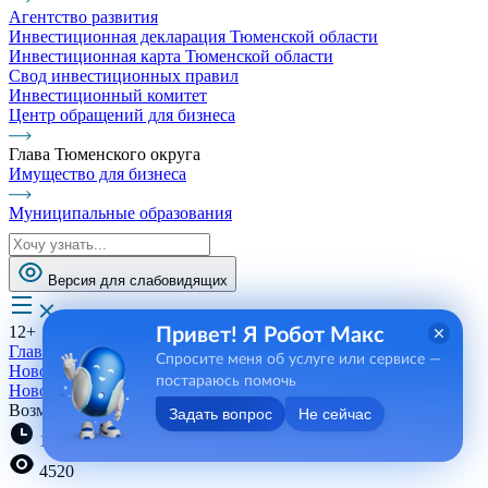
Агентство развития
Инвестиционная декларация Тюменской области
Инвестиционная карта Тюменской области
Свод инвестиционных правил
Инвестиционный комитет
Центр обращений для бизнеса
Глава Тюменского округа
Имущество для бизнеса
Муниципальные образования
Версия для слабовидящих
12+
Привет! Я Робот Макс
Главная
Спросите меня об услуге или сервисе —
Новости, пресса, события
постараюсь помочь
Новости
Возможность для культурного просвещения
Задать вопрос
Не сейчас
10:39 08.05.2026
4520