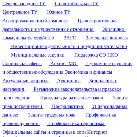
Северо-западное ТУ
Старотобольское ТУ
Центральное ТУ
Южное ТУ
Агропромышленный комплекс
Градостроительная
деятельность и имущественные отношения
Жилищно-
коммунальное хозяйство
ЗАГС
Земельные вопросы
Инвестиционная деятельность и предпринимательство
Муниципальные закупки
Поддержка СО НКО
Социальная сфера
Архив ТМО
Публичные слушания
и общественные обсуждения
Экономика и финансы
Актуальные вопросы
Аукционы
Безопасность
населения
Разъяснение законодательства и правовое
просвещение
Прокуратура разъясняет закон
Защита
прав потребителей
Профилактика
О персональных
данных
Защита трудовых прав
Профилактика
правонарушений
Профилактика терроризма
Официальные сайты и страницы в сети Интернет