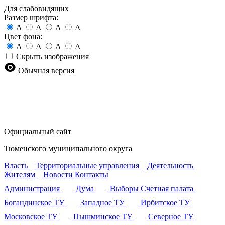
Для слабовидящих
Размер шрифта:
A
A
A
A
Цвет фона:
A
A
A
A
Скрыть изображения
Обычная версия
Официальный сайт
Тюменского муниципального округа
Власть
Территориальные управления
Деятельность
Жителям
Новости
Контакты
Администрация
Дума
Выборы
Счетная палата
Богандинское ТУ
Западное ТУ
Ирбитское ТУ
Московское ТУ
Пышминское ТУ
Северное ТУ