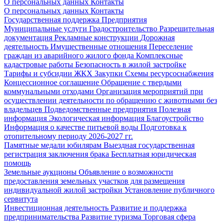
О персональных данных
Контакты
О персональных данных
Контакты
Государственная поддержка
Предприятия
Муниципальные услуги
Градостроительство
Разрешительная
документация
Рекламные конструкции
Дорожная
деятельность
Имущественные отношения
Переселение
граждан из аварийного жилого фонда
Комплексные
кадастровые работы
Безопасность в жилой застройке
Тарифы и субсидии ЖКХ
Закупки
Схемы ресурсоснабжения
Концессионное соглашение
Обращение с твердыми
коммунальными отходами
Организация мероприятий при
осуществлении деятельности по обращению с животными без
владельцев
Подведомственные предприятия
Полезная
информация
Экологическая информация
Благоустройство
Информация о качестве питьевой воды
Подготовка к
отопительному периоду 2026-2027 гг.
Памятные медали юбилярам
Выездная государственная
регистрация заключения брака
Бесплатная юридическая
помощь
Земельные аукционы
Объявление о возможности
предоставления земельных участков для размещения
индивидуальной жилой застройки
Установление публичного
сервитута
Инвестиционная деятельность
Развитие и поддержка
предпринимательства
Развитие туризма
Торговая сфера