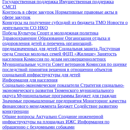
Государственная поддержка
Имущественная поддержка
СМСП
Контроль в сфере закупок
Нормативные правовые акты в
сфере закупок
Конкурсы на получение субсидий из бюджета ТМО
Новости о
деятельности СО НКО
Победа
Культура
Спорт и молодежная политика
Здравоохранение
Образование
Организация отдыха и
оздоровления детей и перечень организаций,
предназначенных для детей
Социальная защита
Доступная
среда
Списки молодых семей ФЦП «Жилище»
Занятость
населения
Комиссия по делам несовершеннолетних
Муниципальные услуги
Совет ветеранов
Комиссия по оценке
последствий принятия решения в отношении объектов
социальной инфраструктуры для детей
Информация для населения
Социально-экономические показатели
Стратегия социально-
экономического развития Тюменского муниципального
округа
Муниципальные программы
Бюджет для граждан
Значимые промышленные предприятия
Мониторинг качества
финансового менеджмента
Бюджет
Содействие развитию
конкуренции
Общие вопросы
Актуально
Создание инженерной
инфраструктуры на площадках ИЖС
Информация по
обращению с бездомными собаками