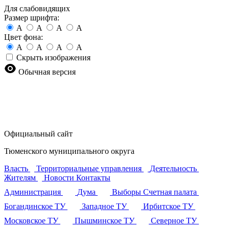
Для слабовидящих
Размер шрифта:
A
A
A
A
Цвет фона:
A
A
A
A
Скрыть изображения
Обычная версия
Официальный сайт
Тюменского муниципального округа
Власть
Территориальные управления
Деятельность
Жителям
Новости
Контакты
Администрация
Дума
Выборы
Счетная палата
Богандинское ТУ
Западное ТУ
Ирбитское ТУ
Московское ТУ
Пышминское ТУ
Северное ТУ