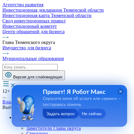
Агентство развития
Инвестиционная декларация Тюменской области
Инвестиционная карта Тюменской области
Свод инвестиционных правил
Инвестиционный комитет
Центр обращений для бизнеса
Глава Тюменского округа
Имущество для бизнеса
Муниципальные образования
Версия для слабовидящих
12+
Привет! Я Робот Макс
...
Спросите меня об услуге или сервисе —
Власть
постараюсь помочь
Выборы
Задать вопрос
Не сейчас
Администрация
Глава Тюменского округа
Заместители Главы округа
Структура