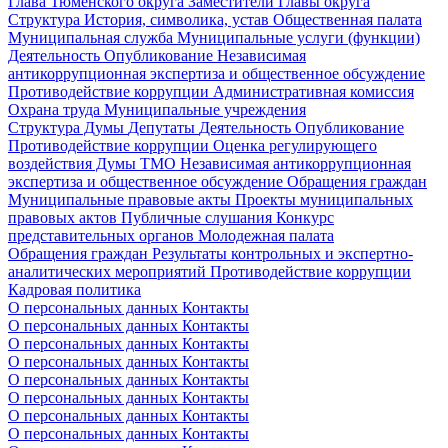
Глава Тюменского округа
Заместители Главы округа
Структура
История, символика, устав
Общественная палата
Муниципальная служба
Муниципальные услуги (функции)
Деятельность
Опубликование
Независимая
антикоррупционная экспертиза и общественное обсуждение
Противодействие коррупции
Административная комиссия
Охрана труда
Муниципальные учреждения
Структура Думы
Депутаты
Деятельность
Опубликование
Противодействие коррупции
Оценка регулирующего
воздействия Думы ТМО
Независимая антикоррупционная
экспертиза и общественное обсуждение
Обращения граждан
Муниципальные правовые акты
Проекты муниципальных
правовых актов
Публичные слушания
Конкурс
представительных органов
Молодежная палата
Обращения граждан
Результаты контрольных и экспертно-
аналитических мероприятий
Противодействие коррупции
Кадровая политика
О персональных данных
Контакты
О персональных данных
Контакты
О персональных данных
Контакты
О персональных данных
Контакты
О персональных данных
Контакты
О персональных данных
Контакты
О персональных данных
Контакты
О персональных данных
Контакты