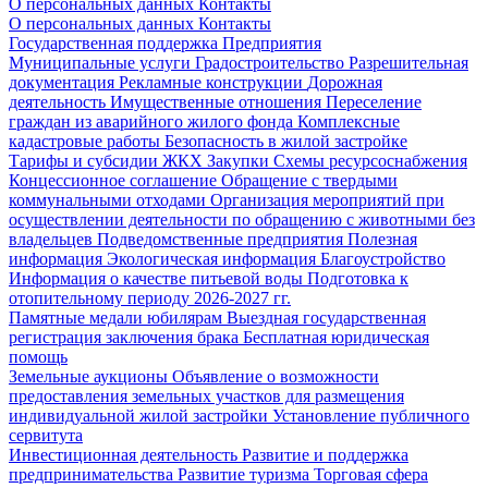
О персональных данных
Контакты
О персональных данных
Контакты
Государственная поддержка
Предприятия
Муниципальные услуги
Градостроительство
Разрешительная
документация
Рекламные конструкции
Дорожная
деятельность
Имущественные отношения
Переселение
граждан из аварийного жилого фонда
Комплексные
кадастровые работы
Безопасность в жилой застройке
Тарифы и субсидии ЖКХ
Закупки
Схемы ресурсоснабжения
Концессионное соглашение
Обращение с твердыми
коммунальными отходами
Организация мероприятий при
осуществлении деятельности по обращению с животными без
владельцев
Подведомственные предприятия
Полезная
информация
Экологическая информация
Благоустройство
Информация о качестве питьевой воды
Подготовка к
отопительному периоду 2026-2027 гг.
Памятные медали юбилярам
Выездная государственная
регистрация заключения брака
Бесплатная юридическая
помощь
Земельные аукционы
Объявление о возможности
предоставления земельных участков для размещения
индивидуальной жилой застройки
Установление публичного
сервитута
Инвестиционная деятельность
Развитие и поддержка
предпринимательства
Развитие туризма
Торговая сфера