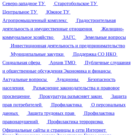
Северо-западное ТУ
Старотобольское ТУ
Центральное ТУ
Южное ТУ
Агропромышленный комплекс
Градостроительная
деятельность и имущественные отношения
Жилищно-
коммунальное хозяйство
ЗАГС
Земельные вопросы
Инвестиционная деятельность и предпринимательство
Муниципальные закупки
Поддержка СО НКО
Социальная сфера
Архив ТМО
Публичные слушания
и общественные обсуждения
Экономика и финансы
Актуальные вопросы
Аукционы
Безопасность
населения
Разъяснение законодательства и правовое
просвещение
Прокуратура разъясняет закон
Защита
прав потребителей
Профилактика
О персональных
данных
Защита трудовых прав
Профилактика
правонарушений
Профилактика терроризма
Официальные сайты и страницы в сети Интернет