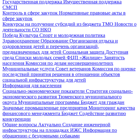
Государственная поддержка
Имущественная поддержка
СМСП
Контроль в сфере закупок
Нормативные правовые акты в
сфере закупок
Конкурсы на получение субсидий из бюджета ТМО
Новости о
деятельности СО НКО
Победа
Культура
Спорт и молодежная политика
Здравоохранение
Образование
Организация отдыха и
оздоровления детей и перечень организаций,
предназначенных для детей
Социальная защита
Доступная
среда
Списки молодых семей ФЦП «Жилище»
Занятость
населения
Комиссия по делам несовершеннолетних
Муниципальные услуги
Совет ветеранов
Комиссия по оценке
последствий принятия решения в отношении объектов
социальной инфраструктуры для детей
Информация для населения
Социально-экономические показатели
Стратегия социально-
экономического развития Тюменского муниципального
округа
Муниципальные программы
Бюджет для граждан
Значимые промышленные предприятия
Мониторинг качества
финансового менеджмента
Бюджет
Содействие развитию
конкуренции
Общие вопросы
Актуально
Создание инженерной
инфраструктуры на площадках ИЖС
Информация по
обращению с бездомными собаками