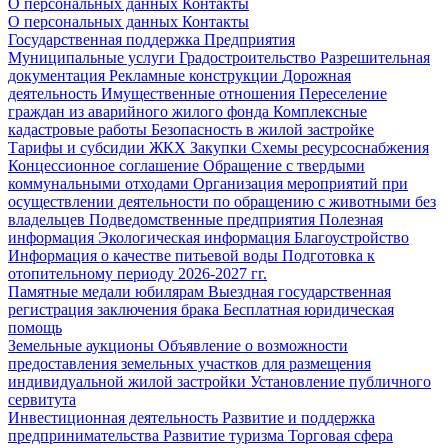
О персональных данных
Контакты
О персональных данных
Контакты
Государственная поддержка
Предприятия
Муниципальные услуги
Градостроительство
Разрешительная
документация
Рекламные конструкции
Дорожная
деятельность
Имущественные отношения
Переселение
граждан из аварийного жилого фонда
Комплексные
кадастровые работы
Безопасность в жилой застройке
Тарифы и субсидии ЖКХ
Закупки
Схемы ресурсоснабжения
Концессионное соглашение
Обращение с твердыми
коммунальными отходами
Организация мероприятий при
осуществлении деятельности по обращению с животными без
владельцев
Подведомственные предприятия
Полезная
информация
Экологическая информация
Благоустройство
Информация о качестве питьевой воды
Подготовка к
отопительному периоду 2026-2027 гг.
Памятные медали юбилярам
Выездная государственная
регистрация заключения брака
Бесплатная юридическая
помощь
Земельные аукционы
Объявление о возможности
предоставления земельных участков для размещения
индивидуальной жилой застройки
Установление публичного
сервитута
Инвестиционная деятельность
Развитие и поддержка
предпринимательства
Развитие туризма
Торговая сфера