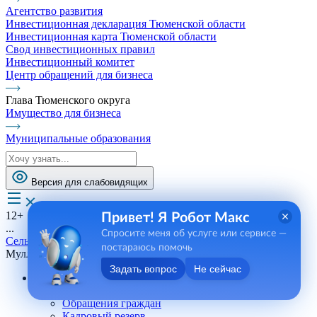
Агентство развития
Инвестиционная декларация Тюменской области
Инвестиционная карта Тюменской области
Свод инвестиционных правил
Инвестиционный комитет
Центр обращений для бизнеса
Глава Тюменского округа
Имущество для бизнеса
Муниципальные образования
Версия для слабовидящих
12+
Привет! Я Робот Макс
...
Спросите меня об услуге или сервисе —
Сельские поселения
постараюсь помочь
Муллашинское СП
Задать вопрос
Не сейчас
Андреевское СП
Телефоны, сотрудники
Обращения граждан
Кадровый резерв