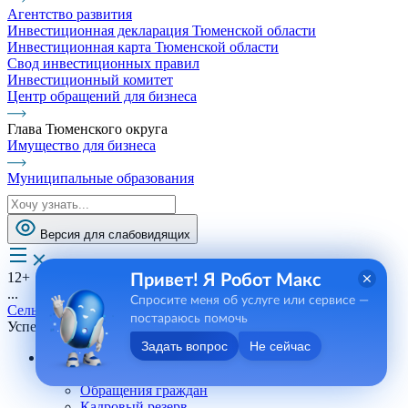
Агентство развития
Инвестиционная декларация Тюменской области
Инвестиционная карта Тюменской области
Свод инвестиционных правил
Инвестиционный комитет
Центр обращений для бизнеса
Глава Тюменского округа
Имущество для бизнеса
Муниципальные образования
Версия для слабовидящих
12+
Привет! Я Робот Макс
...
Спросите меня об услуге или сервисе —
Сельские поселения
постараюсь помочь
Успенское СП
Задать вопрос
Не сейчас
Андреевское СП
Телефоны, сотрудники
Обращения граждан
Кадровый резерв