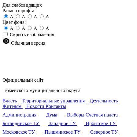
Для слабовидящих
Размер шрифта:
A
A
A
A
Цвет фона:
A
A
A
A
Скрыть изображения
Обычная версия
Официальный сайт
Тюменского муниципального округа
Власть
Территориальные управления
Деятельность
Жителям
Новости
Контакты
Администрация
Дума
Выборы
Счетная палата
Богандинское ТУ
Западное ТУ
Ирбитское ТУ
Московское ТУ
Пышминское ТУ
Северное ТУ