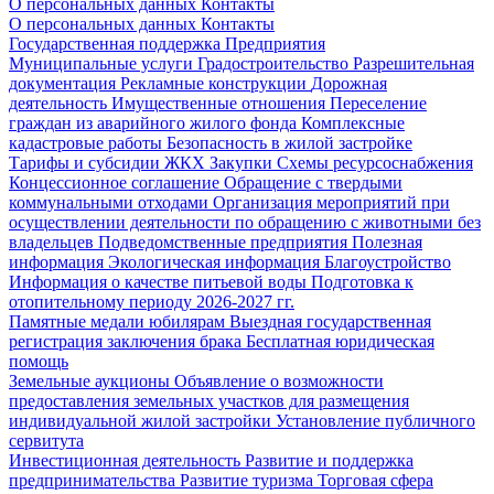
О персональных данных
Контакты
О персональных данных
Контакты
Государственная поддержка
Предприятия
Муниципальные услуги
Градостроительство
Разрешительная
документация
Рекламные конструкции
Дорожная
деятельность
Имущественные отношения
Переселение
граждан из аварийного жилого фонда
Комплексные
кадастровые работы
Безопасность в жилой застройке
Тарифы и субсидии ЖКХ
Закупки
Схемы ресурсоснабжения
Концессионное соглашение
Обращение с твердыми
коммунальными отходами
Организация мероприятий при
осуществлении деятельности по обращению с животными без
владельцев
Подведомственные предприятия
Полезная
информация
Экологическая информация
Благоустройство
Информация о качестве питьевой воды
Подготовка к
отопительному периоду 2026-2027 гг.
Памятные медали юбилярам
Выездная государственная
регистрация заключения брака
Бесплатная юридическая
помощь
Земельные аукционы
Объявление о возможности
предоставления земельных участков для размещения
индивидуальной жилой застройки
Установление публичного
сервитута
Инвестиционная деятельность
Развитие и поддержка
предпринимательства
Развитие туризма
Торговая сфера