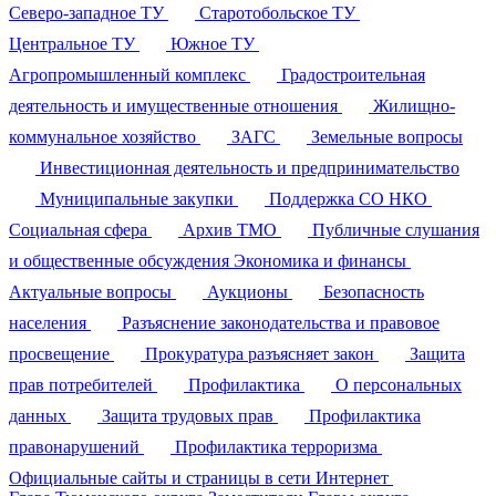
Северо-западное ТУ
Старотобольское ТУ
Центральное ТУ
Южное ТУ
Агропромышленный комплекс
Градостроительная
деятельность и имущественные отношения
Жилищно-
коммунальное хозяйство
ЗАГС
Земельные вопросы
Инвестиционная деятельность и предпринимательство
Муниципальные закупки
Поддержка СО НКО
Социальная сфера
Архив ТМО
Публичные слушания
и общественные обсуждения
Экономика и финансы
Актуальные вопросы
Аукционы
Безопасность
населения
Разъяснение законодательства и правовое
просвещение
Прокуратура разъясняет закон
Защита
прав потребителей
Профилактика
О персональных
данных
Защита трудовых прав
Профилактика
правонарушений
Профилактика терроризма
Официальные сайты и страницы в сети Интернет