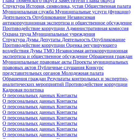
Глава Тюменского округа
Заместители Главы округа
Структура
История, символика, устав
Общественная палата
Муниципальная служба
Муниципальные услуги (функции)
Деятельность
Опубликование
Независимая
антикоррупционная экспертиза и общественное обсуждение
Противодействие коррупции
Административная комиссия
Охрана труда
Муниципальные учреждения
Структура Думы
Депутаты
Деятельность
Опубликование
Противодействие коррупции
Оценка регулирующего
воздействия Думы ТМО
Независимая антикоррупционная
экспертиза и общественное обсуждение
Обращения граждан
Муниципальные правовые акты
Проекты муниципальных
правовых актов
Публичные слушания
Конкурс
представительных органов
Молодежная палата
Обращения граждан
Результаты контрольных и экспертно-
аналитических мероприятий
Противодействие коррупции
Кадровая политика
О персональных данных
Контакты
О персональных данных
Контакты
О персональных данных
Контакты
О персональных данных
Контакты
О персональных данных
Контакты
О персональных данных
Контакты
О персональных данных
Контакты
О персональных данных
Контакты