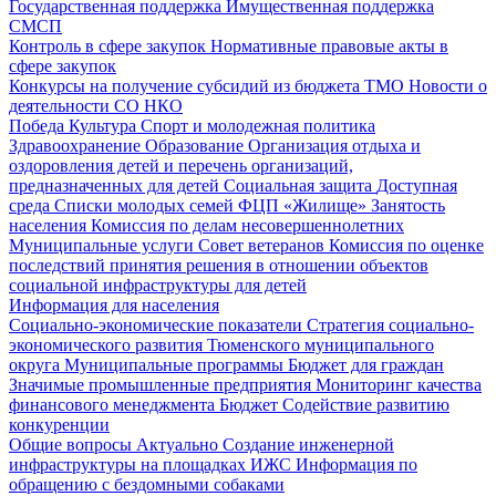
Государственная поддержка
Имущественная поддержка
СМСП
Контроль в сфере закупок
Нормативные правовые акты в
сфере закупок
Конкурсы на получение субсидий из бюджета ТМО
Новости о
деятельности СО НКО
Победа
Культура
Спорт и молодежная политика
Здравоохранение
Образование
Организация отдыха и
оздоровления детей и перечень организаций,
предназначенных для детей
Социальная защита
Доступная
среда
Списки молодых семей ФЦП «Жилище»
Занятость
населения
Комиссия по делам несовершеннолетних
Муниципальные услуги
Совет ветеранов
Комиссия по оценке
последствий принятия решения в отношении объектов
социальной инфраструктуры для детей
Информация для населения
Социально-экономические показатели
Стратегия социально-
экономического развития Тюменского муниципального
округа
Муниципальные программы
Бюджет для граждан
Значимые промышленные предприятия
Мониторинг качества
финансового менеджмента
Бюджет
Содействие развитию
конкуренции
Общие вопросы
Актуально
Создание инженерной
инфраструктуры на площадках ИЖС
Информация по
обращению с бездомными собаками