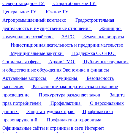
Северо-западное ТУ
Старотобольское ТУ
Центральное ТУ
Южное ТУ
Агропромышленный комплекс
Градостроительная
деятельность и имущественные отношения
Жилищно-
коммунальное хозяйство
ЗАГС
Земельные вопросы
Инвестиционная деятельность и предпринимательство
Муниципальные закупки
Поддержка СО НКО
Социальная сфера
Архив ТМО
Публичные слушания
и общественные обсуждения
Экономика и финансы
Актуальные вопросы
Аукционы
Безопасность
населения
Разъяснение законодательства и правовое
просвещение
Прокуратура разъясняет закон
Защита
прав потребителей
Профилактика
О персональных
данных
Защита трудовых прав
Профилактика
правонарушений
Профилактика терроризма
Официальные сайты и страницы в сети Интернет