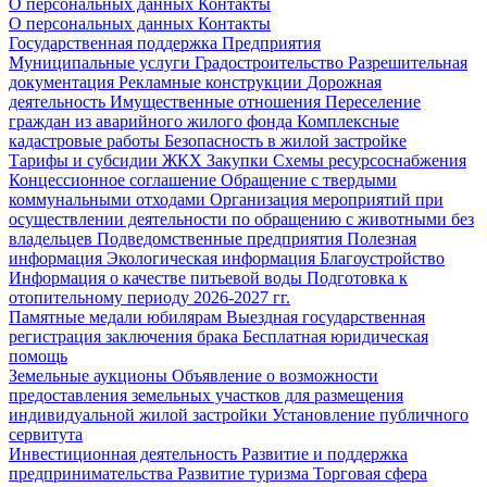
О персональных данных
Контакты
О персональных данных
Контакты
Государственная поддержка
Предприятия
Муниципальные услуги
Градостроительство
Разрешительная
документация
Рекламные конструкции
Дорожная
деятельность
Имущественные отношения
Переселение
граждан из аварийного жилого фонда
Комплексные
кадастровые работы
Безопасность в жилой застройке
Тарифы и субсидии ЖКХ
Закупки
Схемы ресурсоснабжения
Концессионное соглашение
Обращение с твердыми
коммунальными отходами
Организация мероприятий при
осуществлении деятельности по обращению с животными без
владельцев
Подведомственные предприятия
Полезная
информация
Экологическая информация
Благоустройство
Информация о качестве питьевой воды
Подготовка к
отопительному периоду 2026-2027 гг.
Памятные медали юбилярам
Выездная государственная
регистрация заключения брака
Бесплатная юридическая
помощь
Земельные аукционы
Объявление о возможности
предоставления земельных участков для размещения
индивидуальной жилой застройки
Установление публичного
сервитута
Инвестиционная деятельность
Развитие и поддержка
предпринимательства
Развитие туризма
Торговая сфера