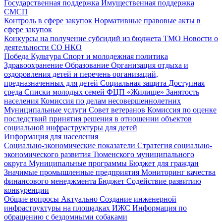
Государственная поддержка
Имущественная поддержка
СМСП
Контроль в сфере закупок
Нормативные правовые акты в
сфере закупок
Конкурсы на получение субсидий из бюджета ТМО
Новости о
деятельности СО НКО
Победа
Культура
Спорт и молодежная политика
Здравоохранение
Образование
Организация отдыха и
оздоровления детей и перечень организаций,
предназначенных для детей
Социальная защита
Доступная
среда
Списки молодых семей ФЦП «Жилище»
Занятость
населения
Комиссия по делам несовершеннолетних
Муниципальные услуги
Совет ветеранов
Комиссия по оценке
последствий принятия решения в отношении объектов
социальной инфраструктуры для детей
Информация для населения
Социально-экономические показатели
Стратегия социально-
экономического развития Тюменского муниципального
округа
Муниципальные программы
Бюджет для граждан
Значимые промышленные предприятия
Мониторинг качества
финансового менеджмента
Бюджет
Содействие развитию
конкуренции
Общие вопросы
Актуально
Создание инженерной
инфраструктуры на площадках ИЖС
Информация по
обращению с бездомными собаками