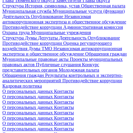
Глава Тюменского округа
Заместители Главы округа
Структура
История, символика, устав
Общественная палата
Муниципальная служба
Муниципальные услуги (функции)
Деятельность
Опубликование
Независимая
антикоррупционная экспертиза и общественное обсуждение
Противодействие коррупции
Административная комиссия
Охрана труда
Муниципальные учреждения
Структура Думы
Депутаты
Деятельность
Опубликование
Противодействие коррупции
Оценка регулирующего
воздействия Думы ТМО
Независимая антикоррупционная
экспертиза и общественное обсуждение
Обращения граждан
Муниципальные правовые акты
Проекты муниципальных
правовых актов
Публичные слушания
Конкурс
представительных органов
Молодежная палата
Обращения граждан
Результаты контрольных и экспертно-
аналитических мероприятий
Противодействие коррупции
Кадровая политика
О персональных данных
Контакты
О персональных данных
Контакты
О персональных данных
Контакты
О персональных данных
Контакты
О персональных данных
Контакты
О персональных данных
Контакты
О персональных данных
Контакты
О персональных данных
Контакты