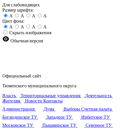
Для слабовидящих
Размер шрифта:
A
A
A
A
Цвет фона:
A
A
A
A
Скрыть изображения
Обычная версия
Официальный сайт
Тюменского муниципального округа
Власть
Территориальные управления
Деятельность
Жителям
Новости
Контакты
Администрация
Дума
Выборы
Счетная палата
Богандинское ТУ
Западное ТУ
Ирбитское ТУ
Московское ТУ
Пышминское ТУ
Северное ТУ