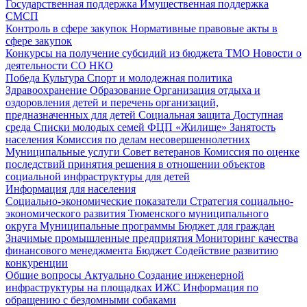
Государственная поддержка
Имущественная поддержка
СМСП
Контроль в сфере закупок
Нормативные правовые акты в
сфере закупок
Конкурсы на получение субсидий из бюджета ТМО
Новости о
деятельности СО НКО
Победа
Культура
Спорт и молодежная политика
Здравоохранение
Образование
Организация отдыха и
оздоровления детей и перечень организаций,
предназначенных для детей
Социальная защита
Доступная
среда
Списки молодых семей ФЦП «Жилище»
Занятость
населения
Комиссия по делам несовершеннолетних
Муниципальные услуги
Совет ветеранов
Комиссия по оценке
последствий принятия решения в отношении объектов
социальной инфраструктуры для детей
Информация для населения
Социально-экономические показатели
Стратегия социально-
экономического развития Тюменского муниципального
округа
Муниципальные программы
Бюджет для граждан
Значимые промышленные предприятия
Мониторинг качества
финансового менеджмента
Бюджет
Содействие развитию
конкуренции
Общие вопросы
Актуально
Создание инженерной
инфраструктуры на площадках ИЖС
Информация по
обращению с бездомными собаками