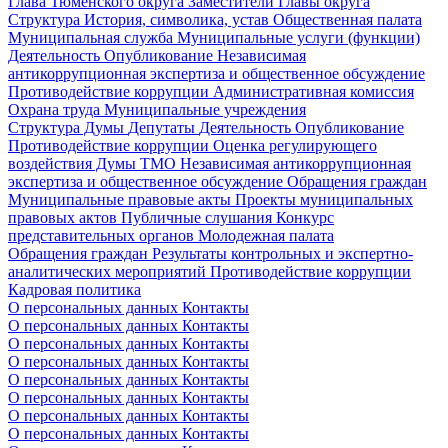
Глава Тюменского округа
Заместители Главы округа
Структура
История, символика, устав
Общественная палата
Муниципальная служба
Муниципальные услуги (функции)
Деятельность
Опубликование
Независимая
антикоррупционная экспертиза и общественное обсуждение
Противодействие коррупции
Административная комиссия
Охрана труда
Муниципальные учреждения
Структура Думы
Депутаты
Деятельность
Опубликование
Противодействие коррупции
Оценка регулирующего
воздействия Думы ТМО
Независимая антикоррупционная
экспертиза и общественное обсуждение
Обращения граждан
Муниципальные правовые акты
Проекты муниципальных
правовых актов
Публичные слушания
Конкурс
представительных органов
Молодежная палата
Обращения граждан
Результаты контрольных и экспертно-
аналитических мероприятий
Противодействие коррупции
Кадровая политика
О персональных данных
Контакты
О персональных данных
Контакты
О персональных данных
Контакты
О персональных данных
Контакты
О персональных данных
Контакты
О персональных данных
Контакты
О персональных данных
Контакты
О персональных данных
Контакты