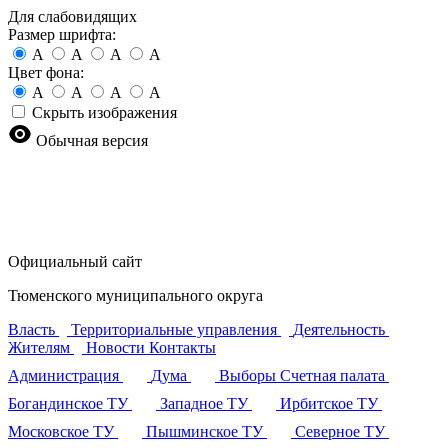
Для слабовидящих
Размер шрифта:
A
A
A
A
Цвет фона:
A
A
A
A
Скрыть изображения
Обычная версия
Официальный сайт
Тюменского муниципального округа
Власть
Территориальные управления
Деятельность
Жителям
Новости
Контакты
Администрация
Дума
Выборы
Счетная палата
Богандинское ТУ
Западное ТУ
Ирбитское ТУ
Московское ТУ
Пышминское ТУ
Северное ТУ