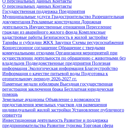
О персональных данных
Контакты
О персональных данных
Контакты
Государственная поддержка
Предприятия
Муниципальные услуги
Градостроительство
Разрешительная
документация
Рекламные конструкции
Дорожная
деятельность
Имущественные отношения
Переселение
граждан из аварийного жилого фонда
Комплексные
кадастровые работы
Безопасность в жилой застройке
Тарифы и субсидии ЖКХ
Закупки
Схемы ресурсоснабжения
Концессионное соглашение
Обращение с твердыми
коммунальными отходами
Организация мероприятий при
осуществлении деятельности по обращению с животными без
владельцев
Подведомственные предприятия
Полезная
информация
Экологическая информация
Благоустройство
Информация о качестве питьевой воды
Подготовка к
отопительному периоду 2026-2027 гг.
Памятные медали юбилярам
Выездная государственная
регистрация заключения брака
Бесплатная юридическая
помощь
Земельные аукционы
Объявление о возможности
предоставления земельных участков для размещения
индивидуальной жилой застройки
Установление публичного
сервитута
Инвестиционная деятельность
Развитие и поддержка
предпринимательства
Развитие туризма
Торговая сфера