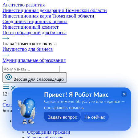
Агентство развития
Инвестиционная декларация Тюменской области
Инвестиционная карта Тюменской области
Свод инвестиционных правил
Инвестиционный комитет
Центр обращений для бизнеса
Глава Тюменского округа
Имущество для бизнеса
Муниципальные образования
Версия для слабовидящих
12+
Привет! Я Робот Макс
...
Спросите меня об услуге или сервисе —
Сельские поселения
постараюсь помочь
Богандинское СП
Задать вопрос
Не сейчас
Андреевское СП
Телефоны, сотрудники
Обращения граждан
Кадровый резерв