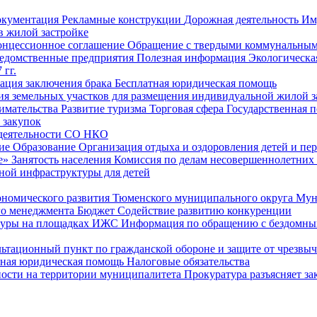
окументация
Рекламные конструкции
Дорожная деятельность
Им
в жилой застройке
онцессионное соглашение
Обращение с твердыми коммунальным
едомственные предприятия
Полезная информация
Экологическа
 гг.
рация заключения брака
Бесплатная юридическая помощь
ия земельных участков для размещения индивидуальной жилой з
имательства
Развитие туризма
Торговая сфера
Государственная 
 закупок
 деятельности СО НКО
ие
Образование
Организация отдыха и оздоровления детей и пер
е»
Занятость населения
Комиссия по делам несовершеннолетних
ной инфраструктуры для детей
ономического развития Тюменского муниципального округа
Мун
го менеджмента
Бюджет
Содействие развитию конкуренции
туры на площадках ИЖС
Информация по обращению с бездомны
ьтационный пункт по гражданской обороне и защите от чрезвы
тная юридическая помощь
Налоговые обязательства
ности на территории муниципалитета
Прокуратура разъясняет за