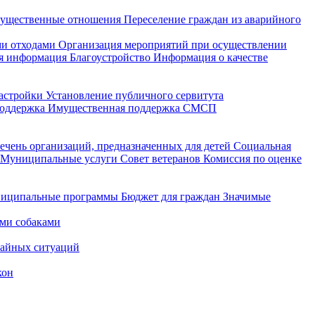
ущественные отношения
Переселение граждан из аварийного
и отходами
Организация мероприятий при осуществлении
я информация
Благоустройство
Информация о качестве
астройки
Установление публичного сервитута
поддержка
Имущественная поддержка СМСП
ечень организаций, предназначенных для детей
Социальная
Муниципальные услуги
Совет ветеранов
Комиссия по оценке
иципальные программы
Бюджет для граждан
Значимые
ми собаками
чайных ситуаций
кон