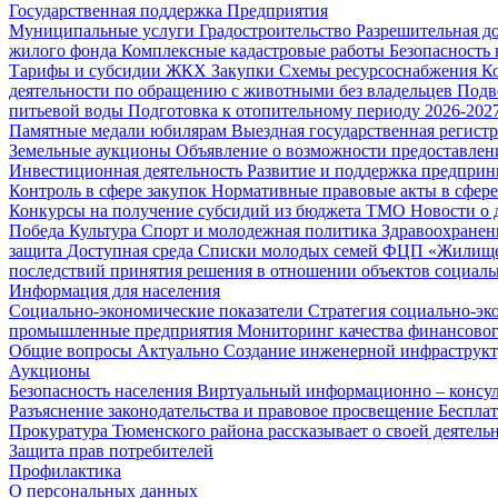
Государственная поддержка
Предприятия
Муниципальные услуги
Градостроительство
Разрешительная д
жилого фонда
Комплексные кадастровые работы
Безопасность 
Тарифы и субсидии ЖКХ
Закупки
Схемы ресурсоснабжения
К
деятельности по обращению с животными без владельцев
Подв
питьевой воды
Подготовка к отопительному периоду 2026-2027
Памятные медали юбилярам
Выездная государственная регист
Земельные аукционы
Объявление о возможности предоставлен
Инвестиционная деятельность
Развитие и поддержка предприн
Контроль в сфере закупок
Нормативные правовые акты в сфере
Конкурсы на получение субсидий из бюджета ТМО
Новости о
Победа
Культура
Спорт и молодежная политика
Здравоохранен
защита
Доступная среда
Списки молодых семей ФЦП «Жилищ
последствий принятия решения в отношении объектов социаль
Информация для населения
Социально-экономические показатели
Стратегия социально-эк
промышленные предприятия
Мониторинг качества финансово
Общие вопросы
Актуально
Создание инженерной инфраструк
Аукционы
Безопасность населения
Виртуальный информационно – консул
Разъяснение законодательства и правовое просвещение
Беспла
Прокуратура Тюменского района рассказывает о своей деятель
Защита прав потребителей
Профилактика
О персональных данных