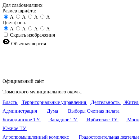
Для слабовидящих
Размер шрифта:
A
A
A
A
Цвет фона:
A
A
A
A
Скрыть изображения
Обычная версия
Официальный сайт
Тюменского муниципального округа
Власть
Территориальные управления
Деятельность
Жител
Администрация
Дума
Выборы
Счетная палата
Богандинское ТУ
Западное ТУ
Ирбитское ТУ
Моск
Южное ТУ
Агропромышленный комплекс
Градостроительная деятель