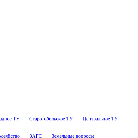
падное ТУ
Старотобольское ТУ
Центральное ТУ
озяйство
ЗАГС
Земельные вопросы