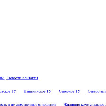
ям
Новости
Контакты
овское ТУ
Пышминское ТУ
Северное ТУ
Северо-за
ность и имущественные отношения
Жилищно-коммунальное х