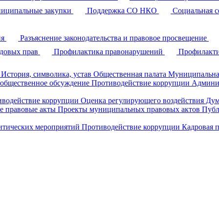
иципальные закупки
Поддержка СО НКО
Социальная с
ия
Разъяснение законодательства и правовое просвещение
удовых прав
Профилактика правонарушений
Профилакти
История, символика, устав
Общественная палата
Муниципальна
 общественное обсуждение
Противодействие коррупции
Админи
иводействие коррупции
Оценка регулирующего воздействия Д
 правовые акты
Проекты муниципальных правовых актов
Публ
литических мероприятий
Противодействие коррупции
Кадровая 