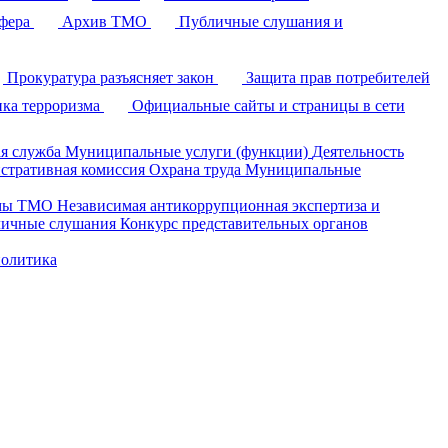
фера
Архив ТМО
Публичные слушания и
Прокуратура разъясняет закон
Защита прав потребителей
ка терроризма
Официальные сайты и страницы в сети
я служба
Муниципальные услуги (функции)
Деятельность
стративная комиссия
Охрана труда
Муниципальные
умы ТМО
Независимая антикоррупционная экспертиза и
ичные слушания
Конкурс представительных органов
политика