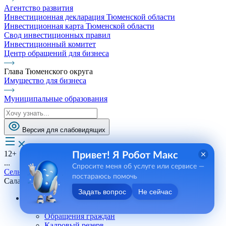
Агентство развития
Инвестиционная декларация Тюменской области
Инвестиционная карта Тюменской области
Свод инвестиционных правил
Инвестиционный комитет
Центр обращений для бизнеса
Глава Тюменского округа
Имущество для бизнеса
Муниципальные образования
Версия для слабовидящих
12+
Привет! Я Робот Макс
...
Спросите меня об услуге или сервисе —
Сельские поселения
постараюсь помочь
Салаирское СП
Задать вопрос
Не сейчас
Андреевское СП
Телефоны, сотрудники
Обращения граждан
Кадровый резерв