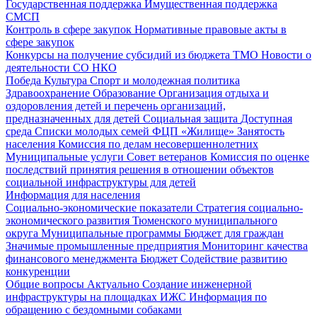
Государственная поддержка
Имущественная поддержка
СМСП
Контроль в сфере закупок
Нормативные правовые акты в
сфере закупок
Конкурсы на получение субсидий из бюджета ТМО
Новости о
деятельности СО НКО
Победа
Культура
Спорт и молодежная политика
Здравоохранение
Образование
Организация отдыха и
оздоровления детей и перечень организаций,
предназначенных для детей
Социальная защита
Доступная
среда
Списки молодых семей ФЦП «Жилище»
Занятость
населения
Комиссия по делам несовершеннолетних
Муниципальные услуги
Совет ветеранов
Комиссия по оценке
последствий принятия решения в отношении объектов
социальной инфраструктуры для детей
Информация для населения
Социально-экономические показатели
Стратегия социально-
экономического развития Тюменского муниципального
округа
Муниципальные программы
Бюджет для граждан
Значимые промышленные предприятия
Мониторинг качества
финансового менеджмента
Бюджет
Содействие развитию
конкуренции
Общие вопросы
Актуально
Создание инженерной
инфраструктуры на площадках ИЖС
Информация по
обращению с бездомными собаками