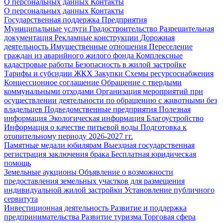
О персональных данных
Контакты
О персональных данных
Контакты
Государственная поддержка
Предприятия
Муниципальные услуги
Градостроительство
Разрешительная
документация
Рекламные конструкции
Дорожная
деятельность
Имущественные отношения
Переселение
граждан из аварийного жилого фонда
Комплексные
кадастровые работы
Безопасность в жилой застройке
Тарифы и субсидии ЖКХ
Закупки
Схемы ресурсоснабжения
Концессионное соглашение
Обращение с твердыми
коммунальными отходами
Организация мероприятий при
осуществлении деятельности по обращению с животными без
владельцев
Подведомственные предприятия
Полезная
информация
Экологическая информация
Благоустройство
Информация о качестве питьевой воды
Подготовка к
отопительному периоду 2026-2027 гг.
Памятные медали юбилярам
Выездная государственная
регистрация заключения брака
Бесплатная юридическая
помощь
Земельные аукционы
Объявление о возможности
предоставления земельных участков для размещения
индивидуальной жилой застройки
Установление публичного
сервитута
Инвестиционная деятельность
Развитие и поддержка
предпринимательства
Развитие туризма
Торговая сфера