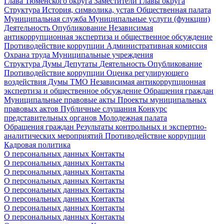
Глава Тюменского округа
Заместители Главы округа
Структура
История, символика, устав
Общественная палата
Муниципальная служба
Муниципальные услуги (функции)
Деятельность
Опубликование
Независимая
антикоррупционная экспертиза и общественное обсуждение
Противодействие коррупции
Административная комиссия
Охрана труда
Муниципальные учреждения
Структура Думы
Депутаты
Деятельность
Опубликование
Противодействие коррупции
Оценка регулирующего
воздействия Думы ТМО
Независимая антикоррупционная
экспертиза и общественное обсуждение
Обращения граждан
Муниципальные правовые акты
Проекты муниципальных
правовых актов
Публичные слушания
Конкурс
представительных органов
Молодежная палата
Обращения граждан
Результаты контрольных и экспертно-
аналитических мероприятий
Противодействие коррупции
Кадровая политика
О персональных данных
Контакты
О персональных данных
Контакты
О персональных данных
Контакты
О персональных данных
Контакты
О персональных данных
Контакты
О персональных данных
Контакты
О персональных данных
Контакты
О персональных данных
Контакты