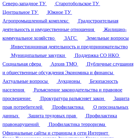
Северо-западное ТУ
Старотобольское ТУ
Центральное ТУ
Южное ТУ
Агропромышленный комплекс
Градостроительная
деятельность и имущественные отношения
Жилищно-
коммунальное хозяйство
ЗАГС
Земельные вопросы
Инвестиционная деятельность и предпринимательство
Муниципальные закупки
Поддержка СО НКО
Социальная сфера
Архив ТМО
Публичные слушания
и общественные обсуждения
Экономика и финансы
Актуальные вопросы
Аукционы
Безопасность
населения
Разъяснение законодательства и правовое
просвещение
Прокуратура разъясняет закон
Защита
прав потребителей
Профилактика
О персональных
данных
Защита трудовых прав
Профилактика
правонарушений
Профилактика терроризма
Официальные сайты и страницы в сети Интернет