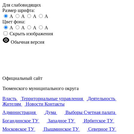
Для слабовидящих
Размер шрифта:
A
A
A
A
Цвет фона:
A
A
A
A
Скрыть изображения
Обычная версия
Официальный сайт
Тюменского муниципального округа
Власть
Территориальные управления
Деятельность
Жителям
Новости
Контакты
Администрация
Дума
Выборы
Счетная палата
Богандинское ТУ
Западное ТУ
Ирбитское ТУ
Московское ТУ
Пышминское ТУ
Северное ТУ