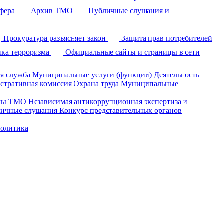
фера
Архив ТМО
Публичные слушания и
Прокуратура разъясняет закон
Защита прав потребителей
ка терроризма
Официальные сайты и страницы в сети
я служба
Муниципальные услуги (функции)
Деятельность
стративная комиссия
Охрана труда
Муниципальные
умы ТМО
Независимая антикоррупционная экспертиза и
ичные слушания
Конкурс представительных органов
политика