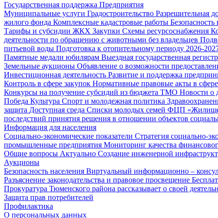
Государственная поддержка
Предприятия
Муниципальные услуги
Градостроительство
Разрешительная д
жилого фонда
Комплексные кадастровые работы
Безопасность 
Тарифы и субсидии ЖКХ
Закупки
Схемы ресурсоснабжения
К
деятельности по обращению с животными без владельцев
Подв
питьевой воды
Подготовка к отопительному периоду 2026-2027
Памятные медали юбилярам
Выездная государственная регист
Земельные аукционы
Объявление о возможности предоставлен
Инвестиционная деятельность
Развитие и поддержка предприн
Контроль в сфере закупок
Нормативные правовые акты в сфере
Конкурсы на получение субсидий из бюджета ТМО
Новости о
Победа
Культура
Спорт и молодежная политика
Здравоохранен
защита
Доступная среда
Списки молодых семей ФЦП «Жилищ
последствий принятия решения в отношении объектов социаль
Информация для населения
Социально-экономические показатели
Стратегия социально-эк
промышленные предприятия
Мониторинг качества финансово
Общие вопросы
Актуально
Создание инженерной инфраструк
Аукционы
Безопасность населения
Виртуальный информационно – консул
Разъяснение законодательства и правовое просвещение
Беспла
Прокуратура Тюменского района рассказывает о своей деятель
Защита прав потребителей
Профилактика
О персональных данных