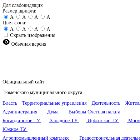
Для слабовидящих
Размер шрифта:
A
A
A
A
Цвет фона:
A
A
A
A
Скрыть изображения
Обычная версия
Официальный сайт
Тюменского муниципального округа
Власть
Территориальные управления
Деятельность
Жител
Администрация
Дума
Выборы
Счетная палата
Богандинское ТУ
Западное ТУ
Ирбитское ТУ
Моск
Южное ТУ
Агропромышленный комплекс
Градостроительная деятель