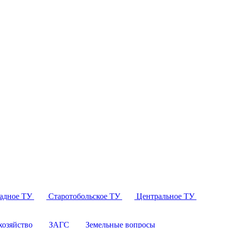
падное ТУ
Старотобольское ТУ
Центральное ТУ
озяйство
ЗАГС
Земельные вопросы