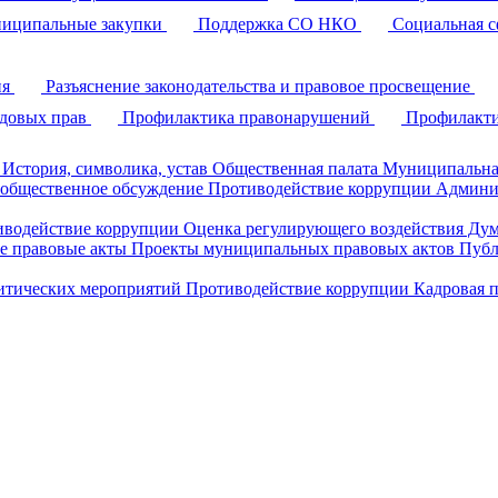
иципальные закупки
Поддержка СО НКО
Социальная с
ия
Разъяснение законодательства и правовое просвещение
удовых прав
Профилактика правонарушений
Профилакти
История, символика, устав
Общественная палата
Муниципальна
 общественное обсуждение
Противодействие коррупции
Админи
иводействие коррупции
Оценка регулирующего воздействия Д
 правовые акты
Проекты муниципальных правовых актов
Публ
литических мероприятий
Противодействие коррупции
Кадровая 