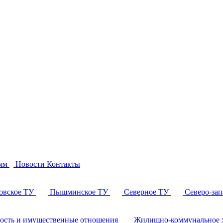
ям
Новости
Контакты
овское ТУ
Пышминское ТУ
Северное ТУ
Северо-за
ность и имущественные отношения
Жилищно-коммунальное х