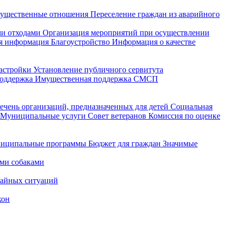
ущественные отношения
Переселение граждан из аварийного
и отходами
Организация мероприятий при осуществлении
я информация
Благоустройство
Информация о качестве
астройки
Установление публичного сервитута
поддержка
Имущественная поддержка СМСП
ечень организаций, предназначенных для детей
Социальная
Муниципальные услуги
Совет ветеранов
Комиссия по оценке
иципальные программы
Бюджет для граждан
Значимые
ми собаками
чайных ситуаций
кон