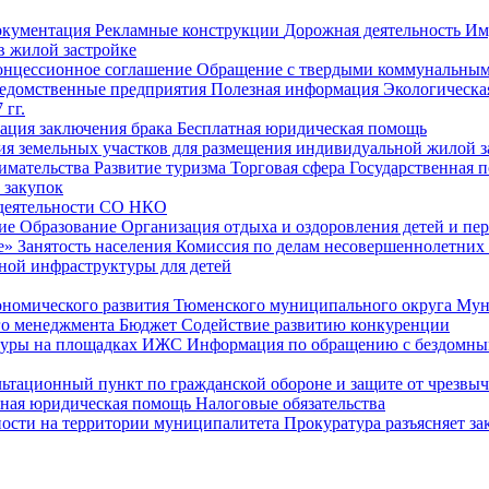
окументация
Рекламные конструкции
Дорожная деятельность
Им
в жилой застройке
онцессионное соглашение
Обращение с твердыми коммунальным
едомственные предприятия
Полезная информация
Экологическа
 гг.
рация заключения брака
Бесплатная юридическая помощь
ия земельных участков для размещения индивидуальной жилой з
имательства
Развитие туризма
Торговая сфера
Государственная 
 закупок
 деятельности СО НКО
ие
Образование
Организация отдыха и оздоровления детей и пер
е»
Занятость населения
Комиссия по делам несовершеннолетних
ной инфраструктуры для детей
ономического развития Тюменского муниципального округа
Мун
го менеджмента
Бюджет
Содействие развитию конкуренции
туры на площадках ИЖС
Информация по обращению с бездомны
ьтационный пункт по гражданской обороне и защите от чрезвы
тная юридическая помощь
Налоговые обязательства
ности на территории муниципалитета
Прокуратура разъясняет за