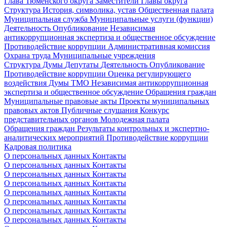
Глава Тюменского округа
Заместители Главы округа
Структура
История, символика, устав
Общественная палата
Муниципальная служба
Муниципальные услуги (функции)
Деятельность
Опубликование
Независимая
антикоррупционная экспертиза и общественное обсуждение
Противодействие коррупции
Административная комиссия
Охрана труда
Муниципальные учреждения
Структура Думы
Депутаты
Деятельность
Опубликование
Противодействие коррупции
Оценка регулирующего
воздействия Думы ТМО
Независимая антикоррупционная
экспертиза и общественное обсуждение
Обращения граждан
Муниципальные правовые акты
Проекты муниципальных
правовых актов
Публичные слушания
Конкурс
представительных органов
Молодежная палата
Обращения граждан
Результаты контрольных и экспертно-
аналитических мероприятий
Противодействие коррупции
Кадровая политика
О персональных данных
Контакты
О персональных данных
Контакты
О персональных данных
Контакты
О персональных данных
Контакты
О персональных данных
Контакты
О персональных данных
Контакты
О персональных данных
Контакты
О персональных данных
Контакты