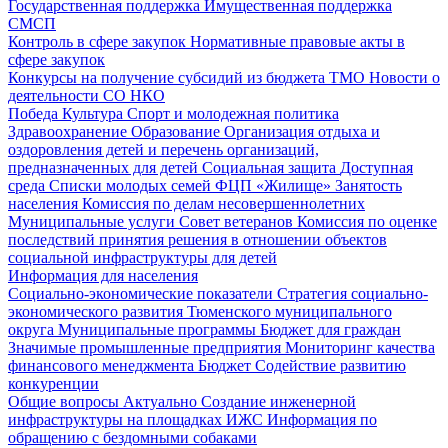
Государственная поддержка
Имущественная поддержка
СМСП
Контроль в сфере закупок
Нормативные правовые акты в
сфере закупок
Конкурсы на получение субсидий из бюджета ТМО
Новости о
деятельности СО НКО
Победа
Культура
Спорт и молодежная политика
Здравоохранение
Образование
Организация отдыха и
оздоровления детей и перечень организаций,
предназначенных для детей
Социальная защита
Доступная
среда
Списки молодых семей ФЦП «Жилище»
Занятость
населения
Комиссия по делам несовершеннолетних
Муниципальные услуги
Совет ветеранов
Комиссия по оценке
последствий принятия решения в отношении объектов
социальной инфраструктуры для детей
Информация для населения
Социально-экономические показатели
Стратегия социально-
экономического развития Тюменского муниципального
округа
Муниципальные программы
Бюджет для граждан
Значимые промышленные предприятия
Мониторинг качества
финансового менеджмента
Бюджет
Содействие развитию
конкуренции
Общие вопросы
Актуально
Создание инженерной
инфраструктуры на площадках ИЖС
Информация по
обращению с бездомными собаками