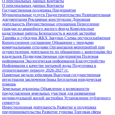
О персональных данных
Контакты
О персональных данных
Контакты
Государственная поддержка
Предприятия
Муниципальные услуги
Градостроительство
Разрешительная
документация
Рекламные конструкции
Дорожная
деятельность
Имущественные отношения
Переселение
граждан из аварийного жилого фонда
Комплексные
кадастровые работы
Безопасность в жилой застройке
Тарифы и субсидии ЖКХ
Закупки
Схемы ресурсоснабжения
Концессионное соглашение
Обращение с твердыми
коммунальными отходами
Организация мероприятий при
осуществлении деятельности по обращению с животными без
владельцев
Подведомственные предприятия
Полезная
информация
Экологическая информация
Благоустройство
Информация о качестве питьевой воды
Подготовка к
отопительному периоду 2026-2027 гг.
Памятные медали юбилярам
Выездная государственная
регистрация заключения брака
Бесплатная юридическая
помощь
Земельные аукционы
Объявление о возможности
предоставления земельных участков для размещения
индивидуальной жилой застройки
Установление публичного
сервитута
Инвестиционная деятельность
Развитие и поддержка
предпринимательства
Развитие туризма
Торговая сфера