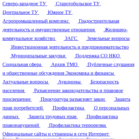
Северо-западное ТУ
Старотобольское ТУ
Центральное ТУ
Южное ТУ
Агропромышленный комплекс
Градостроительная
деятельность и имущественные отношения
Жилищно-
коммунальное хозяйство
ЗАГС
Земельные вопросы
Инвестиционная деятельность и предпринимательство
Муниципальные закупки
Поддержка СО НКО
Социальная сфера
Архив ТМО
Публичные слушания
и общественные обсуждения
Экономика и финансы
Актуальные вопросы
Аукционы
Безопасность
населения
Разъяснение законодательства и правовое
просвещение
Прокуратура разъясняет закон
Защита
прав потребителей
Профилактика
О персональных
данных
Защита трудовых прав
Профилактика
правонарушений
Профилактика терроризма
Официальные сайты и страницы в сети Интернет