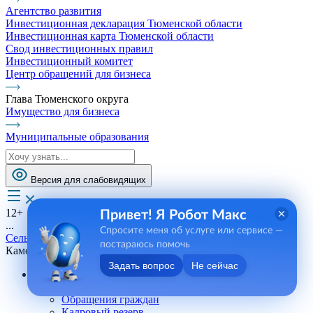
Агентство развития
Инвестиционная декларация Тюменской области
Инвестиционная карта Тюменской области
Свод инвестиционных правил
Инвестиционный комитет
Центр обращений для бизнеса
Глава Тюменского округа
Имущество для бизнеса
Муниципальные образования
Версия для слабовидящих
12+
Привет! Я Робот Макс
...
Спросите меня об услуге или сервисе —
Сельские поселения
постараюсь помочь
Каменское СП
Задать вопрос
Не сейчас
Андреевское СП
Телефоны, сотрудники
Обращения граждан
Кадровый резерв