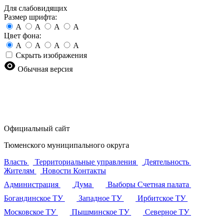
Для слабовидящих
Размер шрифта:
A
A
A
A
Цвет фона:
A
A
A
A
Скрыть изображения
Обычная версия
Официальный сайт
Тюменского муниципального округа
Власть
Территориальные управления
Деятельность
Жителям
Новости
Контакты
Администрация
Дума
Выборы
Счетная палата
Богандинское ТУ
Западное ТУ
Ирбитское ТУ
Московское ТУ
Пышминское ТУ
Северное ТУ