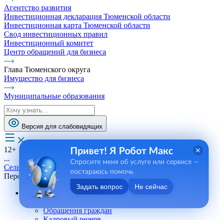
Агентство развития
Инвестиционная декларация Тюменской области
Инвестиционная карта Тюменской области
Свод инвестиционных правил
Инвестиционный комитет
Центр обращений для бизнеса
Глава Тюменского округа
Имущество для бизнеса
Муниципальные образования
Версия для слабовидящих
12+
Привет! Я Робот Макс
...
Спросите меня об услуге или сервисе —
Сельские поселения
постараюсь помочь
Переваловское СП
Задать вопрос
Не сейчас
Андреевское СП
Телефоны, сотрудники
Обращения граждан
Кадровый резерв