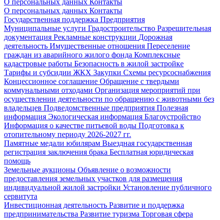
О персональных данных
Контакты
О персональных данных
Контакты
Государственная поддержка
Предприятия
Муниципальные услуги
Градостроительство
Разрешительная
документация
Рекламные конструкции
Дорожная
деятельность
Имущественные отношения
Переселение
граждан из аварийного жилого фонда
Комплексные
кадастровые работы
Безопасность в жилой застройке
Тарифы и субсидии ЖКХ
Закупки
Схемы ресурсоснабжения
Концессионное соглашение
Обращение с твердыми
коммунальными отходами
Организация мероприятий при
осуществлении деятельности по обращению с животными без
владельцев
Подведомственные предприятия
Полезная
информация
Экологическая информация
Благоустройство
Информация о качестве питьевой воды
Подготовка к
отопительному периоду 2026-2027 гг.
Памятные медали юбилярам
Выездная государственная
регистрация заключения брака
Бесплатная юридическая
помощь
Земельные аукционы
Объявление о возможности
предоставления земельных участков для размещения
индивидуальной жилой застройки
Установление публичного
сервитута
Инвестиционная деятельность
Развитие и поддержка
предпринимательства
Развитие туризма
Торговая сфера