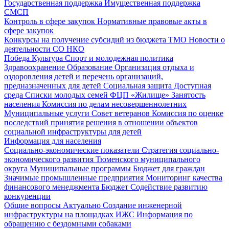
Государственная поддержка
Имущественная поддержка
СМСП
Контроль в сфере закупок
Нормативные правовые акты в
сфере закупок
Конкурсы на получение субсидий из бюджета ТМО
Новости о
деятельности СО НКО
Победа
Культура
Спорт и молодежная политика
Здравоохранение
Образование
Организация отдыха и
оздоровления детей и перечень организаций,
предназначенных для детей
Социальная защита
Доступная
среда
Списки молодых семей ФЦП «Жилище»
Занятость
населения
Комиссия по делам несовершеннолетних
Муниципальные услуги
Совет ветеранов
Комиссия по оценке
последствий принятия решения в отношении объектов
социальной инфраструктуры для детей
Информация для населения
Социально-экономические показатели
Стратегия социально-
экономического развития Тюменского муниципального
округа
Муниципальные программы
Бюджет для граждан
Значимые промышленные предприятия
Мониторинг качества
финансового менеджмента
Бюджет
Содействие развитию
конкуренции
Общие вопросы
Актуально
Создание инженерной
инфраструктуры на площадках ИЖС
Информация по
обращению с бездомными собаками