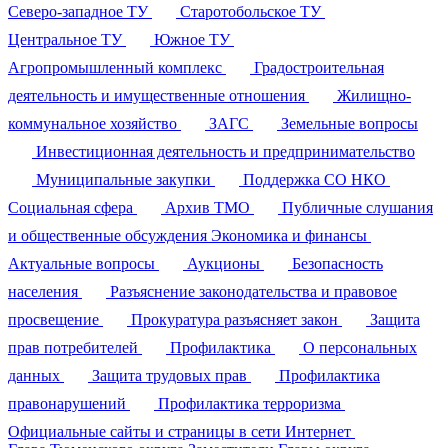
Северо-западное ТУ
Старотобольское ТУ
Центральное ТУ
Южное ТУ
Агропромышленный комплекс
Градостроительная
деятельность и имущественные отношения
Жилищно-
коммунальное хозяйство
ЗАГС
Земельные вопросы
Инвестиционная деятельность и предпринимательство
Муниципальные закупки
Поддержка СО НКО
Социальная сфера
Архив ТМО
Публичные слушания
и общественные обсуждения
Экономика и финансы
Актуальные вопросы
Аукционы
Безопасность
населения
Разъяснение законодательства и правовое
просвещение
Прокуратура разъясняет закон
Защита
прав потребителей
Профилактика
О персональных
данных
Защита трудовых прав
Профилактика
правонарушений
Профилактика терроризма
Официальные сайты и страницы в сети Интернет