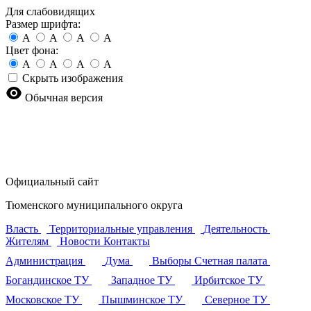
Для слабовидящих
Размер шрифта:
A
A
A
A
Цвет фона:
A
A
A
A
Скрыть изображения
Обычная версия
Официальный сайт
Тюменского муниципального округа
Власть
Территориальные управления
Деятельность
Жителям
Новости
Контакты
Администрация
Дума
Выборы
Счетная палата
Богандинское ТУ
Западное ТУ
Ирбитское ТУ
Московское ТУ
Пышминское ТУ
Северное ТУ