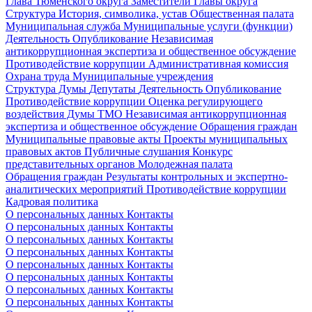
Глава Тюменского округа
Заместители Главы округа
Структура
История, символика, устав
Общественная палата
Муниципальная служба
Муниципальные услуги (функции)
Деятельность
Опубликование
Независимая
антикоррупционная экспертиза и общественное обсуждение
Противодействие коррупции
Административная комиссия
Охрана труда
Муниципальные учреждения
Структура Думы
Депутаты
Деятельность
Опубликование
Противодействие коррупции
Оценка регулирующего
воздействия Думы ТМО
Независимая антикоррупционная
экспертиза и общественное обсуждение
Обращения граждан
Муниципальные правовые акты
Проекты муниципальных
правовых актов
Публичные слушания
Конкурс
представительных органов
Молодежная палата
Обращения граждан
Результаты контрольных и экспертно-
аналитических мероприятий
Противодействие коррупции
Кадровая политика
О персональных данных
Контакты
О персональных данных
Контакты
О персональных данных
Контакты
О персональных данных
Контакты
О персональных данных
Контакты
О персональных данных
Контакты
О персональных данных
Контакты
О персональных данных
Контакты