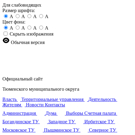
Для слабовидящих
Размер шрифта:
A
A
A
A
Цвет фона:
A
A
A
A
Скрыть изображения
Обычная версия
Официальный сайт
Тюменского муниципального округа
Власть
Территориальные управления
Деятельность
Жителям
Новости
Контакты
Администрация
Дума
Выборы
Счетная палата
Богандинское ТУ
Западное ТУ
Ирбитское ТУ
Московское ТУ
Пышминское ТУ
Северное ТУ