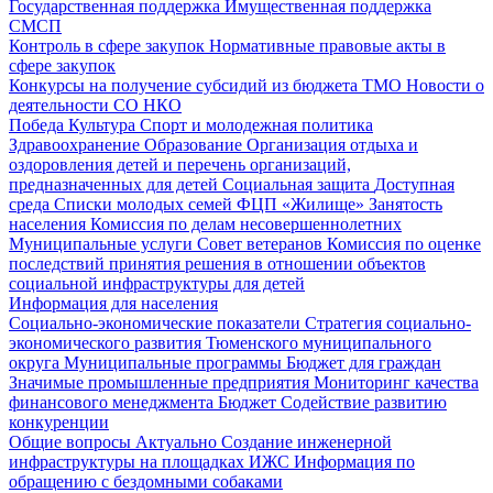
Государственная поддержка
Имущественная поддержка
СМСП
Контроль в сфере закупок
Нормативные правовые акты в
сфере закупок
Конкурсы на получение субсидий из бюджета ТМО
Новости о
деятельности СО НКО
Победа
Культура
Спорт и молодежная политика
Здравоохранение
Образование
Организация отдыха и
оздоровления детей и перечень организаций,
предназначенных для детей
Социальная защита
Доступная
среда
Списки молодых семей ФЦП «Жилище»
Занятость
населения
Комиссия по делам несовершеннолетних
Муниципальные услуги
Совет ветеранов
Комиссия по оценке
последствий принятия решения в отношении объектов
социальной инфраструктуры для детей
Информация для населения
Социально-экономические показатели
Стратегия социально-
экономического развития Тюменского муниципального
округа
Муниципальные программы
Бюджет для граждан
Значимые промышленные предприятия
Мониторинг качества
финансового менеджмента
Бюджет
Содействие развитию
конкуренции
Общие вопросы
Актуально
Создание инженерной
инфраструктуры на площадках ИЖС
Информация по
обращению с бездомными собаками