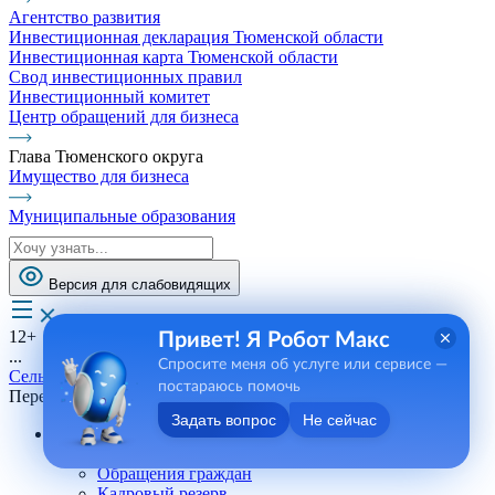
Агентство развития
Инвестиционная декларация Тюменской области
Инвестиционная карта Тюменской области
Свод инвестиционных правил
Инвестиционный комитет
Центр обращений для бизнеса
Глава Тюменского округа
Имущество для бизнеса
Муниципальные образования
Версия для слабовидящих
12+
Привет! Я Робот Макс
...
Спросите меня об услуге или сервисе —
Сельские поселения
постараюсь помочь
Переваловское СП
Задать вопрос
Не сейчас
Андреевское СП
Телефоны, сотрудники
Обращения граждан
Кадровый резерв