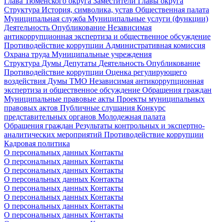
Глава Тюменского округа
Заместители Главы округа
Структура
История, символика, устав
Общественная палата
Муниципальная служба
Муниципальные услуги (функции)
Деятельность
Опубликование
Независимая
антикоррупционная экспертиза и общественное обсуждение
Противодействие коррупции
Административная комиссия
Охрана труда
Муниципальные учреждения
Структура Думы
Депутаты
Деятельность
Опубликование
Противодействие коррупции
Оценка регулирующего
воздействия Думы ТМО
Независимая антикоррупционная
экспертиза и общественное обсуждение
Обращения граждан
Муниципальные правовые акты
Проекты муниципальных
правовых актов
Публичные слушания
Конкурс
представительных органов
Молодежная палата
Обращения граждан
Результаты контрольных и экспертно-
аналитических мероприятий
Противодействие коррупции
Кадровая политика
О персональных данных
Контакты
О персональных данных
Контакты
О персональных данных
Контакты
О персональных данных
Контакты
О персональных данных
Контакты
О персональных данных
Контакты
О персональных данных
Контакты
О персональных данных
Контакты