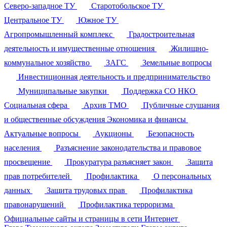
Северо-западное ТУ
Старотобольское ТУ
Центральное ТУ
Южное ТУ
Агропромышленный комплекс
Градостроительная
деятельность и имущественные отношения
Жилищно-
коммунальное хозяйство
ЗАГС
Земельные вопросы
Инвестиционная деятельность и предпринимательство
Муниципальные закупки
Поддержка СО НКО
Социальная сфера
Архив ТМО
Публичные слушания
и общественные обсуждения
Экономика и финансы
Актуальные вопросы
Аукционы
Безопасность
населения
Разъяснение законодательства и правовое
просвещение
Прокуратура разъясняет закон
Защита
прав потребителей
Профилактика
О персональных
данных
Защита трудовых прав
Профилактика
правонарушений
Профилактика терроризма
Официальные сайты и страницы в сети Интернет