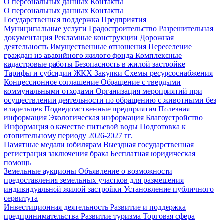
О персональных данных
Контакты
О персональных данных
Контакты
Государственная поддержка
Предприятия
Муниципальные услуги
Градостроительство
Разрешительная
документация
Рекламные конструкции
Дорожная
деятельность
Имущественные отношения
Переселение
граждан из аварийного жилого фонда
Комплексные
кадастровые работы
Безопасность в жилой застройке
Тарифы и субсидии ЖКХ
Закупки
Схемы ресурсоснабжения
Концессионное соглашение
Обращение с твердыми
коммунальными отходами
Организация мероприятий при
осуществлении деятельности по обращению с животными без
владельцев
Подведомственные предприятия
Полезная
информация
Экологическая информация
Благоустройство
Информация о качестве питьевой воды
Подготовка к
отопительному периоду 2026-2027 гг.
Памятные медали юбилярам
Выездная государственная
регистрация заключения брака
Бесплатная юридическая
помощь
Земельные аукционы
Объявление о возможности
предоставления земельных участков для размещения
индивидуальной жилой застройки
Установление публичного
сервитута
Инвестиционная деятельность
Развитие и поддержка
предпринимательства
Развитие туризма
Торговая сфера