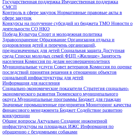
Государственная поддержка
Имущественная поддержка
СМСП
Контроль в сфере закупок
Нормативные правовые акты в
сфере закупок
Конкурсы на получение субсидий из бюджета ТМО
Новости о
деятельности СО НКО
Победа
Культура
Спорт и молодежная политика
Здравоохранение
Образование
Организация отдыха и
оздоровления детей и перечень организаций,
предназначенных для детей
Социальная защита
Доступная
среда
Списки молодых семей ФЦП «Жилище»
Занятость
населения
Комиссия по делам несовершеннолетних
Муниципальные услуги
Совет ветеранов
Комиссия по оценке
последствий принятия решения в отношении объектов
социальной инфраструктуры для детей
Информация для населения
Социально-экономические показатели
Стратегия социально-
экономического развития Тюменского муниципального
округа
Муниципальные программы
Бюджет для граждан
Значимые промышленные предприятия
Мониторинг качества
финансового менеджмента
Бюджет
Содействие развитию
конкуренции
Общие вопросы
Актуально
Создание инженерной
инфраструктуры на площадках ИЖС
Информация по
обращению с бездомными собаками