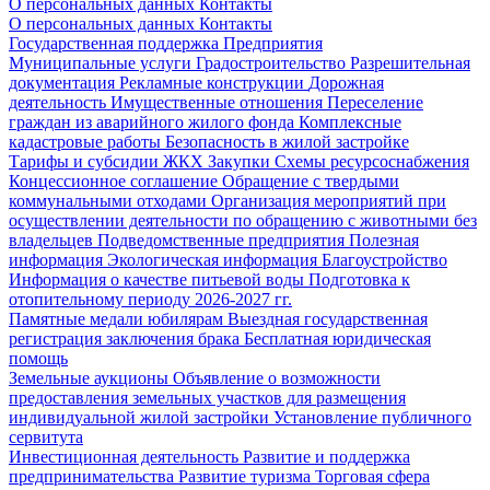
О персональных данных
Контакты
О персональных данных
Контакты
Государственная поддержка
Предприятия
Муниципальные услуги
Градостроительство
Разрешительная
документация
Рекламные конструкции
Дорожная
деятельность
Имущественные отношения
Переселение
граждан из аварийного жилого фонда
Комплексные
кадастровые работы
Безопасность в жилой застройке
Тарифы и субсидии ЖКХ
Закупки
Схемы ресурсоснабжения
Концессионное соглашение
Обращение с твердыми
коммунальными отходами
Организация мероприятий при
осуществлении деятельности по обращению с животными без
владельцев
Подведомственные предприятия
Полезная
информация
Экологическая информация
Благоустройство
Информация о качестве питьевой воды
Подготовка к
отопительному периоду 2026-2027 гг.
Памятные медали юбилярам
Выездная государственная
регистрация заключения брака
Бесплатная юридическая
помощь
Земельные аукционы
Объявление о возможности
предоставления земельных участков для размещения
индивидуальной жилой застройки
Установление публичного
сервитута
Инвестиционная деятельность
Развитие и поддержка
предпринимательства
Развитие туризма
Торговая сфера