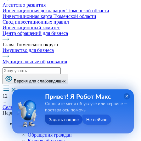
Агентство развития
Инвестиционная декларация Тюменской области
Инвестиционная карта Тюменской области
Свод инвестиционных правил
Инвестиционный комитет
Центр обращений для бизнеса
Глава Тюменского округа
Имущество для бизнеса
Муниципальные образования
Версия для слабовидящих
12+
Привет! Я Робот Макс
...
Спросите меня об услуге или сервисе —
Сельские поселения
постараюсь помочь
Наримановское СП
Задать вопрос
Не сейчас
Андреевское СП
Телефоны, сотрудники
Обращения граждан
Кадровый резерв