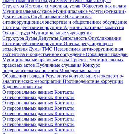
Глава Тюменского округа
Заместители Главы округа
Структура
История, символика, устав
Общественная палата
Муниципальная служба
Муниципальные услуги (функции)
Деятельность
Опубликование
Независимая
антикоррупционная экспертиза и общественное обсуждение
Противодействие коррупции
Административная комиссия
Охрана труда
Муниципальные учреждения
Структура Думы
Депутаты
Деятельность
Опубликование
Противодействие коррупции
Оценка регулирующего
воздействия Думы ТМО
Независимая антикоррупционная
экспертиза и общественное обсуждение
Обращения граждан
Муниципальные правовые акты
Проекты муниципальных
правовых актов
Публичные слушания
Конкурс
представительных органов
Молодежная палата
Обращения граждан
Результаты контрольных и экспертно-
аналитических мероприятий
Противодействие коррупции
Кадровая политика
О персональных данных
Контакты
О персональных данных
Контакты
О персональных данных
Контакты
О персональных данных
Контакты
О персональных данных
Контакты
О персональных данных
Контакты
О персональных данных
Контакты
О персональных данных
Контакты