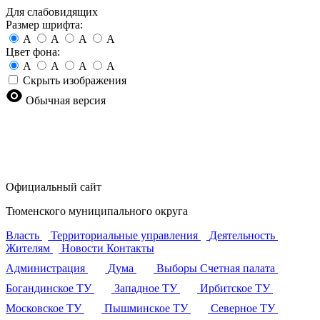
Для слабовидящих
Размер шрифта:
A
A
A
A
Цвет фона:
A
A
A
A
Скрыть изображения
Обычная версия
Официальный сайт
Тюменского муниципального округа
Власть
Территориальные управления
Деятельность
Жителям
Новости
Контакты
Администрация
Дума
Выборы
Счетная палата
Богандинское ТУ
Западное ТУ
Ирбитское ТУ
Московское ТУ
Пышминское ТУ
Северное ТУ