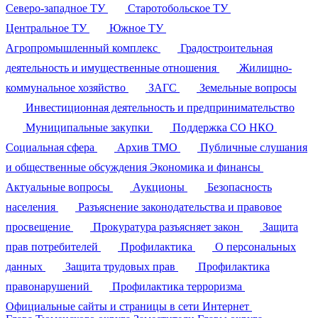
Северо-западное ТУ
Старотобольское ТУ
Центральное ТУ
Южное ТУ
Агропромышленный комплекс
Градостроительная
деятельность и имущественные отношения
Жилищно-
коммунальное хозяйство
ЗАГС
Земельные вопросы
Инвестиционная деятельность и предпринимательство
Муниципальные закупки
Поддержка СО НКО
Социальная сфера
Архив ТМО
Публичные слушания
и общественные обсуждения
Экономика и финансы
Актуальные вопросы
Аукционы
Безопасность
населения
Разъяснение законодательства и правовое
просвещение
Прокуратура разъясняет закон
Защита
прав потребителей
Профилактика
О персональных
данных
Защита трудовых прав
Профилактика
правонарушений
Профилактика терроризма
Официальные сайты и страницы в сети Интернет