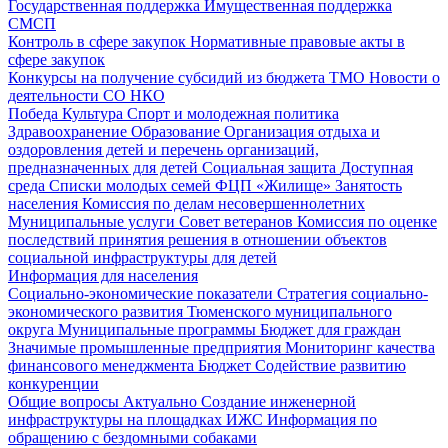
Государственная поддержка
Имущественная поддержка
СМСП
Контроль в сфере закупок
Нормативные правовые акты в
сфере закупок
Конкурсы на получение субсидий из бюджета ТМО
Новости о
деятельности СО НКО
Победа
Культура
Спорт и молодежная политика
Здравоохранение
Образование
Организация отдыха и
оздоровления детей и перечень организаций,
предназначенных для детей
Социальная защита
Доступная
среда
Списки молодых семей ФЦП «Жилище»
Занятость
населения
Комиссия по делам несовершеннолетних
Муниципальные услуги
Совет ветеранов
Комиссия по оценке
последствий принятия решения в отношении объектов
социальной инфраструктуры для детей
Информация для населения
Социально-экономические показатели
Стратегия социально-
экономического развития Тюменского муниципального
округа
Муниципальные программы
Бюджет для граждан
Значимые промышленные предприятия
Мониторинг качества
финансового менеджмента
Бюджет
Содействие развитию
конкуренции
Общие вопросы
Актуально
Создание инженерной
инфраструктуры на площадках ИЖС
Информация по
обращению с бездомными собаками