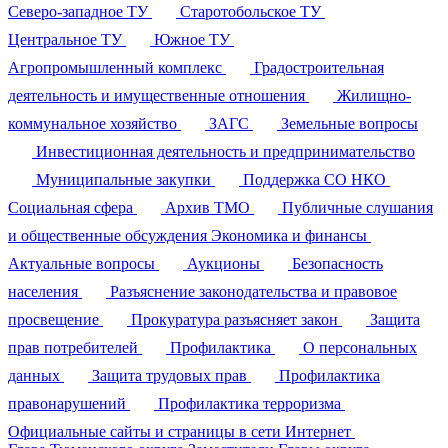
Северо-западное ТУ
Старотобольское ТУ
Центральное ТУ
Южное ТУ
Агропромышленный комплекс
Градостроительная
деятельность и имущественные отношения
Жилищно-
коммунальное хозяйство
ЗАГС
Земельные вопросы
Инвестиционная деятельность и предпринимательство
Муниципальные закупки
Поддержка СО НКО
Социальная сфера
Архив ТМО
Публичные слушания
и общественные обсуждения
Экономика и финансы
Актуальные вопросы
Аукционы
Безопасность
населения
Разъяснение законодательства и правовое
просвещение
Прокуратура разъясняет закон
Защита
прав потребителей
Профилактика
О персональных
данных
Защита трудовых прав
Профилактика
правонарушений
Профилактика терроризма
Официальные сайты и страницы в сети Интернет