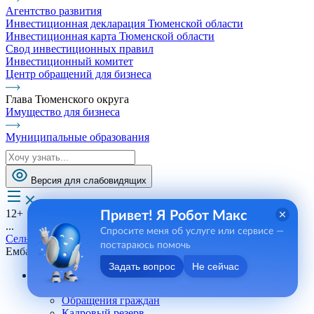
Агентство развития
Инвестиционная декларация Тюменской области
Инвестиционная карта Тюменской области
Свод инвестиционных правил
Инвестиционный комитет
Центр обращений для бизнеса
Глава Тюменского округа
Имущество для бизнеса
Муниципальные образования
Версия для слабовидящих
12+
Привет! Я Робот Макс
...
Спросите меня об услуге или сервисе —
Сельские поселения
постараюсь помочь
Ембаевское СП
Задать вопрос
Не сейчас
Андреевское СП
Телефоны, сотрудники
Обращения граждан
Кадровый резерв