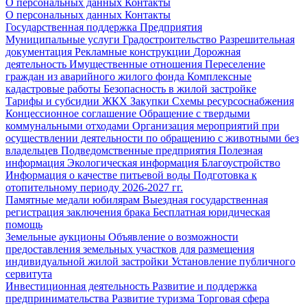
О персональных данных
Контакты
О персональных данных
Контакты
Государственная поддержка
Предприятия
Муниципальные услуги
Градостроительство
Разрешительная
документация
Рекламные конструкции
Дорожная
деятельность
Имущественные отношения
Переселение
граждан из аварийного жилого фонда
Комплексные
кадастровые работы
Безопасность в жилой застройке
Тарифы и субсидии ЖКХ
Закупки
Схемы ресурсоснабжения
Концессионное соглашение
Обращение с твердыми
коммунальными отходами
Организация мероприятий при
осуществлении деятельности по обращению с животными без
владельцев
Подведомственные предприятия
Полезная
информация
Экологическая информация
Благоустройство
Информация о качестве питьевой воды
Подготовка к
отопительному периоду 2026-2027 гг.
Памятные медали юбилярам
Выездная государственная
регистрация заключения брака
Бесплатная юридическая
помощь
Земельные аукционы
Объявление о возможности
предоставления земельных участков для размещения
индивидуальной жилой застройки
Установление публичного
сервитута
Инвестиционная деятельность
Развитие и поддержка
предпринимательства
Развитие туризма
Торговая сфера