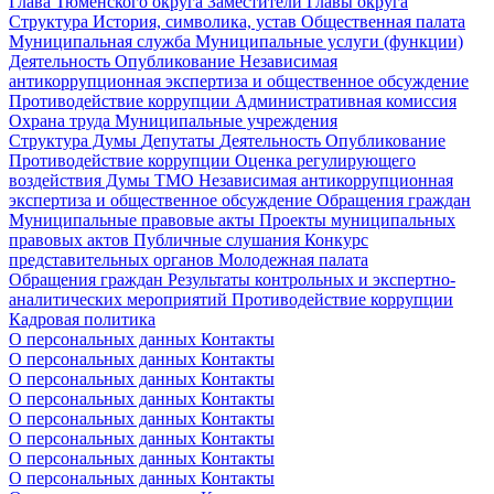
Глава Тюменского округа
Заместители Главы округа
Структура
История, символика, устав
Общественная палата
Муниципальная служба
Муниципальные услуги (функции)
Деятельность
Опубликование
Независимая
антикоррупционная экспертиза и общественное обсуждение
Противодействие коррупции
Административная комиссия
Охрана труда
Муниципальные учреждения
Структура Думы
Депутаты
Деятельность
Опубликование
Противодействие коррупции
Оценка регулирующего
воздействия Думы ТМО
Независимая антикоррупционная
экспертиза и общественное обсуждение
Обращения граждан
Муниципальные правовые акты
Проекты муниципальных
правовых актов
Публичные слушания
Конкурс
представительных органов
Молодежная палата
Обращения граждан
Результаты контрольных и экспертно-
аналитических мероприятий
Противодействие коррупции
Кадровая политика
О персональных данных
Контакты
О персональных данных
Контакты
О персональных данных
Контакты
О персональных данных
Контакты
О персональных данных
Контакты
О персональных данных
Контакты
О персональных данных
Контакты
О персональных данных
Контакты