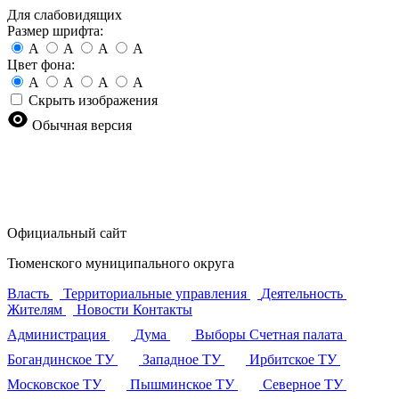
Для слабовидящих
Размер шрифта:
A
A
A
A
Цвет фона:
A
A
A
A
Скрыть изображения
Обычная версия
Официальный сайт
Тюменского муниципального округа
Власть
Территориальные управления
Деятельность
Жителям
Новости
Контакты
Администрация
Дума
Выборы
Счетная палата
Богандинское ТУ
Западное ТУ
Ирбитское ТУ
Московское ТУ
Пышминское ТУ
Северное ТУ