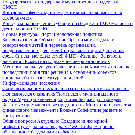
Государственная поддержка
Имущественная поддержка
СМСП
Контроль в сфере закупок
Нормативные правовые акты в
сфере закупок
Конкурсы на получение субсидий из бюджета ТМО
Новости о
деятельности СО НКО
Победа
Культура
Спорт и молодежная политика
Здравоохранение
Образование
Организация отдыха и
оздоровления детей и перечень организаций,
предназначенных для детей
Социальная защита
Доступная
среда
Списки молодых семей ФЦП «Жилище»
Занятость
населения
Комиссия по делам несовершеннолетних
Муниципальные услуги
Совет ветеранов
Комиссия по оценке
последствий принятия решения в отношении объектов
социальной инфраструктуры для детей
Информация для населения
Социально-экономические показатели
Стратегия социально-
экономического развития Тюменского муниципального
округа
Муниципальные программы
Бюджет для граждан
Значимые промышленные предприятия
Мониторинг качества
финансового менеджмента
Бюджет
Содействие развитию
конкуренции
Общие вопросы
Актуально
Создание инженерной
инфраструктуры на площадках ИЖС
Информация по
обращению с бездомными собаками