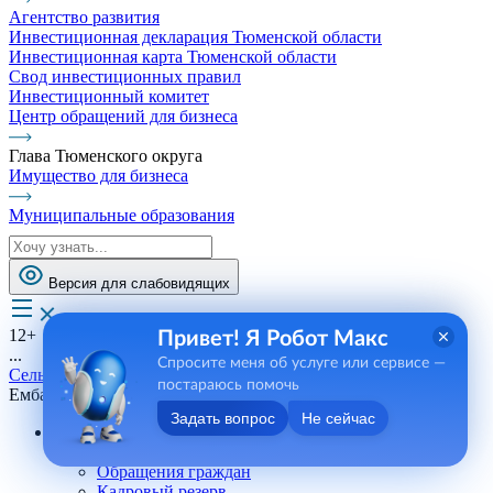
Агентство развития
Инвестиционная декларация Тюменской области
Инвестиционная карта Тюменской области
Свод инвестиционных правил
Инвестиционный комитет
Центр обращений для бизнеса
Глава Тюменского округа
Имущество для бизнеса
Муниципальные образования
Версия для слабовидящих
12+
Привет! Я Робот Макс
...
Спросите меня об услуге или сервисе —
Сельские поселения
постараюсь помочь
Ембаевское СП
Задать вопрос
Не сейчас
Андреевское СП
Телефоны, сотрудники
Обращения граждан
Кадровый резерв