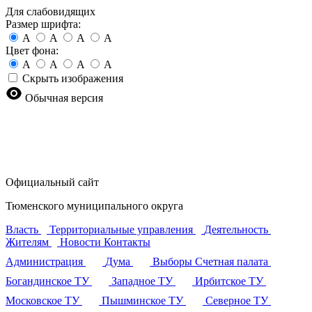
Для слабовидящих
Размер шрифта:
A
A
A
A
Цвет фона:
A
A
A
A
Скрыть изображения
Обычная версия
Официальный сайт
Тюменского муниципального округа
Власть
Территориальные управления
Деятельность
Жителям
Новости
Контакты
Администрация
Дума
Выборы
Счетная палата
Богандинское ТУ
Западное ТУ
Ирбитское ТУ
Московское ТУ
Пышминское ТУ
Северное ТУ