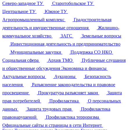
Северо-западное ТУ
Старотобольское ТУ
Центральное ТУ
Южное ТУ
Агропромышленный комплекс
Градостроительная
деятельность и имущественные отношения
Жилищно-
коммунальное хозяйство
ЗАГС
Земельные вопросы
Инвестиционная деятельность и предпринимательство
Муниципальные закупки
Поддержка СО НКО
Социальная сфера
Архив ТМО
Публичные слушания
и общественные обсуждения
Экономика и финансы
Актуальные вопросы
Аукционы
Безопасность
населения
Разъяснение законодательства и правовое
просвещение
Прокуратура разъясняет закон
Защита
прав потребителей
Профилактика
О персональных
данных
Защита трудовых прав
Профилактика
правонарушений
Профилактика терроризма
Официальные сайты и страницы в сети Интернет