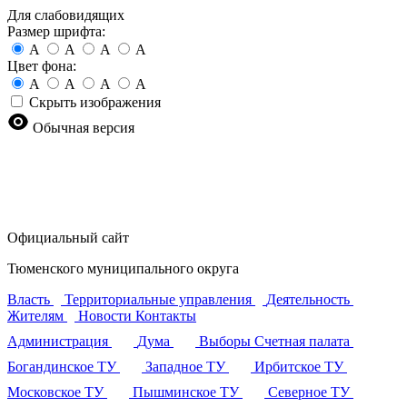
Для слабовидящих
Размер шрифта:
A
A
A
A
Цвет фона:
A
A
A
A
Скрыть изображения
Обычная версия
Официальный сайт
Тюменского муниципального округа
Власть
Территориальные управления
Деятельность
Жителям
Новости
Контакты
Администрация
Дума
Выборы
Счетная палата
Богандинское ТУ
Западное ТУ
Ирбитское ТУ
Московское ТУ
Пышминское ТУ
Северное ТУ