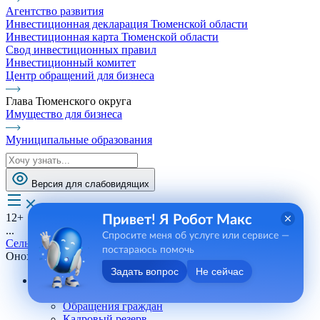
Агентство развития
Инвестиционная декларация Тюменской области
Инвестиционная карта Тюменской области
Свод инвестиционных правил
Инвестиционный комитет
Центр обращений для бизнеса
Глава Тюменского округа
Имущество для бизнеса
Муниципальные образования
Версия для слабовидящих
12+
Привет! Я Робот Макс
...
Спросите меня об услуге или сервисе —
Сельские поселения
постараюсь помочь
Онохинское СП
Задать вопрос
Не сейчас
Андреевское СП
Телефоны, сотрудники
Обращения граждан
Кадровый резерв