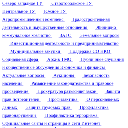
Северо-западное ТУ
Старотобольское ТУ
Центральное ТУ
Южное ТУ
Агропромышленный комплекс
Градостроительная
деятельность и имущественные отношения
Жилищно-
коммунальное хозяйство
ЗАГС
Земельные вопросы
Инвестиционная деятельность и предпринимательство
Муниципальные закупки
Поддержка СО НКО
Социальная сфера
Архив ТМО
Публичные слушания
и общественные обсуждения
Экономика и финансы
Актуальные вопросы
Аукционы
Безопасность
населения
Разъяснение законодательства и правовое
просвещение
Прокуратура разъясняет закон
Защита
прав потребителей
Профилактика
О персональных
данных
Защита трудовых прав
Профилактика
правонарушений
Профилактика терроризма
Официальные сайты и страницы в сети Интернет