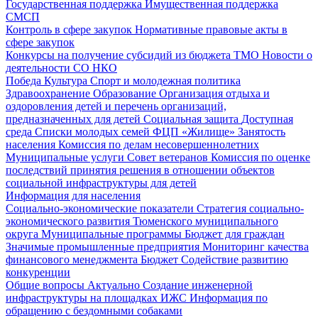
Государственная поддержка
Имущественная поддержка
СМСП
Контроль в сфере закупок
Нормативные правовые акты в
сфере закупок
Конкурсы на получение субсидий из бюджета ТМО
Новости о
деятельности СО НКО
Победа
Культура
Спорт и молодежная политика
Здравоохранение
Образование
Организация отдыха и
оздоровления детей и перечень организаций,
предназначенных для детей
Социальная защита
Доступная
среда
Списки молодых семей ФЦП «Жилище»
Занятость
населения
Комиссия по делам несовершеннолетних
Муниципальные услуги
Совет ветеранов
Комиссия по оценке
последствий принятия решения в отношении объектов
социальной инфраструктуры для детей
Информация для населения
Социально-экономические показатели
Стратегия социально-
экономического развития Тюменского муниципального
округа
Муниципальные программы
Бюджет для граждан
Значимые промышленные предприятия
Мониторинг качества
финансового менеджмента
Бюджет
Содействие развитию
конкуренции
Общие вопросы
Актуально
Создание инженерной
инфраструктуры на площадках ИЖС
Информация по
обращению с бездомными собаками