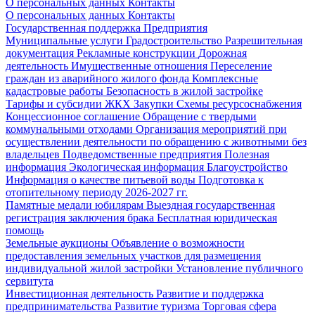
О персональных данных
Контакты
О персональных данных
Контакты
Государственная поддержка
Предприятия
Муниципальные услуги
Градостроительство
Разрешительная
документация
Рекламные конструкции
Дорожная
деятельность
Имущественные отношения
Переселение
граждан из аварийного жилого фонда
Комплексные
кадастровые работы
Безопасность в жилой застройке
Тарифы и субсидии ЖКХ
Закупки
Схемы ресурсоснабжения
Концессионное соглашение
Обращение с твердыми
коммунальными отходами
Организация мероприятий при
осуществлении деятельности по обращению с животными без
владельцев
Подведомственные предприятия
Полезная
информация
Экологическая информация
Благоустройство
Информация о качестве питьевой воды
Подготовка к
отопительному периоду 2026-2027 гг.
Памятные медали юбилярам
Выездная государственная
регистрация заключения брака
Бесплатная юридическая
помощь
Земельные аукционы
Объявление о возможности
предоставления земельных участков для размещения
индивидуальной жилой застройки
Установление публичного
сервитута
Инвестиционная деятельность
Развитие и поддержка
предпринимательства
Развитие туризма
Торговая сфера