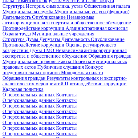
Глава Тюменского округа
Заместители Главы округа
Структура
История, символика, устав
Общественная палата
Муниципальная служба
Муниципальные услуги (функции)
Деятельность
Опубликование
Независимая
антикоррупционная экспертиза и общественное обсуждение
Противодействие коррупции
Административная комиссия
Охрана труда
Муниципальные учреждения
Структура Думы
Депутаты
Деятельность
Опубликование
Противодействие коррупции
Оценка регулирующего
воздействия Думы ТМО
Независимая антикоррупционная
экспертиза и общественное обсуждение
Обращения граждан
Муниципальные правовые акты
Проекты муниципальных
правовых актов
Публичные слушания
Конкурс
представительных органов
Молодежная палата
Обращения граждан
Результаты контрольных и экспертно-
аналитических мероприятий
Противодействие коррупции
Кадровая политика
О персональных данных
Контакты
О персональных данных
Контакты
О персональных данных
Контакты
О персональных данных
Контакты
О персональных данных
Контакты
О персональных данных
Контакты
О персональных данных
Контакты
О персональных данных
Контакты