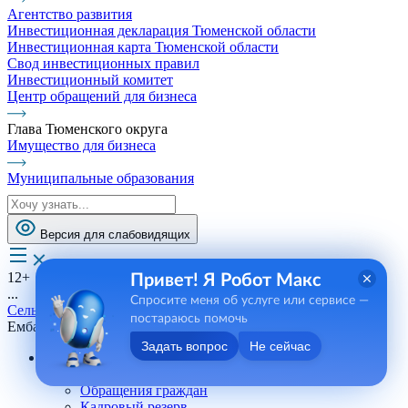
Агентство развития
Инвестиционная декларация Тюменской области
Инвестиционная карта Тюменской области
Свод инвестиционных правил
Инвестиционный комитет
Центр обращений для бизнеса
Глава Тюменского округа
Имущество для бизнеса
Муниципальные образования
Версия для слабовидящих
12+
Привет! Я Робот Макс
...
Спросите меня об услуге или сервисе —
Сельские поселения
постараюсь помочь
Ембаевское СП
Задать вопрос
Не сейчас
Андреевское СП
Телефоны, сотрудники
Обращения граждан
Кадровый резерв