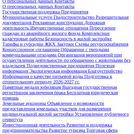
О персональных данных
Контакты
О персональных данных
Контакты
Государственная поддержка
Предприятия
Муниципальные услуги
Градостроительство
Разрешительная
документация
Рекламные конструкции
Дорожная
деятельность
Имущественные отношения
Переселение
граждан из аварийного жилого фонда
Комплексные
кадастровые работы
Безопасность в жилой застройке
Тарифы и субсидии ЖКХ
Закупки
Схемы ресурсоснабжения
Концессионное соглашение
Обращение с твердыми
коммунальными отходами
Организация мероприятий при
осуществлении деятельности по обращению с животными без
владельцев
Подведомственные предприятия
Полезная
информация
Экологическая информация
Благоустройство
Информация о качестве питьевой воды
Подготовка к
отопительному периоду 2026-2027 гг.
Памятные медали юбилярам
Выездная государственная
регистрация заключения брака
Бесплатная юридическая
помощь
Земельные аукционы
Объявление о возможности
предоставления земельных участков для размещения
индивидуальной жилой застройки
Установление публичного
сервитута
Инвестиционная деятельность
Развитие и поддержка
предпринимательства
Развитие туризма
Торговая сфера