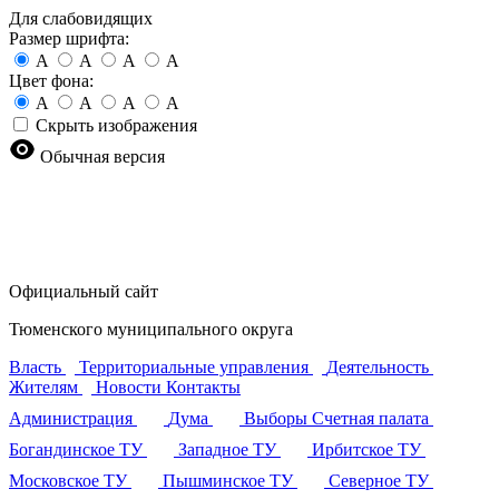
Для слабовидящих
Размер шрифта:
A
A
A
A
Цвет фона:
A
A
A
A
Скрыть изображения
Обычная версия
Официальный сайт
Тюменского муниципального округа
Власть
Территориальные управления
Деятельность
Жителям
Новости
Контакты
Администрация
Дума
Выборы
Счетная палата
Богандинское ТУ
Западное ТУ
Ирбитское ТУ
Московское ТУ
Пышминское ТУ
Северное ТУ