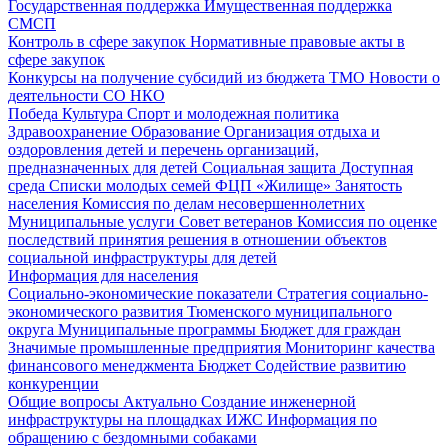
Государственная поддержка
Имущественная поддержка
СМСП
Контроль в сфере закупок
Нормативные правовые акты в
сфере закупок
Конкурсы на получение субсидий из бюджета ТМО
Новости о
деятельности СО НКО
Победа
Культура
Спорт и молодежная политика
Здравоохранение
Образование
Организация отдыха и
оздоровления детей и перечень организаций,
предназначенных для детей
Социальная защита
Доступная
среда
Списки молодых семей ФЦП «Жилище»
Занятость
населения
Комиссия по делам несовершеннолетних
Муниципальные услуги
Совет ветеранов
Комиссия по оценке
последствий принятия решения в отношении объектов
социальной инфраструктуры для детей
Информация для населения
Социально-экономические показатели
Стратегия социально-
экономического развития Тюменского муниципального
округа
Муниципальные программы
Бюджет для граждан
Значимые промышленные предприятия
Мониторинг качества
финансового менеджмента
Бюджет
Содействие развитию
конкуренции
Общие вопросы
Актуально
Создание инженерной
инфраструктуры на площадках ИЖС
Информация по
обращению с бездомными собаками