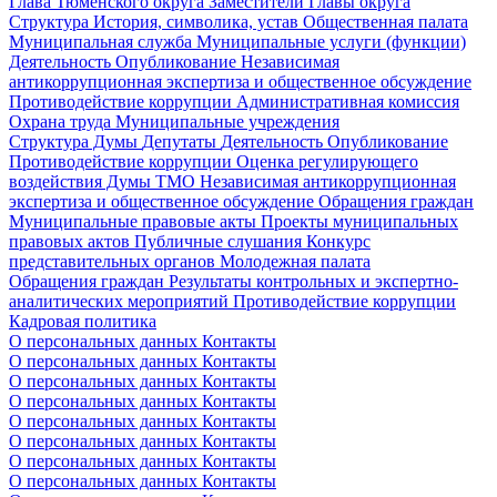
Глава Тюменского округа
Заместители Главы округа
Структура
История, символика, устав
Общественная палата
Муниципальная служба
Муниципальные услуги (функции)
Деятельность
Опубликование
Независимая
антикоррупционная экспертиза и общественное обсуждение
Противодействие коррупции
Административная комиссия
Охрана труда
Муниципальные учреждения
Структура Думы
Депутаты
Деятельность
Опубликование
Противодействие коррупции
Оценка регулирующего
воздействия Думы ТМО
Независимая антикоррупционная
экспертиза и общественное обсуждение
Обращения граждан
Муниципальные правовые акты
Проекты муниципальных
правовых актов
Публичные слушания
Конкурс
представительных органов
Молодежная палата
Обращения граждан
Результаты контрольных и экспертно-
аналитических мероприятий
Противодействие коррупции
Кадровая политика
О персональных данных
Контакты
О персональных данных
Контакты
О персональных данных
Контакты
О персональных данных
Контакты
О персональных данных
Контакты
О персональных данных
Контакты
О персональных данных
Контакты
О персональных данных
Контакты