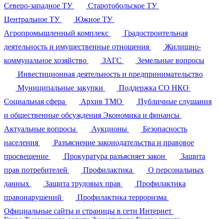
Северо-западное ТУ
Старотобольское ТУ
Центральное ТУ
Южное ТУ
Агропромышленный комплекс
Градостроительная
деятельность и имущественные отношения
Жилищно-
коммунальное хозяйство
ЗАГС
Земельные вопросы
Инвестиционная деятельность и предпринимательство
Муниципальные закупки
Поддержка СО НКО
Социальная сфера
Архив ТМО
Публичные слушания
и общественные обсуждения
Экономика и финансы
Актуальные вопросы
Аукционы
Безопасность
населения
Разъяснение законодательства и правовое
просвещение
Прокуратура разъясняет закон
Защита
прав потребителей
Профилактика
О персональных
данных
Защита трудовых прав
Профилактика
правонарушений
Профилактика терроризма
Официальные сайты и страницы в сети Интернет