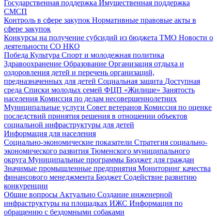
Государственная поддержка
Имущественная поддержка
СМСП
Контроль в сфере закупок
Нормативные правовые акты в
сфере закупок
Конкурсы на получение субсидий из бюджета ТМО
Новости о
деятельности СО НКО
Победа
Культура
Спорт и молодежная политика
Здравоохранение
Образование
Организация отдыха и
оздоровления детей и перечень организаций,
предназначенных для детей
Социальная защита
Доступная
среда
Списки молодых семей ФЦП «Жилище»
Занятость
населения
Комиссия по делам несовершеннолетних
Муниципальные услуги
Совет ветеранов
Комиссия по оценке
последствий принятия решения в отношении объектов
социальной инфраструктуры для детей
Информация для населения
Социально-экономические показатели
Стратегия социально-
экономического развития Тюменского муниципального
округа
Муниципальные программы
Бюджет для граждан
Значимые промышленные предприятия
Мониторинг качества
финансового менеджмента
Бюджет
Содействие развитию
конкуренции
Общие вопросы
Актуально
Создание инженерной
инфраструктуры на площадках ИЖС
Информация по
обращению с бездомными собаками