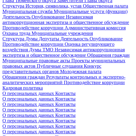
Глава Тюменского округа
Заместители Главы округа
Структура
История, символика, устав
Общественная палата
Муниципальная служба
Муниципальные услуги (функции)
Деятельность
Опубликование
Независимая
антикоррупционная экспертиза и общественное обсуждение
Противодействие коррупции
Административная комиссия
Охрана труда
Муниципальные учреждения
Структура Думы
Депутаты
Деятельность
Опубликование
Противодействие коррупции
Оценка регулирующего
воздействия Думы ТМО
Независимая антикоррупционная
экспертиза и общественное обсуждение
Обращения граждан
Муниципальные правовые акты
Проекты муниципальных
правовых актов
Публичные слушания
Конкурс
представительных органов
Молодежная палата
Обращения граждан
Результаты контрольных и экспертно-
аналитических мероприятий
Противодействие коррупции
Кадровая политика
О персональных данных
Контакты
О персональных данных
Контакты
О персональных данных
Контакты
О персональных данных
Контакты
О персональных данных
Контакты
О персональных данных
Контакты
О персональных данных
Контакты
О персональных данных
Контакты