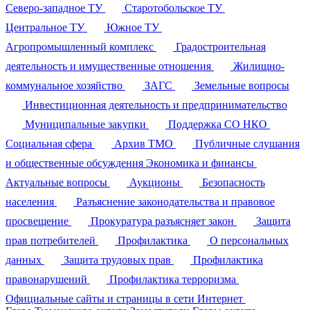
Северо-западное ТУ
Старотобольское ТУ
Центральное ТУ
Южное ТУ
Агропромышленный комплекс
Градостроительная
деятельность и имущественные отношения
Жилищно-
коммунальное хозяйство
ЗАГС
Земельные вопросы
Инвестиционная деятельность и предпринимательство
Муниципальные закупки
Поддержка СО НКО
Социальная сфера
Архив ТМО
Публичные слушания
и общественные обсуждения
Экономика и финансы
Актуальные вопросы
Аукционы
Безопасность
населения
Разъяснение законодательства и правовое
просвещение
Прокуратура разъясняет закон
Защита
прав потребителей
Профилактика
О персональных
данных
Защита трудовых прав
Профилактика
правонарушений
Профилактика терроризма
Официальные сайты и страницы в сети Интернет