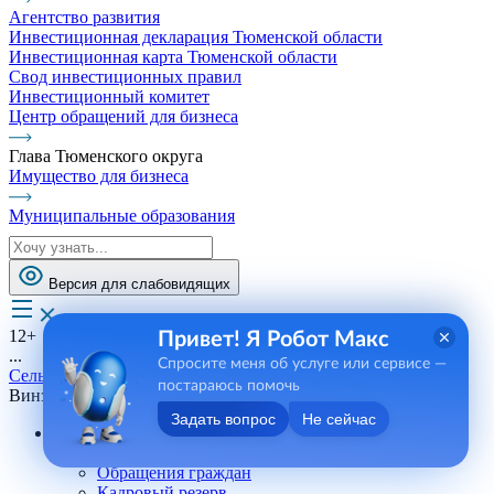
Агентство развития
Инвестиционная декларация Тюменской области
Инвестиционная карта Тюменской области
Свод инвестиционных правил
Инвестиционный комитет
Центр обращений для бизнеса
Глава Тюменского округа
Имущество для бизнеса
Муниципальные образования
Версия для слабовидящих
12+
Привет! Я Робот Макс
...
Спросите меня об услуге или сервисе —
Сельские поселения
постараюсь помочь
Винзилинское СП
Задать вопрос
Не сейчас
Андреевское СП
Телефоны, сотрудники
Обращения граждан
Кадровый резерв