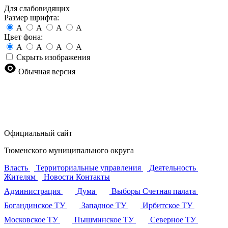
Для слабовидящих
Размер шрифта:
A
A
A
A
Цвет фона:
A
A
A
A
Скрыть изображения
Обычная версия
Официальный сайт
Тюменского муниципального округа
Власть
Территориальные управления
Деятельность
Жителям
Новости
Контакты
Администрация
Дума
Выборы
Счетная палата
Богандинское ТУ
Западное ТУ
Ирбитское ТУ
Московское ТУ
Пышминское ТУ
Северное ТУ