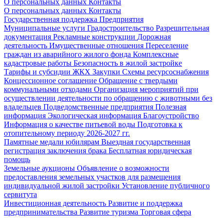
О персональных данных
Контакты
О персональных данных
Контакты
Государственная поддержка
Предприятия
Муниципальные услуги
Градостроительство
Разрешительная
документация
Рекламные конструкции
Дорожная
деятельность
Имущественные отношения
Переселение
граждан из аварийного жилого фонда
Комплексные
кадастровые работы
Безопасность в жилой застройке
Тарифы и субсидии ЖКХ
Закупки
Схемы ресурсоснабжения
Концессионное соглашение
Обращение с твердыми
коммунальными отходами
Организация мероприятий при
осуществлении деятельности по обращению с животными без
владельцев
Подведомственные предприятия
Полезная
информация
Экологическая информация
Благоустройство
Информация о качестве питьевой воды
Подготовка к
отопительному периоду 2026-2027 гг.
Памятные медали юбилярам
Выездная государственная
регистрация заключения брака
Бесплатная юридическая
помощь
Земельные аукционы
Объявление о возможности
предоставления земельных участков для размещения
индивидуальной жилой застройки
Установление публичного
сервитута
Инвестиционная деятельность
Развитие и поддержка
предпринимательства
Развитие туризма
Торговая сфера