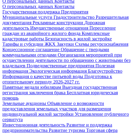
О персональных данных
Контакты
О персональных данных
Контакты
Государственная поддержка
Предприятия
Муниципальные услуги
Градостроительство
Разрешительная
документация
Рекламные конструкции
Дорожная
деятельность
Имущественные отношения
Переселение
граждан из аварийного жилого фонда
Комплексные
кадастровые работы
Безопасность в жилой застройке
Тарифы и субсидии ЖКХ
Закупки
Схемы ресурсоснабжения
Концессионное соглашение
Обращение с твердыми
коммунальными отходами
Организация мероприятий при
осуществлении деятельности по обращению с животными без
владельцев
Подведомственные предприятия
Полезная
информация
Экологическая информация
Благоустройство
Информация о качестве питьевой воды
Подготовка к
отопительному периоду 2026-2027 гг.
Памятные медали юбилярам
Выездная государственная
регистрация заключения брака
Бесплатная юридическая
помощь
Земельные аукционы
Объявление о возможности
предоставления земельных участков для размещения
индивидуальной жилой застройки
Установление публичного
сервитута
Инвестиционная деятельность
Развитие и поддержка
предпринимательства
Развитие туризма
Торговая сфера