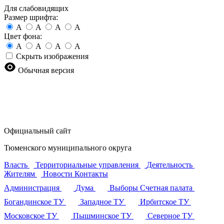
Для слабовидящих
Размер шрифта:
A
A
A
A
Цвет фона:
A
A
A
A
Скрыть изображения
Обычная версия
Официальный сайт
Тюменского муниципального округа
Власть
Территориальные управления
Деятельность
Жителям
Новости
Контакты
Администрация
Дума
Выборы
Счетная палата
Богандинское ТУ
Западное ТУ
Ирбитское ТУ
Московское ТУ
Пышминское ТУ
Северное ТУ