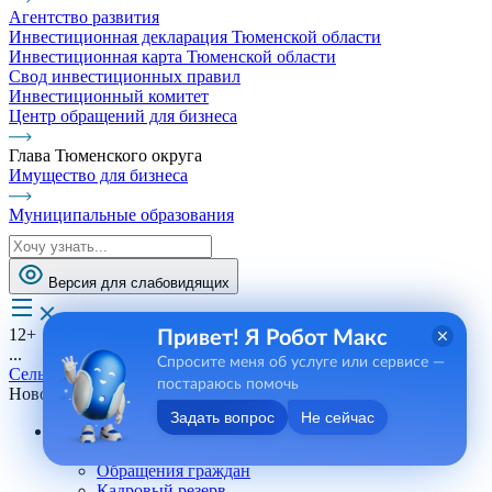
Агентство развития
Инвестиционная декларация Тюменской области
Инвестиционная карта Тюменской области
Свод инвестиционных правил
Инвестиционный комитет
Центр обращений для бизнеса
Глава Тюменского округа
Имущество для бизнеса
Муниципальные образования
Версия для слабовидящих
12+
Привет! Я Робот Макс
...
Спросите меня об услуге или сервисе —
Сельские поселения
постараюсь помочь
Новотарманское СП
Задать вопрос
Не сейчас
Андреевское СП
Телефоны, сотрудники
Обращения граждан
Кадровый резерв