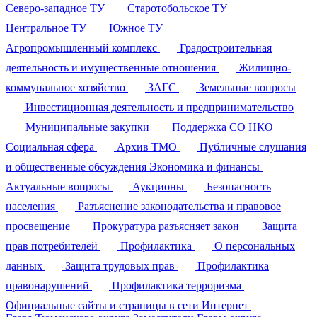
Северо-западное ТУ
Старотобольское ТУ
Центральное ТУ
Южное ТУ
Агропромышленный комплекс
Градостроительная
деятельность и имущественные отношения
Жилищно-
коммунальное хозяйство
ЗАГС
Земельные вопросы
Инвестиционная деятельность и предпринимательство
Муниципальные закупки
Поддержка СО НКО
Социальная сфера
Архив ТМО
Публичные слушания
и общественные обсуждения
Экономика и финансы
Актуальные вопросы
Аукционы
Безопасность
населения
Разъяснение законодательства и правовое
просвещение
Прокуратура разъясняет закон
Защита
прав потребителей
Профилактика
О персональных
данных
Защита трудовых прав
Профилактика
правонарушений
Профилактика терроризма
Официальные сайты и страницы в сети Интернет