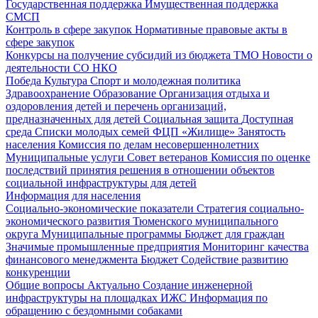
Государственная поддержка
Имущественная поддержка
СМСП
Контроль в сфере закупок
Нормативные правовые акты в
сфере закупок
Конкурсы на получение субсидий из бюджета ТМО
Новости о
деятельности СО НКО
Победа
Культура
Спорт и молодежная политика
Здравоохранение
Образование
Организация отдыха и
оздоровления детей и перечень организаций,
предназначенных для детей
Социальная защита
Доступная
среда
Списки молодых семей ФЦП «Жилище»
Занятость
населения
Комиссия по делам несовершеннолетних
Муниципальные услуги
Совет ветеранов
Комиссия по оценке
последствий принятия решения в отношении объектов
социальной инфраструктуры для детей
Информация для населения
Социально-экономические показатели
Стратегия социально-
экономического развития Тюменского муниципального
округа
Муниципальные программы
Бюджет для граждан
Значимые промышленные предприятия
Мониторинг качества
финансового менеджмента
Бюджет
Содействие развитию
конкуренции
Общие вопросы
Актуально
Создание инженерной
инфраструктуры на площадках ИЖС
Информация по
обращению с бездомными собаками