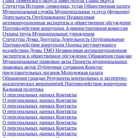
Глава Тюменского округа
Заместители Главы округа
Структура
История, символика, устав
Общественная палата
Муниципальная служба
Муниципальные услуги (функции)
Деятельность
Опубликование
Независимая
антикоррупционная экспертиза и общественное обсуждение
Противодействие коррупции
Административная комиссия
Охрана труда
Муниципальные учреждения
Структура Думы
Депутаты
Деятельность
Опубликование
Противодействие коррупции
Оценка регулирующего
воздействия Думы ТМО
Независимая антикоррупционная
экспертиза и общественное обсуждение
Обращения граждан
Муниципальные правовые акты
Проекты муниципальных
правовых актов
Публичные слушания
Конкурс
представительных органов
Молодежная палата
Обращения граждан
Результаты контрольных и экспертно-
аналитических мероприятий
Противодействие коррупции
Кадровая политика
О персональных данных
Контакты
О персональных данных
Контакты
О персональных данных
Контакты
О персональных данных
Контакты
О персональных данных
Контакты
О персональных данных
Контакты
О персональных данных
Контакты
О персональных данных
Контакты