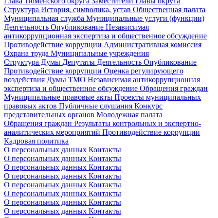
Глава Тюменского округа
Заместители Главы округа
Структура
История, символика, устав
Общественная палата
Муниципальная служба
Муниципальные услуги (функции)
Деятельность
Опубликование
Независимая
антикоррупционная экспертиза и общественное обсуждение
Противодействие коррупции
Административная комиссия
Охрана труда
Муниципальные учреждения
Структура Думы
Депутаты
Деятельность
Опубликование
Противодействие коррупции
Оценка регулирующего
воздействия Думы ТМО
Независимая антикоррупционная
экспертиза и общественное обсуждение
Обращения граждан
Муниципальные правовые акты
Проекты муниципальных
правовых актов
Публичные слушания
Конкурс
представительных органов
Молодежная палата
Обращения граждан
Результаты контрольных и экспертно-
аналитических мероприятий
Противодействие коррупции
Кадровая политика
О персональных данных
Контакты
О персональных данных
Контакты
О персональных данных
Контакты
О персональных данных
Контакты
О персональных данных
Контакты
О персональных данных
Контакты
О персональных данных
Контакты
О персональных данных
Контакты