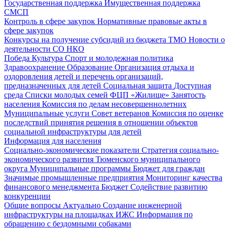
Государственная поддержка
Имущественная поддержка
СМСП
Контроль в сфере закупок
Нормативные правовые акты в
сфере закупок
Конкурсы на получение субсидий из бюджета ТМО
Новости о
деятельности СО НКО
Победа
Культура
Спорт и молодежная политика
Здравоохранение
Образование
Организация отдыха и
оздоровления детей и перечень организаций,
предназначенных для детей
Социальная защита
Доступная
среда
Списки молодых семей ФЦП «Жилище»
Занятость
населения
Комиссия по делам несовершеннолетних
Муниципальные услуги
Совет ветеранов
Комиссия по оценке
последствий принятия решения в отношении объектов
социальной инфраструктуры для детей
Информация для населения
Социально-экономические показатели
Стратегия социально-
экономического развития Тюменского муниципального
округа
Муниципальные программы
Бюджет для граждан
Значимые промышленные предприятия
Мониторинг качества
финансового менеджмента
Бюджет
Содействие развитию
конкуренции
Общие вопросы
Актуально
Создание инженерной
инфраструктуры на площадках ИЖС
Информация по
обращению с бездомными собаками