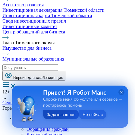
Агентство развития
Инвестиционная декларация Тюменской области
Инвестиционная карта Тюменской области
Свод инвестиционных правил
Инвестиционный комитет
Центр обращений для бизнеса
Глава Тюменского округа
Имущество для бизнеса
Муниципальные образования
Версия для слабовидящих
12+
Привет! Я Робот Макс
...
Спросите меня об услуге или сервисе —
Сельские поселения
постараюсь помочь
Горьковское СП
Задать вопрос
Не сейчас
Андреевское СП
Телефоны, сотрудники
Обращения граждан
Кадровый резерв