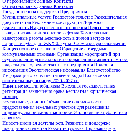
О персональных данных
Контакты
О персональных данных
Контакты
Государственная поддержка
Предприятия
Муниципальные услуги
Градостроительство
Разрешительная
документация
Рекламные конструкции
Дорожная
деятельность
Имущественные отношения
Переселение
граждан из аварийного жилого фонда
Комплексные
кадастровые работы
Безопасность в жилой застройке
Тарифы и субсидии ЖКХ
Закупки
Схемы ресурсоснабжения
Концессионное соглашение
Обращение с твердыми
коммунальными отходами
Организация мероприятий при
осуществлении деятельности по обращению с животными без
владельцев
Подведомственные предприятия
Полезная
информация
Экологическая информация
Благоустройство
Информация о качестве питьевой воды
Подготовка к
отопительному периоду 2026-2027 гг.
Памятные медали юбилярам
Выездная государственная
регистрация заключения брака
Бесплатная юридическая
помощь
Земельные аукционы
Объявление о возможности
предоставления земельных участков для размещения
индивидуальной жилой застройки
Установление публичного
сервитута
Инвестиционная деятельность
Развитие и поддержка
предпринимательства
Развитие туризма
Торговая сфера