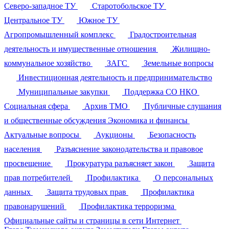
Северо-западное ТУ
Старотобольское ТУ
Центральное ТУ
Южное ТУ
Агропромышленный комплекс
Градостроительная
деятельность и имущественные отношения
Жилищно-
коммунальное хозяйство
ЗАГС
Земельные вопросы
Инвестиционная деятельность и предпринимательство
Муниципальные закупки
Поддержка СО НКО
Социальная сфера
Архив ТМО
Публичные слушания
и общественные обсуждения
Экономика и финансы
Актуальные вопросы
Аукционы
Безопасность
населения
Разъяснение законодательства и правовое
просвещение
Прокуратура разъясняет закон
Защита
прав потребителей
Профилактика
О персональных
данных
Защита трудовых прав
Профилактика
правонарушений
Профилактика терроризма
Официальные сайты и страницы в сети Интернет