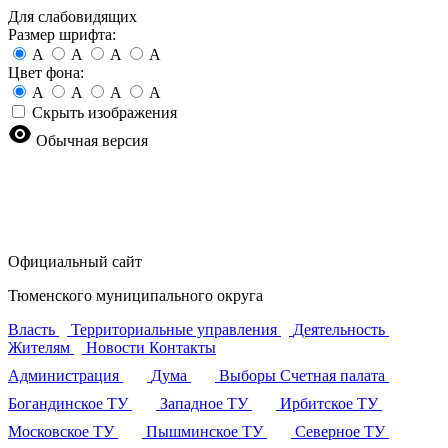
Для слабовидящих
Размер шрифта:
A
A
A
A
Цвет фона:
A
A
A
A
Скрыть изображения
Обычная версия
Официальный сайт
Тюменского муниципального округа
Власть
Территориальные управления
Деятельность
Жителям
Новости
Контакты
Администрация
Дума
Выборы
Счетная палата
Богандинское ТУ
Западное ТУ
Ирбитское ТУ
Московское ТУ
Пышминское ТУ
Северное ТУ