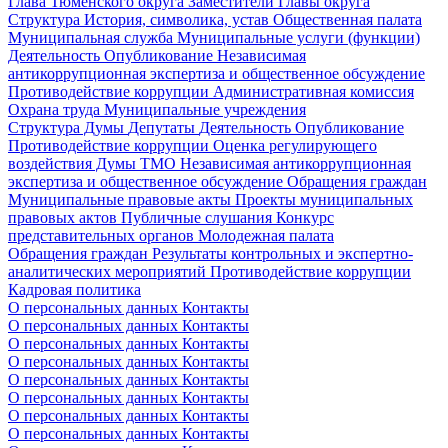
Глава Тюменского округа
Заместители Главы округа
Структура
История, символика, устав
Общественная палата
Муниципальная служба
Муниципальные услуги (функции)
Деятельность
Опубликование
Независимая
антикоррупционная экспертиза и общественное обсуждение
Противодействие коррупции
Административная комиссия
Охрана труда
Муниципальные учреждения
Структура Думы
Депутаты
Деятельность
Опубликование
Противодействие коррупции
Оценка регулирующего
воздействия Думы ТМО
Независимая антикоррупционная
экспертиза и общественное обсуждение
Обращения граждан
Муниципальные правовые акты
Проекты муниципальных
правовых актов
Публичные слушания
Конкурс
представительных органов
Молодежная палата
Обращения граждан
Результаты контрольных и экспертно-
аналитических мероприятий
Противодействие коррупции
Кадровая политика
О персональных данных
Контакты
О персональных данных
Контакты
О персональных данных
Контакты
О персональных данных
Контакты
О персональных данных
Контакты
О персональных данных
Контакты
О персональных данных
Контакты
О персональных данных
Контакты