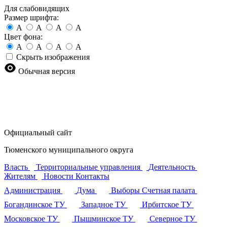
Для слабовидящих
Размер шрифта:
A
A
A
A
Цвет фона:
A
A
A
A
Скрыть изображения
Обычная версия
Официальный сайт
Тюменского муниципального округа
Власть
Территориальные управления
Деятельность
Жителям
Новости
Контакты
Администрация
Дума
Выборы
Счетная палата
Богандинское ТУ
Западное ТУ
Ирбитское ТУ
Московское ТУ
Пышминское ТУ
Северное ТУ