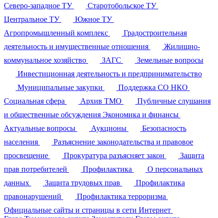
Северо-западное ТУ
Старотобольское ТУ
Центральное ТУ
Южное ТУ
Агропромышленный комплекс
Градостроительная
деятельность и имущественные отношения
Жилищно-
коммунальное хозяйство
ЗАГС
Земельные вопросы
Инвестиционная деятельность и предпринимательство
Муниципальные закупки
Поддержка СО НКО
Социальная сфера
Архив ТМО
Публичные слушания
и общественные обсуждения
Экономика и финансы
Актуальные вопросы
Аукционы
Безопасность
населения
Разъяснение законодательства и правовое
просвещение
Прокуратура разъясняет закон
Защита
прав потребителей
Профилактика
О персональных
данных
Защита трудовых прав
Профилактика
правонарушений
Профилактика терроризма
Официальные сайты и страницы в сети Интернет