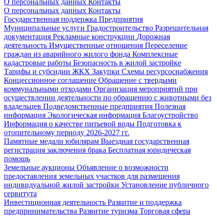
О персональных данных
Контакты
О персональных данных
Контакты
Государственная поддержка
Предприятия
Муниципальные услуги
Градостроительство
Разрешительная
документация
Рекламные конструкции
Дорожная
деятельность
Имущественные отношения
Переселение
граждан из аварийного жилого фонда
Комплексные
кадастровые работы
Безопасность в жилой застройке
Тарифы и субсидии ЖКХ
Закупки
Схемы ресурсоснабжения
Концессионное соглашение
Обращение с твердыми
коммунальными отходами
Организация мероприятий при
осуществлении деятельности по обращению с животными без
владельцев
Подведомственные предприятия
Полезная
информация
Экологическая информация
Благоустройство
Информация о качестве питьевой воды
Подготовка к
отопительному периоду 2026-2027 гг.
Памятные медали юбилярам
Выездная государственная
регистрация заключения брака
Бесплатная юридическая
помощь
Земельные аукционы
Объявление о возможности
предоставления земельных участков для размещения
индивидуальной жилой застройки
Установление публичного
сервитута
Инвестиционная деятельность
Развитие и поддержка
предпринимательства
Развитие туризма
Торговая сфера