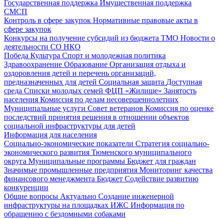
Государственная поддержка
Имущественная поддержка
СМСП
Контроль в сфере закупок
Нормативные правовые акты в
сфере закупок
Конкурсы на получение субсидий из бюджета ТМО
Новости о
деятельности СО НКО
Победа
Культура
Спорт и молодежная политика
Здравоохранение
Образование
Организация отдыха и
оздоровления детей и перечень организаций,
предназначенных для детей
Социальная защита
Доступная
среда
Списки молодых семей ФЦП «Жилище»
Занятость
населения
Комиссия по делам несовершеннолетних
Муниципальные услуги
Совет ветеранов
Комиссия по оценке
последствий принятия решения в отношении объектов
социальной инфраструктуры для детей
Информация для населения
Социально-экономические показатели
Стратегия социально-
экономического развития Тюменского муниципального
округа
Муниципальные программы
Бюджет для граждан
Значимые промышленные предприятия
Мониторинг качества
финансового менеджмента
Бюджет
Содействие развитию
конкуренции
Общие вопросы
Актуально
Создание инженерной
инфраструктуры на площадках ИЖС
Информация по
обращению с бездомными собаками