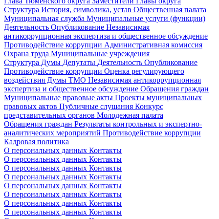
Глава Тюменского округа
Заместители Главы округа
Структура
История, символика, устав
Общественная палата
Муниципальная служба
Муниципальные услуги (функции)
Деятельность
Опубликование
Независимая
антикоррупционная экспертиза и общественное обсуждение
Противодействие коррупции
Административная комиссия
Охрана труда
Муниципальные учреждения
Структура Думы
Депутаты
Деятельность
Опубликование
Противодействие коррупции
Оценка регулирующего
воздействия Думы ТМО
Независимая антикоррупционная
экспертиза и общественное обсуждение
Обращения граждан
Муниципальные правовые акты
Проекты муниципальных
правовых актов
Публичные слушания
Конкурс
представительных органов
Молодежная палата
Обращения граждан
Результаты контрольных и экспертно-
аналитических мероприятий
Противодействие коррупции
Кадровая политика
О персональных данных
Контакты
О персональных данных
Контакты
О персональных данных
Контакты
О персональных данных
Контакты
О персональных данных
Контакты
О персональных данных
Контакты
О персональных данных
Контакты
О персональных данных
Контакты