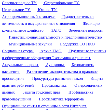
Северо-западное ТУ
Старотобольское ТУ
Центральное ТУ
Южное ТУ
Агропромышленный комплекс
Градостроительная
деятельность и имущественные отношения
Жилищно-
коммунальное хозяйство
ЗАГС
Земельные вопросы
Инвестиционная деятельность и предпринимательство
Муниципальные закупки
Поддержка СО НКО
Социальная сфера
Архив ТМО
Публичные слушания
и общественные обсуждения
Экономика и финансы
Актуальные вопросы
Аукционы
Безопасность
населения
Разъяснение законодательства и правовое
просвещение
Прокуратура разъясняет закон
Защита
прав потребителей
Профилактика
О персональных
данных
Защита трудовых прав
Профилактика
правонарушений
Профилактика терроризма
Официальные сайты и страницы в сети Интернет