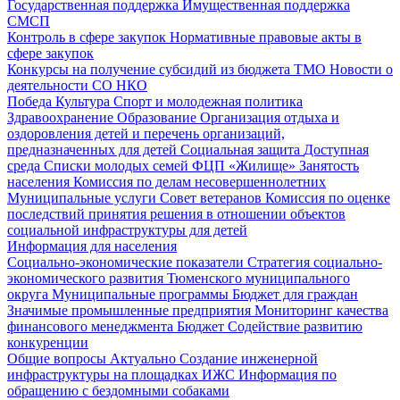
Государственная поддержка
Имущественная поддержка
СМСП
Контроль в сфере закупок
Нормативные правовые акты в
сфере закупок
Конкурсы на получение субсидий из бюджета ТМО
Новости о
деятельности СО НКО
Победа
Культура
Спорт и молодежная политика
Здравоохранение
Образование
Организация отдыха и
оздоровления детей и перечень организаций,
предназначенных для детей
Социальная защита
Доступная
среда
Списки молодых семей ФЦП «Жилище»
Занятость
населения
Комиссия по делам несовершеннолетних
Муниципальные услуги
Совет ветеранов
Комиссия по оценке
последствий принятия решения в отношении объектов
социальной инфраструктуры для детей
Информация для населения
Социально-экономические показатели
Стратегия социально-
экономического развития Тюменского муниципального
округа
Муниципальные программы
Бюджет для граждан
Значимые промышленные предприятия
Мониторинг качества
финансового менеджмента
Бюджет
Содействие развитию
конкуренции
Общие вопросы
Актуально
Создание инженерной
инфраструктуры на площадках ИЖС
Информация по
обращению с бездомными собаками