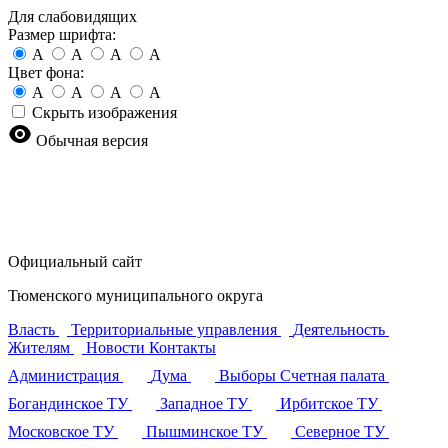
Для слабовидящих
Размер шрифта:
A
A
A
A
Цвет фона:
A
A
A
A
Скрыть изображения
Обычная версия
Официальный сайт
Тюменского муниципального округа
Власть
Территориальные управления
Деятельность
Жителям
Новости
Контакты
Администрация
Дума
Выборы
Счетная палата
Богандинское ТУ
Западное ТУ
Ирбитское ТУ
Московское ТУ
Пышминское ТУ
Северное ТУ