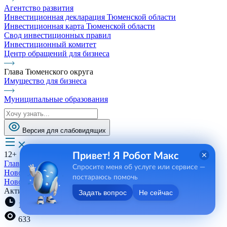
Агентство развития
Инвестиционная декларация Тюменской области
Инвестиционная карта Тюменской области
Свод инвестиционных правил
Инвестиционный комитет
Центр обращений для бизнеса
Глава Тюменского округа
Имущество для бизнеса
Муниципальные образования
Версия для слабовидящих
12+
Привет! Я Робот Макс
Главная
Спросите меня об услуге или сервисе —
Новости, пресса, события
постараюсь помочь
Новости
Активное и здоровое поколение
Задать вопрос
Не сейчас
13:47 03.08.2023
633