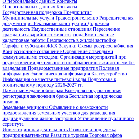
О персональных данных
Контакты
О персональных данных
Контакты
Государственная поддержка
Предприятия
Муниципальные услуги
Градостроительство
Разрешительная
документация
Рекламные конструкции
Дорожная
деятельность
Имущественные отношения
Переселение
граждан из аварийного жилого фонда
Комплексные
кадастровые работы
Безопасность в жилой застройке
Тарифы и субсидии ЖКХ
Закупки
Схемы ресурсоснабжения
Концессионное соглашение
Обращение с твердыми
коммунальными отходами
Организация мероприятий при
осуществлении деятельности по обращению с животными без
владельцев
Подведомственные предприятия
Полезная
информация
Экологическая информация
Благоустройство
Информация о качестве питьевой воды
Подготовка к
отопительному периоду 2026-2027 гг.
Памятные медали юбилярам
Выездная государственная
регистрация заключения брака
Бесплатная юридическая
помощь
Земельные аукционы
Объявление о возможности
предоставления земельных участков для размещения
индивидуальной жилой застройки
Установление публичного
сервитута
Инвестиционная деятельность
Развитие и поддержка
предпринимательства
Развитие туризма
Торговая сфера