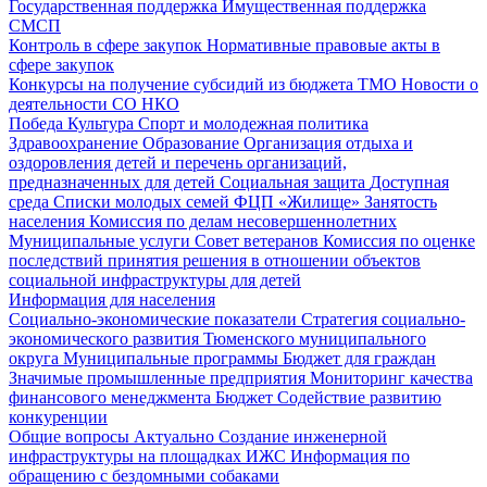
Государственная поддержка
Имущественная поддержка
СМСП
Контроль в сфере закупок
Нормативные правовые акты в
сфере закупок
Конкурсы на получение субсидий из бюджета ТМО
Новости о
деятельности СО НКО
Победа
Культура
Спорт и молодежная политика
Здравоохранение
Образование
Организация отдыха и
оздоровления детей и перечень организаций,
предназначенных для детей
Социальная защита
Доступная
среда
Списки молодых семей ФЦП «Жилище»
Занятость
населения
Комиссия по делам несовершеннолетних
Муниципальные услуги
Совет ветеранов
Комиссия по оценке
последствий принятия решения в отношении объектов
социальной инфраструктуры для детей
Информация для населения
Социально-экономические показатели
Стратегия социально-
экономического развития Тюменского муниципального
округа
Муниципальные программы
Бюджет для граждан
Значимые промышленные предприятия
Мониторинг качества
финансового менеджмента
Бюджет
Содействие развитию
конкуренции
Общие вопросы
Актуально
Создание инженерной
инфраструктуры на площадках ИЖС
Информация по
обращению с бездомными собаками