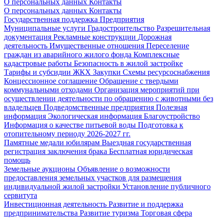
О персональных данных
Контакты
О персональных данных
Контакты
Государственная поддержка
Предприятия
Муниципальные услуги
Градостроительство
Разрешительная
документация
Рекламные конструкции
Дорожная
деятельность
Имущественные отношения
Переселение
граждан из аварийного жилого фонда
Комплексные
кадастровые работы
Безопасность в жилой застройке
Тарифы и субсидии ЖКХ
Закупки
Схемы ресурсоснабжения
Концессионное соглашение
Обращение с твердыми
коммунальными отходами
Организация мероприятий при
осуществлении деятельности по обращению с животными без
владельцев
Подведомственные предприятия
Полезная
информация
Экологическая информация
Благоустройство
Информация о качестве питьевой воды
Подготовка к
отопительному периоду 2026-2027 гг.
Памятные медали юбилярам
Выездная государственная
регистрация заключения брака
Бесплатная юридическая
помощь
Земельные аукционы
Объявление о возможности
предоставления земельных участков для размещения
индивидуальной жилой застройки
Установление публичного
сервитута
Инвестиционная деятельность
Развитие и поддержка
предпринимательства
Развитие туризма
Торговая сфера