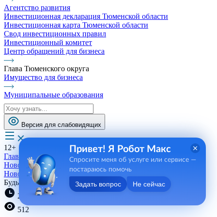
Агентство развития
Инвестиционная декларация Тюменской области
Инвестиционная карта Тюменской области
Свод инвестиционных правил
Инвестиционный комитет
Центр обращений для бизнеса
Глава Тюменского округа
Имущество для бизнеса
Муниципальные образования
Версия для слабовидящих
12+
Привет! Я Робот Макс
Главная
Спросите меня об услуге или сервисе —
Новости, пресса, события
постараюсь помочь
Новости
Будь в курсе!
Задать вопрос
Не сейчас
22:07 30.08.2023
512