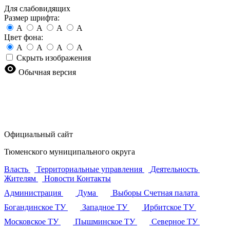
Для слабовидящих
Размер шрифта:
A
A
A
A
Цвет фона:
A
A
A
A
Скрыть изображения
Обычная версия
Официальный сайт
Тюменского муниципального округа
Власть
Территориальные управления
Деятельность
Жителям
Новости
Контакты
Администрация
Дума
Выборы
Счетная палата
Богандинское ТУ
Западное ТУ
Ирбитское ТУ
Московское ТУ
Пышминское ТУ
Северное ТУ