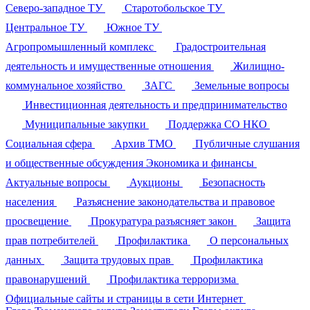
Северо-западное ТУ
Старотобольское ТУ
Центральное ТУ
Южное ТУ
Агропромышленный комплекс
Градостроительная
деятельность и имущественные отношения
Жилищно-
коммунальное хозяйство
ЗАГС
Земельные вопросы
Инвестиционная деятельность и предпринимательство
Муниципальные закупки
Поддержка СО НКО
Социальная сфера
Архив ТМО
Публичные слушания
и общественные обсуждения
Экономика и финансы
Актуальные вопросы
Аукционы
Безопасность
населения
Разъяснение законодательства и правовое
просвещение
Прокуратура разъясняет закон
Защита
прав потребителей
Профилактика
О персональных
данных
Защита трудовых прав
Профилактика
правонарушений
Профилактика терроризма
Официальные сайты и страницы в сети Интернет