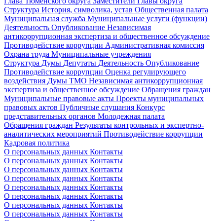
Глава Тюменского округа
Заместители Главы округа
Структура
История, символика, устав
Общественная палата
Муниципальная служба
Муниципальные услуги (функции)
Деятельность
Опубликование
Независимая
антикоррупционная экспертиза и общественное обсуждение
Противодействие коррупции
Административная комиссия
Охрана труда
Муниципальные учреждения
Структура Думы
Депутаты
Деятельность
Опубликование
Противодействие коррупции
Оценка регулирующего
воздействия Думы ТМО
Независимая антикоррупционная
экспертиза и общественное обсуждение
Обращения граждан
Муниципальные правовые акты
Проекты муниципальных
правовых актов
Публичные слушания
Конкурс
представительных органов
Молодежная палата
Обращения граждан
Результаты контрольных и экспертно-
аналитических мероприятий
Противодействие коррупции
Кадровая политика
О персональных данных
Контакты
О персональных данных
Контакты
О персональных данных
Контакты
О персональных данных
Контакты
О персональных данных
Контакты
О персональных данных
Контакты
О персональных данных
Контакты
О персональных данных
Контакты