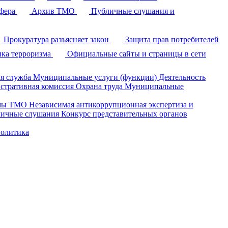
фера
Архив ТМО
Публичные слушания и
Прокуратура разъясняет закон
Защита прав потребителей
ка терроризма
Официальные сайты и страницы в сети
я служба
Муниципальные услуги (функции)
Деятельность
стративная комиссия
Охрана труда
Муниципальные
умы ТМО
Независимая антикоррупционная экспертиза и
ичные слушания
Конкурс представительных органов
политика