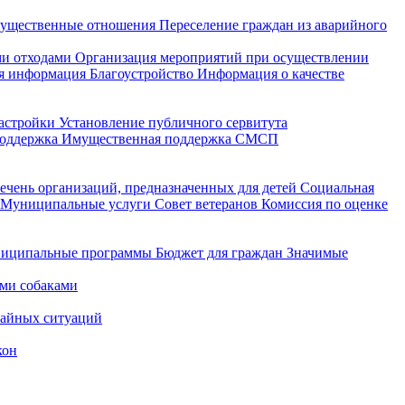
ущественные отношения
Переселение граждан из аварийного
и отходами
Организация мероприятий при осуществлении
я информация
Благоустройство
Информация о качестве
астройки
Установление публичного сервитута
поддержка
Имущественная поддержка СМСП
ечень организаций, предназначенных для детей
Социальная
Муниципальные услуги
Совет ветеранов
Комиссия по оценке
иципальные программы
Бюджет для граждан
Значимые
ми собаками
чайных ситуаций
кон