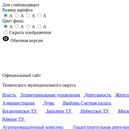
Для слабовидящих
Размер шрифта:
A
A
A
A
Цвет фона:
A
A
A
A
Скрыть изображения
Обычная версия
Официальный сайт
Тюменского муниципального округа
Власть
Территориальные управления
Деятельность
Жител
Администрация
Дума
Выборы
Счетная палата
Богандинское ТУ
Западное ТУ
Ирбитское ТУ
Моск
Южное ТУ
Агропромышленный комплекс
Градостроительная деятель