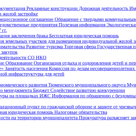
окументация
Рекламные конструкции
Дорожная деятельность
Им
в жилой застройке
онцессионное соглашение
Обращение с твердыми коммунальным
едомственные предприятия
Полезная информация
Экологическа
 гг.
рация заключения брака
Бесплатная юридическая помощь
ия земельных участков для размещения индивидуальной жилой з
имательства
Развитие туризма
Торговая сфера
Государственная 
 закупок
 деятельности СО НКО
ие
Образование
Организация отдыха и оздоровления детей и пер
е»
Занятость населения
Комиссия по делам несовершеннолетних
ной инфраструктуры для детей
ономического развития Тюменского муниципального округа
Мун
го менеджмента
Бюджет
Содействие развитию конкуренции
туры на площадках ИЖС
Информация по обращению с бездомны
ьтационный пункт по гражданской обороне и защите от чрезвы
тная юридическая помощь
Налоговые обязательства
ности на территории муниципалитета
Прокуратура разъясняет за