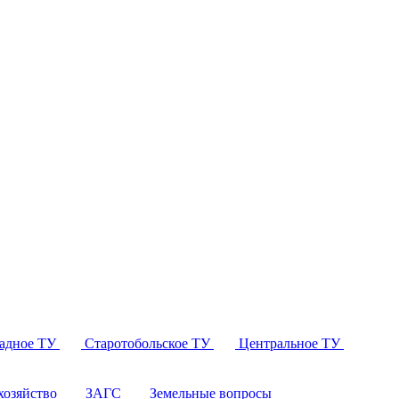
падное ТУ
Старотобольское ТУ
Центральное ТУ
озяйство
ЗАГС
Земельные вопросы