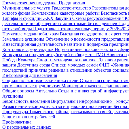
Государственная поддержка
Предприятия
Муниципальные услуги
Градостроительство
Разрешительная д
жилого фонда
Комплексные кадастровые работы
Безопасность 
Тарифы и субсидии ЖКХ
Закупки
Схемы ресурсоснабжения
К
деятельности по обращению с животными без владельцев
Подв
питьевой воды
Подготовка к отопительному периоду 2026-2027
Памятные медали юбилярам
Выездная государственная регист
Земельные аукционы
Объявление о возможности предоставлен
Инвестиционная деятельность
Развитие и поддержка предприн
Контроль в сфере закупок
Нормативные правовые акты в сфере
Конкурсы на получение субсидий из бюджета ТМО
Новости о
Победа
Культура
Спорт и молодежная политика
Здравоохранен
защита
Доступная среда
Списки молодых семей ФЦП «Жилищ
последствий принятия решения в отношении объектов социаль
Информация для населения
Социально-экономические показатели
Стратегия социально-эк
промышленные предприятия
Мониторинг качества финансово
Общие вопросы
Актуально
Создание инженерной инфраструк
Аукционы
Безопасность населения
Виртуальный информационно – консул
Разъяснение законодательства и правовое просвещение
Беспла
Прокуратура Тюменского района рассказывает о своей деятель
Защита прав потребителей
Профилактика
О персональных данных