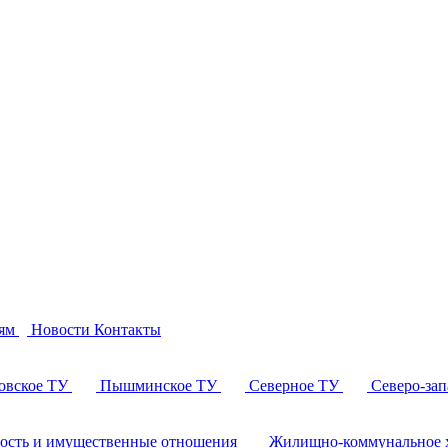
ям
Новости
Контакты
овское ТУ
Пышминское ТУ
Северное ТУ
Северо-за
ность и имущественные отношения
Жилищно-коммунальное х