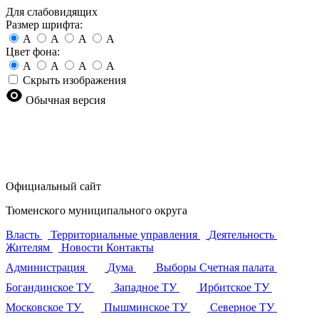
Для слабовидящих
Размер шрифта:
A
A
A
A
Цвет фона:
A
A
A
A
Скрыть изображения
Обычная версия
Официальный сайт
Тюменского муниципального округа
Власть
Территориальные управления
Деятельность
Жителям
Новости
Контакты
Администрация
Дума
Выборы
Счетная палата
Богандинское ТУ
Западное ТУ
Ирбитское ТУ
Московское ТУ
Пышминское ТУ
Северное ТУ