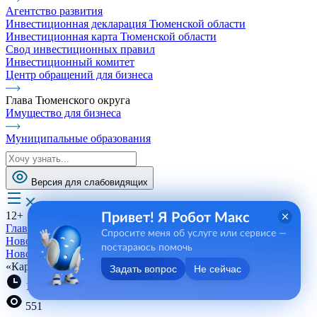
Агентство развития
Инвестиционная декларация Тюменской области
Инвестиционная карта Тюменской области
Свод инвестиционных правил
Инвестиционный комитет
Центр обращений для бизнеса
Глава Тюменского округа
Имущество для бизнеса
Муниципальные образования
Версия для слабовидящих
12+
Привет! Я Робот Макс
Главная
Спросите меня об услуге или сервисе —
Новости, пресса, события
постараюсь помочь
Новости
«Картофан Криммович» приглашает
Задать вопрос
Не сейчас
16:16 07.08.2023
551