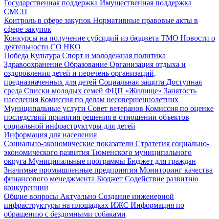
Государственная поддержка
Имущественная поддержка
СМСП
Контроль в сфере закупок
Нормативные правовые акты в
сфере закупок
Конкурсы на получение субсидий из бюджета ТМО
Новости о
деятельности СО НКО
Победа
Культура
Спорт и молодежная политика
Здравоохранение
Образование
Организация отдыха и
оздоровления детей и перечень организаций,
предназначенных для детей
Социальная защита
Доступная
среда
Списки молодых семей ФЦП «Жилище»
Занятость
населения
Комиссия по делам несовершеннолетних
Муниципальные услуги
Совет ветеранов
Комиссия по оценке
последствий принятия решения в отношении объектов
социальной инфраструктуры для детей
Информация для населения
Социально-экономические показатели
Стратегия социально-
экономического развития Тюменского муниципального
округа
Муниципальные программы
Бюджет для граждан
Значимые промышленные предприятия
Мониторинг качества
финансового менеджмента
Бюджет
Содействие развитию
конкуренции
Общие вопросы
Актуально
Создание инженерной
инфраструктуры на площадках ИЖС
Информация по
обращению с бездомными собаками