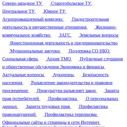
Северо-западное ТУ
Старотобольское ТУ
Центральное ТУ
Южное ТУ
Агропромышленный комплекс
Градостроительная
деятельность и имущественные отношения
Жилищно-
коммунальное хозяйство
ЗАГС
Земельные вопросы
Инвестиционная деятельность и предпринимательство
Муниципальные закупки
Поддержка СО НКО
Социальная сфера
Архив ТМО
Публичные слушания
и общественные обсуждения
Экономика и финансы
Актуальные вопросы
Аукционы
Безопасность
населения
Разъяснение законодательства и правовое
просвещение
Прокуратура разъясняет закон
Защита
прав потребителей
Профилактика
О персональных
данных
Защита трудовых прав
Профилактика
правонарушений
Профилактика терроризма
Официальные сайты и страницы в сети Интернет