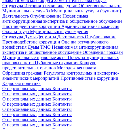
Глава Тюменского округа
Заместители Главы округа
Структура
История, символика, устав
Общественная палата
Муниципальная служба
Муниципальные услуги (функции)
Деятельность
Опубликование
Независимая
антикоррупционная экспертиза и общественное обсуждение
Противодействие коррупции
Административная комиссия
Охрана труда
Муниципальные учреждения
Структура Думы
Депутаты
Деятельность
Опубликование
Противодействие коррупции
Оценка регулирующего
воздействия Думы ТМО
Независимая антикоррупционная
экспертиза и общественное обсуждение
Обращения граждан
Муниципальные правовые акты
Проекты муниципальных
правовых актов
Публичные слушания
Конкурс
представительных органов
Молодежная палата
Обращения граждан
Результаты контрольных и экспертно-
аналитических мероприятий
Противодействие коррупции
Кадровая политика
О персональных данных
Контакты
О персональных данных
Контакты
О персональных данных
Контакты
О персональных данных
Контакты
О персональных данных
Контакты
О персональных данных
Контакты
О персональных данных
Контакты
О персональных данных
Контакты