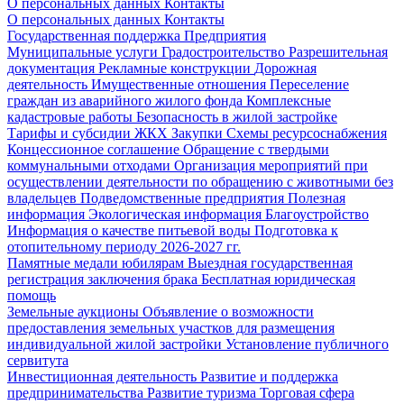
О персональных данных
Контакты
О персональных данных
Контакты
Государственная поддержка
Предприятия
Муниципальные услуги
Градостроительство
Разрешительная
документация
Рекламные конструкции
Дорожная
деятельность
Имущественные отношения
Переселение
граждан из аварийного жилого фонда
Комплексные
кадастровые работы
Безопасность в жилой застройке
Тарифы и субсидии ЖКХ
Закупки
Схемы ресурсоснабжения
Концессионное соглашение
Обращение с твердыми
коммунальными отходами
Организация мероприятий при
осуществлении деятельности по обращению с животными без
владельцев
Подведомственные предприятия
Полезная
информация
Экологическая информация
Благоустройство
Информация о качестве питьевой воды
Подготовка к
отопительному периоду 2026-2027 гг.
Памятные медали юбилярам
Выездная государственная
регистрация заключения брака
Бесплатная юридическая
помощь
Земельные аукционы
Объявление о возможности
предоставления земельных участков для размещения
индивидуальной жилой застройки
Установление публичного
сервитута
Инвестиционная деятельность
Развитие и поддержка
предпринимательства
Развитие туризма
Торговая сфера