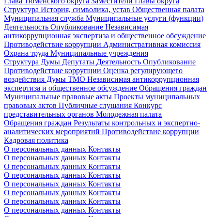
Глава Тюменского округа
Заместители Главы округа
Структура
История, символика, устав
Общественная палата
Муниципальная служба
Муниципальные услуги (функции)
Деятельность
Опубликование
Независимая
антикоррупционная экспертиза и общественное обсуждение
Противодействие коррупции
Административная комиссия
Охрана труда
Муниципальные учреждения
Структура Думы
Депутаты
Деятельность
Опубликование
Противодействие коррупции
Оценка регулирующего
воздействия Думы ТМО
Независимая антикоррупционная
экспертиза и общественное обсуждение
Обращения граждан
Муниципальные правовые акты
Проекты муниципальных
правовых актов
Публичные слушания
Конкурс
представительных органов
Молодежная палата
Обращения граждан
Результаты контрольных и экспертно-
аналитических мероприятий
Противодействие коррупции
Кадровая политика
О персональных данных
Контакты
О персональных данных
Контакты
О персональных данных
Контакты
О персональных данных
Контакты
О персональных данных
Контакты
О персональных данных
Контакты
О персональных данных
Контакты
О персональных данных
Контакты