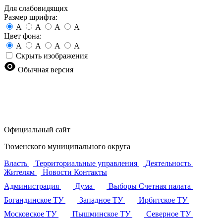
Для слабовидящих
Размер шрифта:
A
A
A
A
Цвет фона:
A
A
A
A
Скрыть изображения
Обычная версия
Официальный сайт
Тюменского муниципального округа
Власть
Территориальные управления
Деятельность
Жителям
Новости
Контакты
Администрация
Дума
Выборы
Счетная палата
Богандинское ТУ
Западное ТУ
Ирбитское ТУ
Московское ТУ
Пышминское ТУ
Северное ТУ