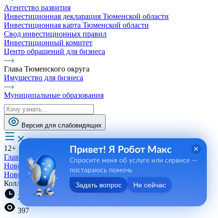
Агентство развития
Инвестиционная декларация Тюменской области
Инвестиционная карта Тюменской области
Свод инвестиционных правил
Инвестиционный комитет
Центр обращений для бизнеса
Глава Тюменского округа
Имущество для бизнеса
Муниципальные образования
Версия для слабовидящих
12+
Привет! Я Робот Макс
Главная
Спросите меня об услуге или сервисе —
Новости, пресса, события
постараюсь помочь
Новости
Коллективный договор важен
Задать вопрос
Не сейчас
21:58 30.08.2023
397