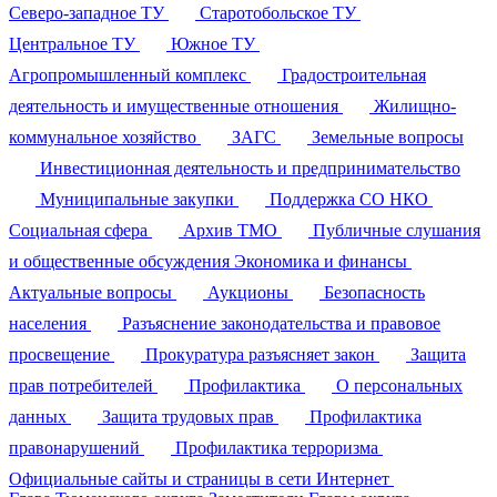
Северо-западное ТУ
Старотобольское ТУ
Центральное ТУ
Южное ТУ
Агропромышленный комплекс
Градостроительная
деятельность и имущественные отношения
Жилищно-
коммунальное хозяйство
ЗАГС
Земельные вопросы
Инвестиционная деятельность и предпринимательство
Муниципальные закупки
Поддержка СО НКО
Социальная сфера
Архив ТМО
Публичные слушания
и общественные обсуждения
Экономика и финансы
Актуальные вопросы
Аукционы
Безопасность
населения
Разъяснение законодательства и правовое
просвещение
Прокуратура разъясняет закон
Защита
прав потребителей
Профилактика
О персональных
данных
Защита трудовых прав
Профилактика
правонарушений
Профилактика терроризма
Официальные сайты и страницы в сети Интернет