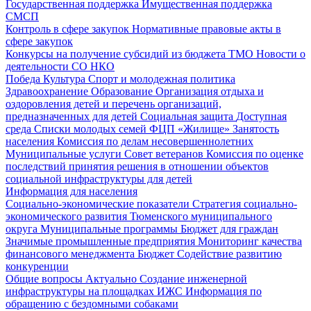
Государственная поддержка
Имущественная поддержка
СМСП
Контроль в сфере закупок
Нормативные правовые акты в
сфере закупок
Конкурсы на получение субсидий из бюджета ТМО
Новости о
деятельности СО НКО
Победа
Культура
Спорт и молодежная политика
Здравоохранение
Образование
Организация отдыха и
оздоровления детей и перечень организаций,
предназначенных для детей
Социальная защита
Доступная
среда
Списки молодых семей ФЦП «Жилище»
Занятость
населения
Комиссия по делам несовершеннолетних
Муниципальные услуги
Совет ветеранов
Комиссия по оценке
последствий принятия решения в отношении объектов
социальной инфраструктуры для детей
Информация для населения
Социально-экономические показатели
Стратегия социально-
экономического развития Тюменского муниципального
округа
Муниципальные программы
Бюджет для граждан
Значимые промышленные предприятия
Мониторинг качества
финансового менеджмента
Бюджет
Содействие развитию
конкуренции
Общие вопросы
Актуально
Создание инженерной
инфраструктуры на площадках ИЖС
Информация по
обращению с бездомными собаками