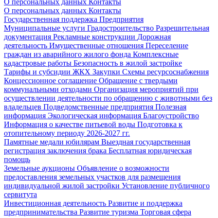
О персональных данных
Контакты
О персональных данных
Контакты
Государственная поддержка
Предприятия
Муниципальные услуги
Градостроительство
Разрешительная
документация
Рекламные конструкции
Дорожная
деятельность
Имущественные отношения
Переселение
граждан из аварийного жилого фонда
Комплексные
кадастровые работы
Безопасность в жилой застройке
Тарифы и субсидии ЖКХ
Закупки
Схемы ресурсоснабжения
Концессионное соглашение
Обращение с твердыми
коммунальными отходами
Организация мероприятий при
осуществлении деятельности по обращению с животными без
владельцев
Подведомственные предприятия
Полезная
информация
Экологическая информация
Благоустройство
Информация о качестве питьевой воды
Подготовка к
отопительному периоду 2026-2027 гг.
Памятные медали юбилярам
Выездная государственная
регистрация заключения брака
Бесплатная юридическая
помощь
Земельные аукционы
Объявление о возможности
предоставления земельных участков для размещения
индивидуальной жилой застройки
Установление публичного
сервитута
Инвестиционная деятельность
Развитие и поддержка
предпринимательства
Развитие туризма
Торговая сфера