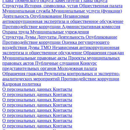
Глава Тюменского округа
Заместители Главы округа
Структура
История, символика, устав
Общественная палата
Муниципальная служба
Муниципальные услуги (функции)
Деятельность
Опубликование
Независимая
антикоррупционная экспертиза и общественное обсуждение
Противодействие коррупции
Административная комиссия
Охрана труда
Муниципальные учреждения
Структура Думы
Депутаты
Деятельность
Опубликование
Противодействие коррупции
Оценка регулирующего
воздействия Думы ТМО
Независимая антикоррупционная
экспертиза и общественное обсуждение
Обращения граждан
Муниципальные правовые акты
Проекты муниципальных
правовых актов
Публичные слушания
Конкурс
представительных органов
Молодежная палата
Обращения граждан
Результаты контрольных и экспертно-
аналитических мероприятий
Противодействие коррупции
Кадровая политика
О персональных данных
Контакты
О персональных данных
Контакты
О персональных данных
Контакты
О персональных данных
Контакты
О персональных данных
Контакты
О персональных данных
Контакты
О персональных данных
Контакты
О персональных данных
Контакты