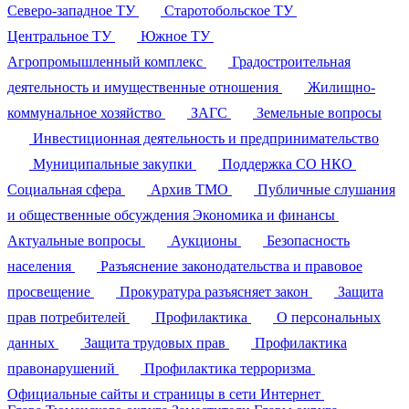
Северо-западное ТУ
Старотобольское ТУ
Центральное ТУ
Южное ТУ
Агропромышленный комплекс
Градостроительная
деятельность и имущественные отношения
Жилищно-
коммунальное хозяйство
ЗАГС
Земельные вопросы
Инвестиционная деятельность и предпринимательство
Муниципальные закупки
Поддержка СО НКО
Социальная сфера
Архив ТМО
Публичные слушания
и общественные обсуждения
Экономика и финансы
Актуальные вопросы
Аукционы
Безопасность
населения
Разъяснение законодательства и правовое
просвещение
Прокуратура разъясняет закон
Защита
прав потребителей
Профилактика
О персональных
данных
Защита трудовых прав
Профилактика
правонарушений
Профилактика терроризма
Официальные сайты и страницы в сети Интернет