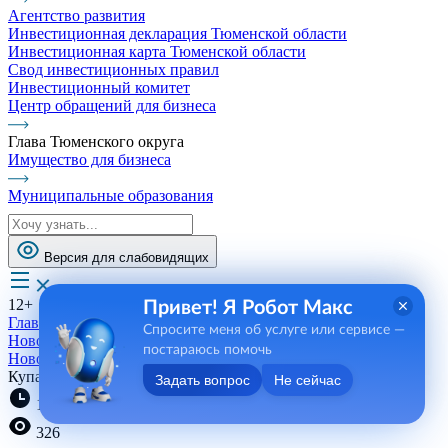
Агентство развития
Инвестиционная декларация Тюменской области
Инвестиционная карта Тюменской области
Свод инвестиционных правил
Инвестиционный комитет
Центр обращений для бизнеса
Глава Тюменского округа
Имущество для бизнеса
Муниципальные образования
Версия для слабовидящих
12+
Привет! Я Робот Макс
Главная
Спросите меня об услуге или сервисе —
Новости, пресса, события
постараюсь помочь
Новости
Купание без происшествий
Задать вопрос
Не сейчас
11:23 07.07.2023
326