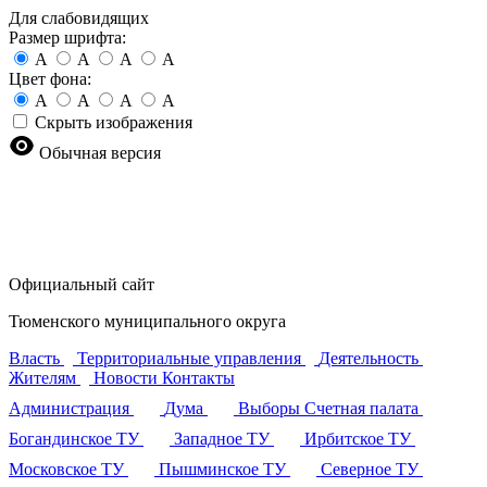
Для слабовидящих
Размер шрифта:
A
A
A
A
Цвет фона:
A
A
A
A
Скрыть изображения
Обычная версия
Официальный сайт
Тюменского муниципального округа
Власть
Территориальные управления
Деятельность
Жителям
Новости
Контакты
Администрация
Дума
Выборы
Счетная палата
Богандинское ТУ
Западное ТУ
Ирбитское ТУ
Московское ТУ
Пышминское ТУ
Северное ТУ