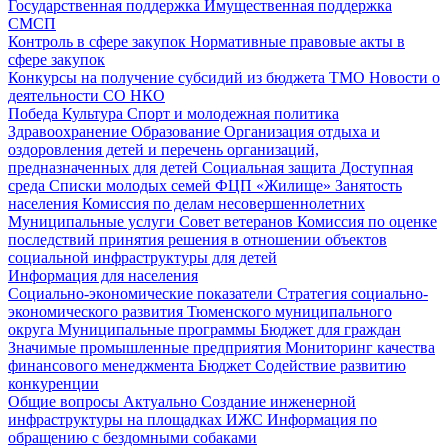
Государственная поддержка
Имущественная поддержка
СМСП
Контроль в сфере закупок
Нормативные правовые акты в
сфере закупок
Конкурсы на получение субсидий из бюджета ТМО
Новости о
деятельности СО НКО
Победа
Культура
Спорт и молодежная политика
Здравоохранение
Образование
Организация отдыха и
оздоровления детей и перечень организаций,
предназначенных для детей
Социальная защита
Доступная
среда
Списки молодых семей ФЦП «Жилище»
Занятость
населения
Комиссия по делам несовершеннолетних
Муниципальные услуги
Совет ветеранов
Комиссия по оценке
последствий принятия решения в отношении объектов
социальной инфраструктуры для детей
Информация для населения
Социально-экономические показатели
Стратегия социально-
экономического развития Тюменского муниципального
округа
Муниципальные программы
Бюджет для граждан
Значимые промышленные предприятия
Мониторинг качества
финансового менеджмента
Бюджет
Содействие развитию
конкуренции
Общие вопросы
Актуально
Создание инженерной
инфраструктуры на площадках ИЖС
Информация по
обращению с бездомными собаками