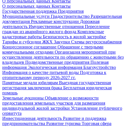
О персональных данных
Контакты
О персональных данных
Контакты
Государственная поддержка
Предприятия
Муниципальные услуги
Градостроительство
Разрешительная
документация
Рекламные конструкции
Дорожная
деятельность
Имущественные отношения
Переселение
граждан из аварийного жилого фонда
Комплексные
кадастровые работы
Безопасность в жилой застройке
Тарифы и субсидии ЖКХ
Закупки
Схемы ресурсоснабжения
Концессионное соглашение
Обращение с твердыми
коммунальными отходами
Организация мероприятий при
осуществлении деятельности по обращению с животными без
владельцев
Подведомственные предприятия
Полезная
информация
Экологическая информация
Благоустройство
Информация о качестве питьевой воды
Подготовка к
отопительному периоду 2026-2027 гг.
Памятные медали юбилярам
Выездная государственная
регистрация заключения брака
Бесплатная юридическая
помощь
Земельные аукционы
Объявление о возможности
предоставления земельных участков для размещения
индивидуальной жилой застройки
Установление публичного
сервитута
Инвестиционная деятельность
Развитие и поддержка
предпринимательства
Развитие туризма
Торговая сфера