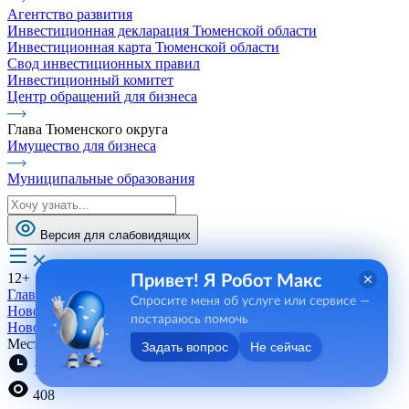
Агентство развития
Инвестиционная декларация Тюменской области
Инвестиционная карта Тюменской области
Свод инвестиционных правил
Инвестиционный комитет
Центр обращений для бизнеса
Глава Тюменского округа
Имущество для бизнеса
Муниципальные образования
Версия для слабовидящих
12+
Привет! Я Робот Макс
Главная
Спросите меня об услуге или сервисе —
Новости, пресса, события
постараюсь помочь
Новости
Места притяжения
Задать вопрос
Не сейчас
11:52 07.07.2023
408