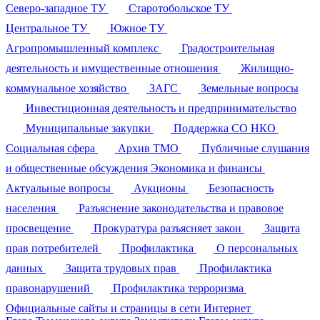
Северо-западное ТУ
Старотобольское ТУ
Центральное ТУ
Южное ТУ
Агропромышленный комплекс
Градостроительная
деятельность и имущественные отношения
Жилищно-
коммунальное хозяйство
ЗАГС
Земельные вопросы
Инвестиционная деятельность и предпринимательство
Муниципальные закупки
Поддержка СО НКО
Социальная сфера
Архив ТМО
Публичные слушания
и общественные обсуждения
Экономика и финансы
Актуальные вопросы
Аукционы
Безопасность
населения
Разъяснение законодательства и правовое
просвещение
Прокуратура разъясняет закон
Защита
прав потребителей
Профилактика
О персональных
данных
Защита трудовых прав
Профилактика
правонарушений
Профилактика терроризма
Официальные сайты и страницы в сети Интернет