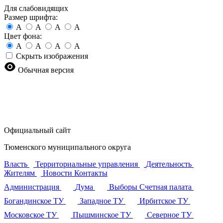
Для слабовидящих
Размер шрифта:
A
A
A
A
Цвет фона:
A
A
A
A
Скрыть изображения
Обычная версия
Официальный сайт
Тюменского муниципального округа
Власть
Территориальные управления
Деятельность
Жителям
Новости
Контакты
Администрация
Дума
Выборы
Счетная палата
Богандинское ТУ
Западное ТУ
Ирбитское ТУ
Московское ТУ
Пышминское ТУ
Северное ТУ