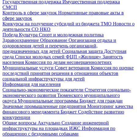
Государственная поддержка
Имущественная поддержка
СМСП
Контроль в сфере закупок
Нормативные правовые акты в
сфере закупок
Конкурсы на получение субсидий из бюджета ТМО
Новости о
деятельности СО НКО
Победа
Культура
Спорт и молодежная политика
Здравоохранение
Образование
Организация отдыха и
оздоровления детей и перечень организаций,
предназначенных для детей
Социальная защита
Доступная
среда
Списки молодых семей ФЦП «Жилище»
Занятость
населения
Комиссия по делам несовершеннолетних
Муниципальные услуги
Совет ветеранов
Комиссия по оценке
последствий принятия решения в отношении объектов
социальной инфраструктуры для детей
Информация для населения
Социально-экономические показатели
Стратегия социально-
экономического развития Тюменского муниципального
округа
Муниципальные программы
Бюджет для граждан
Значимые промышленные предприятия
Мониторинг качества
финансового менеджмента
Бюджет
Содействие развитию
конкуренции
Общие вопросы
Актуально
Создание инженерной
инфраструктуры на площадках ИЖС
Информация по
обращению с бездомными собаками