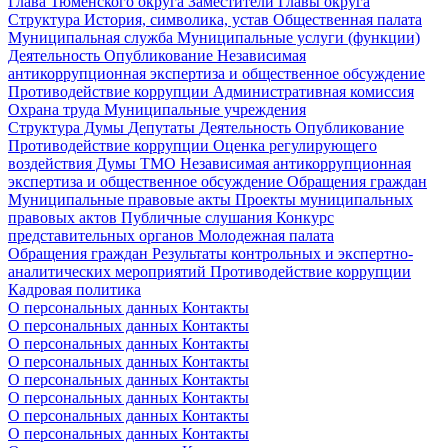
Глава Тюменского округа
Заместители Главы округа
Структура
История, символика, устав
Общественная палата
Муниципальная служба
Муниципальные услуги (функции)
Деятельность
Опубликование
Независимая
антикоррупционная экспертиза и общественное обсуждение
Противодействие коррупции
Административная комиссия
Охрана труда
Муниципальные учреждения
Структура Думы
Депутаты
Деятельность
Опубликование
Противодействие коррупции
Оценка регулирующего
воздействия Думы ТМО
Независимая антикоррупционная
экспертиза и общественное обсуждение
Обращения граждан
Муниципальные правовые акты
Проекты муниципальных
правовых актов
Публичные слушания
Конкурс
представительных органов
Молодежная палата
Обращения граждан
Результаты контрольных и экспертно-
аналитических мероприятий
Противодействие коррупции
Кадровая политика
О персональных данных
Контакты
О персональных данных
Контакты
О персональных данных
Контакты
О персональных данных
Контакты
О персональных данных
Контакты
О персональных данных
Контакты
О персональных данных
Контакты
О персональных данных
Контакты