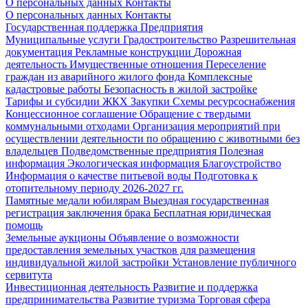
О персональных данных
Контакты
О персональных данных
Контакты
Государственная поддержка
Предприятия
Муниципальные услуги
Градостроительство
Разрешительная
документация
Рекламные конструкции
Дорожная
деятельность
Имущественные отношения
Переселение
граждан из аварийного жилого фонда
Комплексные
кадастровые работы
Безопасность в жилой застройке
Тарифы и субсидии ЖКХ
Закупки
Схемы ресурсоснабжения
Концессионное соглашение
Обращение с твердыми
коммунальными отходами
Организация мероприятий при
осуществлении деятельности по обращению с животными без
владельцев
Подведомственные предприятия
Полезная
информация
Экологическая информация
Благоустройство
Информация о качестве питьевой воды
Подготовка к
отопительному периоду 2026-2027 гг.
Памятные медали юбилярам
Выездная государственная
регистрация заключения брака
Бесплатная юридическая
помощь
Земельные аукционы
Объявление о возможности
предоставления земельных участков для размещения
индивидуальной жилой застройки
Установление публичного
сервитута
Инвестиционная деятельность
Развитие и поддержка
предпринимательства
Развитие туризма
Торговая сфера