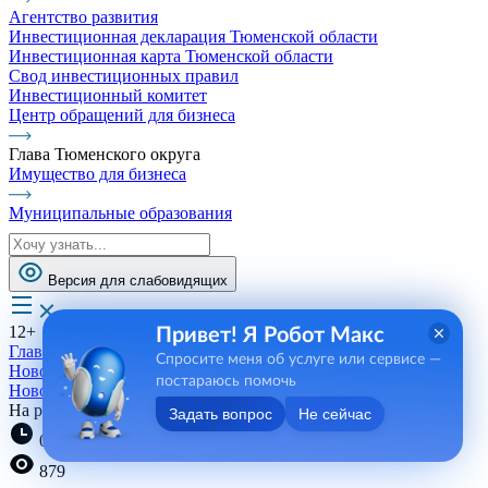
Агентство развития
Инвестиционная декларация Тюменской области
Инвестиционная карта Тюменской области
Свод инвестиционных правил
Инвестиционный комитет
Центр обращений для бизнеса
Глава Тюменского округа
Имущество для бизнеса
Муниципальные образования
Версия для слабовидящих
12+
Привет! Я Робот Макс
Главная
Спросите меня об услуге или сервисе —
Новости, пресса, события
постараюсь помочь
Новости
На радость дошколятам
Задать вопрос
Не сейчас
09:32 05.09.2023
879