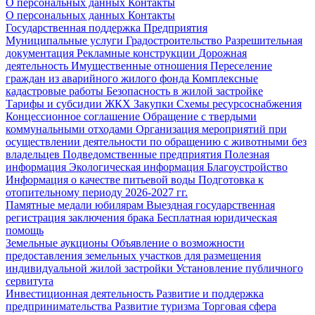
О персональных данных
Контакты
О персональных данных
Контакты
Государственная поддержка
Предприятия
Муниципальные услуги
Градостроительство
Разрешительная
документация
Рекламные конструкции
Дорожная
деятельность
Имущественные отношения
Переселение
граждан из аварийного жилого фонда
Комплексные
кадастровые работы
Безопасность в жилой застройке
Тарифы и субсидии ЖКХ
Закупки
Схемы ресурсоснабжения
Концессионное соглашение
Обращение с твердыми
коммунальными отходами
Организация мероприятий при
осуществлении деятельности по обращению с животными без
владельцев
Подведомственные предприятия
Полезная
информация
Экологическая информация
Благоустройство
Информация о качестве питьевой воды
Подготовка к
отопительному периоду 2026-2027 гг.
Памятные медали юбилярам
Выездная государственная
регистрация заключения брака
Бесплатная юридическая
помощь
Земельные аукционы
Объявление о возможности
предоставления земельных участков для размещения
индивидуальной жилой застройки
Установление публичного
сервитута
Инвестиционная деятельность
Развитие и поддержка
предпринимательства
Развитие туризма
Торговая сфера