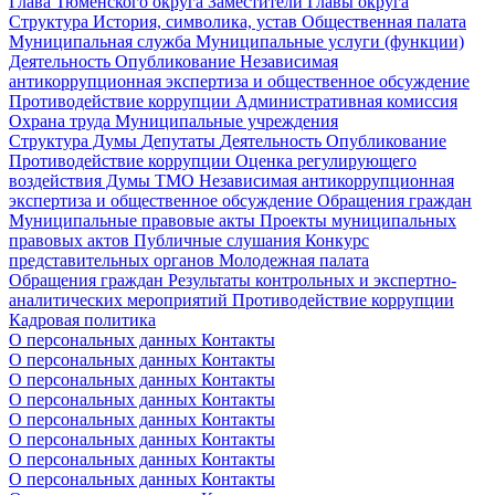
Глава Тюменского округа
Заместители Главы округа
Структура
История, символика, устав
Общественная палата
Муниципальная служба
Муниципальные услуги (функции)
Деятельность
Опубликование
Независимая
антикоррупционная экспертиза и общественное обсуждение
Противодействие коррупции
Административная комиссия
Охрана труда
Муниципальные учреждения
Структура Думы
Депутаты
Деятельность
Опубликование
Противодействие коррупции
Оценка регулирующего
воздействия Думы ТМО
Независимая антикоррупционная
экспертиза и общественное обсуждение
Обращения граждан
Муниципальные правовые акты
Проекты муниципальных
правовых актов
Публичные слушания
Конкурс
представительных органов
Молодежная палата
Обращения граждан
Результаты контрольных и экспертно-
аналитических мероприятий
Противодействие коррупции
Кадровая политика
О персональных данных
Контакты
О персональных данных
Контакты
О персональных данных
Контакты
О персональных данных
Контакты
О персональных данных
Контакты
О персональных данных
Контакты
О персональных данных
Контакты
О персональных данных
Контакты