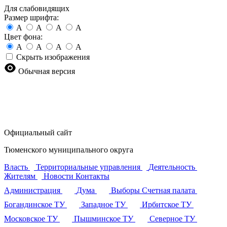
Для слабовидящих
Размер шрифта:
A
A
A
A
Цвет фона:
A
A
A
A
Скрыть изображения
Обычная версия
Официальный сайт
Тюменского муниципального округа
Власть
Территориальные управления
Деятельность
Жителям
Новости
Контакты
Администрация
Дума
Выборы
Счетная палата
Богандинское ТУ
Западное ТУ
Ирбитское ТУ
Московское ТУ
Пышминское ТУ
Северное ТУ