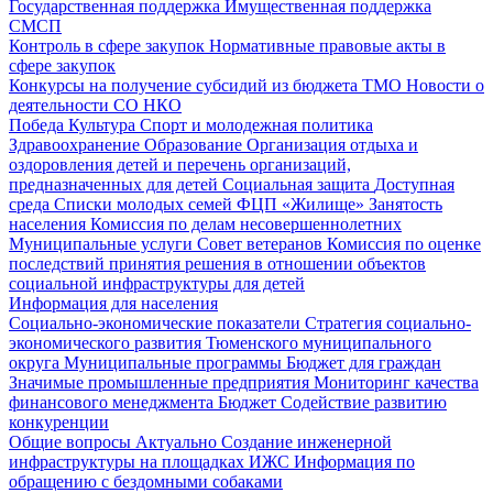
Государственная поддержка
Имущественная поддержка
СМСП
Контроль в сфере закупок
Нормативные правовые акты в
сфере закупок
Конкурсы на получение субсидий из бюджета ТМО
Новости о
деятельности СО НКО
Победа
Культура
Спорт и молодежная политика
Здравоохранение
Образование
Организация отдыха и
оздоровления детей и перечень организаций,
предназначенных для детей
Социальная защита
Доступная
среда
Списки молодых семей ФЦП «Жилище»
Занятость
населения
Комиссия по делам несовершеннолетних
Муниципальные услуги
Совет ветеранов
Комиссия по оценке
последствий принятия решения в отношении объектов
социальной инфраструктуры для детей
Информация для населения
Социально-экономические показатели
Стратегия социально-
экономического развития Тюменского муниципального
округа
Муниципальные программы
Бюджет для граждан
Значимые промышленные предприятия
Мониторинг качества
финансового менеджмента
Бюджет
Содействие развитию
конкуренции
Общие вопросы
Актуально
Создание инженерной
инфраструктуры на площадках ИЖС
Информация по
обращению с бездомными собаками