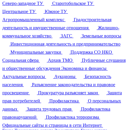
Северо-западное ТУ
Старотобольское ТУ
Центральное ТУ
Южное ТУ
Агропромышленный комплекс
Градостроительная
деятельность и имущественные отношения
Жилищно-
коммунальное хозяйство
ЗАГС
Земельные вопросы
Инвестиционная деятельность и предпринимательство
Муниципальные закупки
Поддержка СО НКО
Социальная сфера
Архив ТМО
Публичные слушания
и общественные обсуждения
Экономика и финансы
Актуальные вопросы
Аукционы
Безопасность
населения
Разъяснение законодательства и правовое
просвещение
Прокуратура разъясняет закон
Защита
прав потребителей
Профилактика
О персональных
данных
Защита трудовых прав
Профилактика
правонарушений
Профилактика терроризма
Официальные сайты и страницы в сети Интернет