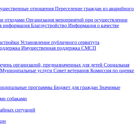
ущественные отношения
Переселение граждан из аварийного
и отходами
Организация мероприятий при осуществлении
я информация
Благоустройство
Информация о качестве
астройки
Установление публичного сервитута
поддержка
Имущественная поддержка СМСП
ечень организаций, предназначенных для детей
Социальная
Муниципальные услуги
Совет ветеранов
Комиссия по оценке
иципальные программы
Бюджет для граждан
Значимые
ми собаками
чайных ситуаций
кон