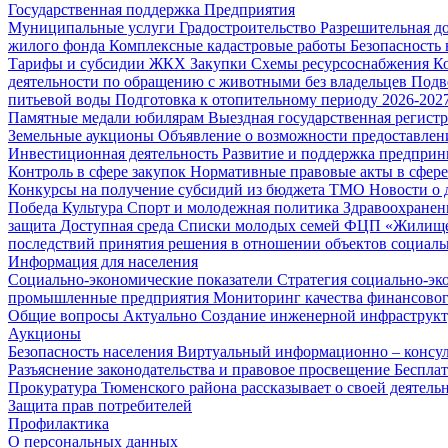
Государственная поддержка
Предприятия
Муниципальные услуги
Градостроительство
Разрешительная д
жилого фонда
Комплексные кадастровые работы
Безопасность 
Тарифы и субсидии ЖКХ
Закупки
Схемы ресурсоснабжения
К
деятельности по обращению с животными без владельцев
Подв
питьевой воды
Подготовка к отопительному периоду 2026-2027
Памятные медали юбилярам
Выездная государственная регист
Земельные аукционы
Объявление о возможности предоставлен
Инвестиционная деятельность
Развитие и поддержка предприн
Контроль в сфере закупок
Нормативные правовые акты в сфере
Конкурсы на получение субсидий из бюджета ТМО
Новости о
Победа
Культура
Спорт и молодежная политика
Здравоохранен
защита
Доступная среда
Списки молодых семей ФЦП «Жилищ
последствий принятия решения в отношении объектов социаль
Информация для населения
Социально-экономические показатели
Стратегия социально-эк
промышленные предприятия
Мониторинг качества финансово
Общие вопросы
Актуально
Создание инженерной инфраструк
Аукционы
Безопасность населения
Виртуальный информационно – консул
Разъяснение законодательства и правовое просвещение
Беспла
Прокуратура Тюменского района рассказывает о своей деятель
Защита прав потребителей
Профилактика
О персональных данных