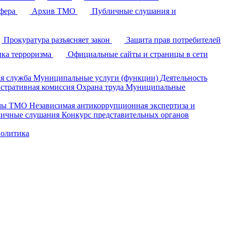
фера
Архив ТМО
Публичные слушания и
Прокуратура разъясняет закон
Защита прав потребителей
ка терроризма
Официальные сайты и страницы в сети
я служба
Муниципальные услуги (функции)
Деятельность
стративная комиссия
Охрана труда
Муниципальные
умы ТМО
Независимая антикоррупционная экспертиза и
ичные слушания
Конкурс представительных органов
политика