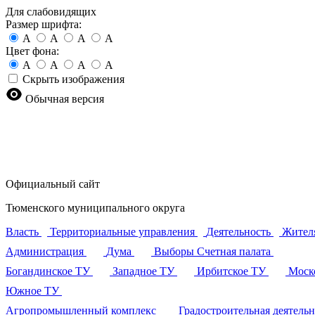
Для слабовидящих
Размер шрифта:
A
A
A
A
Цвет фона:
A
A
A
A
Скрыть изображения
Обычная версия
Официальный сайт
Тюменского муниципального округа
Власть
Территориальные управления
Деятельность
Жител
Администрация
Дума
Выборы
Счетная палата
Богандинское ТУ
Западное ТУ
Ирбитское ТУ
Моск
Южное ТУ
Агропромышленный комплекс
Градостроительная деятель