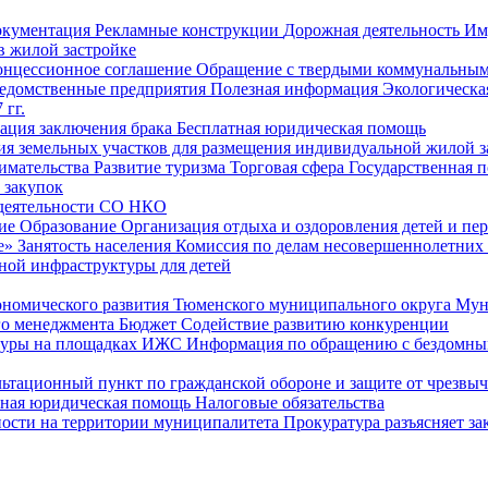
окументация
Рекламные конструкции
Дорожная деятельность
Им
в жилой застройке
онцессионное соглашение
Обращение с твердыми коммунальным
едомственные предприятия
Полезная информация
Экологическа
 гг.
рация заключения брака
Бесплатная юридическая помощь
ия земельных участков для размещения индивидуальной жилой з
имательства
Развитие туризма
Торговая сфера
Государственная 
 закупок
 деятельности СО НКО
ие
Образование
Организация отдыха и оздоровления детей и пер
е»
Занятость населения
Комиссия по делам несовершеннолетних
ной инфраструктуры для детей
ономического развития Тюменского муниципального округа
Мун
го менеджмента
Бюджет
Содействие развитию конкуренции
туры на площадках ИЖС
Информация по обращению с бездомны
ьтационный пункт по гражданской обороне и защите от чрезвы
тная юридическая помощь
Налоговые обязательства
ности на территории муниципалитета
Прокуратура разъясняет за