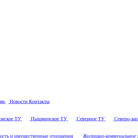
ям
Новости
Контакты
овское ТУ
Пышминское ТУ
Северное ТУ
Северо-за
ность и имущественные отношения
Жилищно-коммунальное х