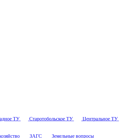
падное ТУ
Старотобольское ТУ
Центральное ТУ
озяйство
ЗАГС
Земельные вопросы