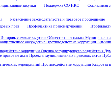
иципальные закупки
Поддержка СО НКО
Социальная с
ия
Разъяснение законодательства и правовое просвещение
удовых прав
Профилактика правонарушений
Профилакти
История, символика, устав
Общественная палата
Муниципальна
 общественное обсуждение
Противодействие коррупции
Админи
иводействие коррупции
Оценка регулирующего воздействия Д
 правовые акты
Проекты муниципальных правовых актов
Публ
литических мероприятий
Противодействие коррупции
Кадровая 