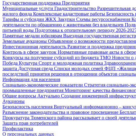
Государственная поддержка
Предприятия
Муниципальные услуги
Градостроительство
Разрешительная д
жилого фонда
Комплексные кадастровые работы
Безопасность 
Тарифы и субсидии ЖКХ
Закупки
Схемы ресурсоснабжения
К
деятельности по обращению с животными без владельцев
Подв
питьевой воды
Подготовка к отопительному периоду 2026-2027
Памятные медали юбилярам
Выездная государственная регист
Земельные аукционы
Объявление о возможности предоставлен
Инвестиционная деятельность
Развитие и поддержка предприн
Контроль в сфере закупок
Нормативные правовые акты в сфере
Конкурсы на получение субсидий из бюджета ТМО
Новости о
Победа
Культура
Спорт и молодежная политика
Здравоохранен
защита
Доступная среда
Списки молодых семей ФЦП «Жилищ
последствий принятия решения в отношении объектов социаль
Информация для населения
Социально-экономические показатели
Стратегия социально-эк
промышленные предприятия
Мониторинг качества финансово
Общие вопросы
Актуально
Создание инженерной инфраструк
Аукционы
Безопасность населения
Виртуальный информационно – консул
Разъяснение законодательства и правовое просвещение
Беспла
Прокуратура Тюменского района рассказывает о своей деятель
Защита прав потребителей
Профилактика
О персональных данных