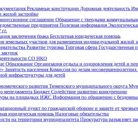
окументация
Рекламные конструкции
Дорожная деятельность
Им
в жилой застройке
онцессионное соглашение
Обращение с твердыми коммунальным
едомственные предприятия
Полезная информация
Экологическа
 гг.
рация заключения брака
Бесплатная юридическая помощь
ия земельных участков для размещения индивидуальной жилой з
имательства
Развитие туризма
Торговая сфера
Государственная 
 закупок
 деятельности СО НКО
ие
Образование
Организация отдыха и оздоровления детей и пер
е»
Занятость населения
Комиссия по делам несовершеннолетних
ной инфраструктуры для детей
ономического развития Тюменского муниципального округа
Мун
го менеджмента
Бюджет
Содействие развитию конкуренции
туры на площадках ИЖС
Информация по обращению с бездомны
ьтационный пункт по гражданской обороне и защите от чрезвы
тная юридическая помощь
Налоговые обязательства
ности на территории муниципалитета
Прокуратура разъясняет за