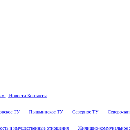
ям
Новости
Контакты
овское ТУ
Пышминское ТУ
Северное ТУ
Северо-за
ность и имущественные отношения
Жилищно-коммунальное х