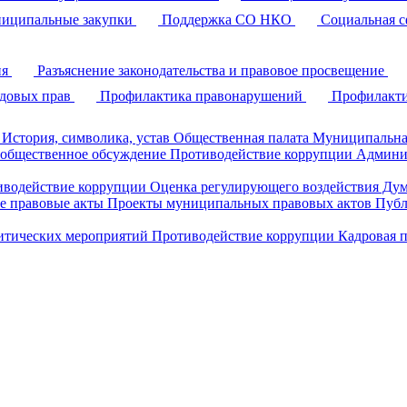
иципальные закупки
Поддержка СО НКО
Социальная с
ия
Разъяснение законодательства и правовое просвещение
удовых прав
Профилактика правонарушений
Профилакти
История, символика, устав
Общественная палата
Муниципальна
 общественное обсуждение
Противодействие коррупции
Админи
иводействие коррупции
Оценка регулирующего воздействия Д
 правовые акты
Проекты муниципальных правовых актов
Публ
литических мероприятий
Противодействие коррупции
Кадровая 