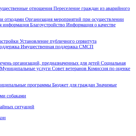
ущественные отношения
Переселение граждан из аварийного
и отходами
Организация мероприятий при осуществлении
я информация
Благоустройство
Информация о качестве
астройки
Установление публичного сервитута
поддержка
Имущественная поддержка СМСП
ечень организаций, предназначенных для детей
Социальная
Муниципальные услуги
Совет ветеранов
Комиссия по оценке
иципальные программы
Бюджет для граждан
Значимые
ми собаками
чайных ситуаций
кон