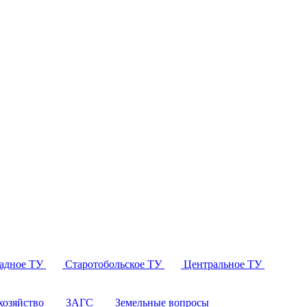
падное ТУ
Старотобольское ТУ
Центральное ТУ
озяйство
ЗАГС
Земельные вопросы