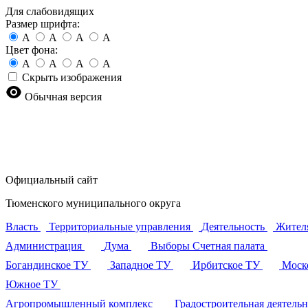
Для слабовидящих
Размер шрифта:
A
A
A
A
Цвет фона:
A
A
A
A
Скрыть изображения
Обычная версия
Официальный сайт
Тюменского муниципального округа
Власть
Территориальные управления
Деятельность
Жител
Администрация
Дума
Выборы
Счетная палата
Богандинское ТУ
Западное ТУ
Ирбитское ТУ
Моск
Южное ТУ
Агропромышленный комплекс
Градостроительная деятель