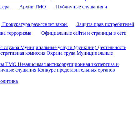
фера
Архив ТМО
Публичные слушания и
Прокуратура разъясняет закон
Защита прав потребителей
ка терроризма
Официальные сайты и страницы в сети
я служба
Муниципальные услуги (функции)
Деятельность
стративная комиссия
Охрана труда
Муниципальные
умы ТМО
Независимая антикоррупционная экспертиза и
ичные слушания
Конкурс представительных органов
политика